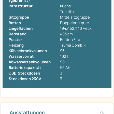
(gebremst)
Infrastruktur
Küche
Toilette
Sitzgruppe
Mittelsitzgruppe
Betten
Doppelbett quer
Liegeflächen
194x152/140 Heck
Radstand
403 cm
Polster
Edition Fire
Heizung
Truma Combi 4
Kühlschrankvolumen
95 l
Wasservorrat
102 l
Abwassertankvolumen
90 l
Batteriekapazität
95 Ah
USB-Steckdosen
3
Steckdosen 230V
3
Ausstattungen