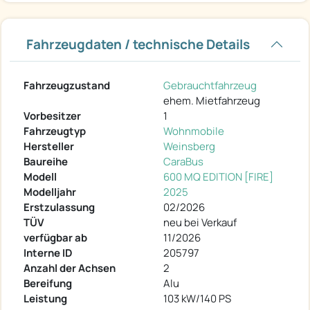
Fahrzeugdaten / technische Details
Fahrzeugzustand
Gebrauchtfahrzeug
ehem. Mietfahrzeug
Vorbesitzer
1
Fahrzeugtyp
Wohnmobile
Hersteller
Weinsberg
Baureihe
CaraBus
Modell
600 MQ EDITION [FIRE]
Modelljahr
2025
Erstzulassung
02/2026
TÜV
neu bei Verkauf
verfügbar ab
11/2026
Interne ID
205797
Anzahl der Achsen
2
Bereifung
Alu
Leistung
103 kW/140 PS