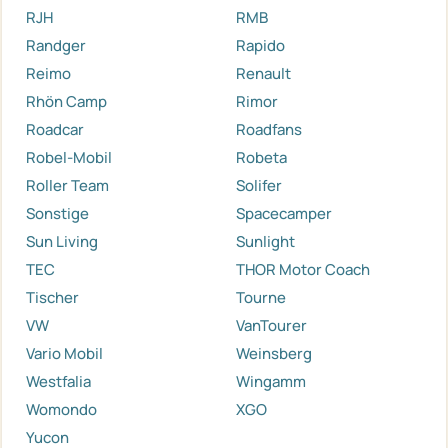
RJH
RMB
Randger
Rapido
Reimo
Renault
Rhön Camp
Rimor
Roadcar
Roadfans
Robel-Mobil
Robeta
Roller Team
Solifer
Sonstige
Spacecamper
Sun Living
Sunlight
TEC
THOR Motor Coach
Tischer
Tourne
VW
VanTourer
Vario Mobil
Weinsberg
Westfalia
Wingamm
Womondo
XGO
Yucon