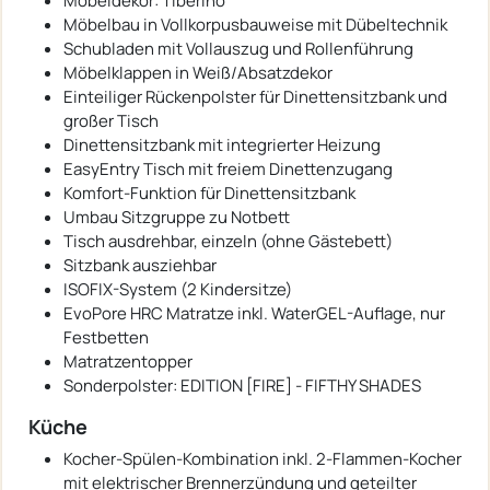
Möbeldekor: Tiberino
Möbelbau in Vollkorpusbauweise mit Dübeltechnik
Schubladen mit Vollauszug und Rollenführung
Möbelklappen in Weiß/Absatzdekor
Einteiliger Rückenpolster für Dinettensitzbank und
großer Tisch
Dinettensitzbank mit integrierter Heizung
EasyEntry Tisch mit freiem Dinettenzugang
Komfort-Funktion für Dinettensitzbank
Umbau Sitzgruppe zu Notbett
Tisch ausdrehbar, einzeln (ohne Gästebett)
Sitzbank ausziehbar
ISOFIX-System (2 Kindersitze)
EvoPore HRC Matratze inkl. WaterGEL-Auflage, nur
Festbetten
Matratzentopper
Sonderpolster: EDITION [FIRE] - FIFTHY SHADES
Küche
Kocher-Spülen-Kombination inkl. 2-Flammen-Kocher
mit elektrischer Brennerzündung und geteilter