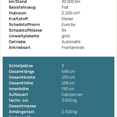
km Stand
30.000 km
Basisfahrzeug
Fiat
Hubraum
2.200 cm³
Kraftstoff
Diesel
Schadstoffnorm
Euro 6e
Schadstoffklasse
S4
Umweltplakette
grün
Getriebe
Automatik
Antriebsart
Frontantrieb
Schlafplätze
3
Gesamtlänge
599 cm
Gesamtbreite
205 cm
Gesamthöhe
258 cm
Innenhöhe
190 cm
Aufbauart
Campervan
techn. zul.
3.500 kg
Gesamtmasse
Anhängerlast
2.500 kg