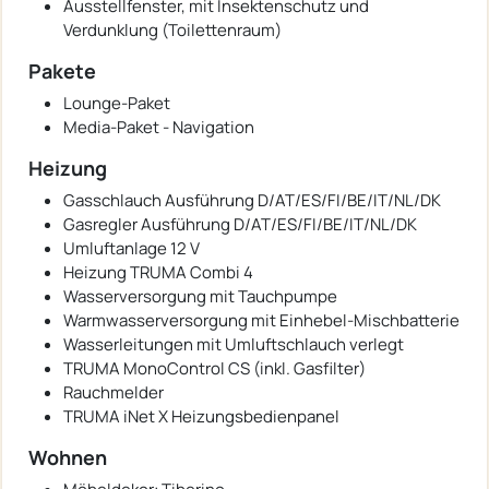
Ausstellfenster, mit Insektenschutz und
Verdunklung (Toilettenraum)
Pakete
Lounge-Paket
Media-Paket - Navigation
Heizung
Gasschlauch Ausführung D/AT/ES/FI/BE/IT/NL/DK
Gasregler Ausführung D/AT/ES/FI/BE/IT/NL/DK
Umluftanlage 12 V
Heizung TRUMA Combi 4
Wasserversorgung mit Tauchpumpe
Warmwasserversorgung mit Einhebel-Mischbatterie
Wasserleitungen mit Umluftschlauch verlegt
TRUMA MonoControl CS (inkl. Gasfilter)
Rauchmelder
TRUMA iNet X Heizungsbedienpanel
Wohnen