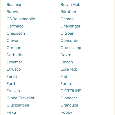
Benimar
Bravia Mobil
Burow
Bürstner
CS Reisemobile
Carado
Carthago
Challenger
Chausson
Citroen
Clever
Concorde
Corigon
Crosscamp
Dethleffs
Dovra
Dreamer
Elnagh
Etrusco
Eura Mobil
Fendt
Fiat
Ford
Forster
Frankia
GIOTTILINE
Globe-Traveller
Globecar
Glücksmobil
Granduca
Heku
Hobby