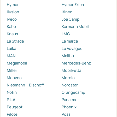
Hymer
Hymer Eriba
Ilusion
Itineo
Iveco
Joa Camp
Kabe
Karmann Mobil
Knaus
LMC
La Strada
La marca
Laika
Le Voyageur
MAN
Malibu
Megamobil
Mercedes-Benz
Miller
Mobilvetta
Mooveo
Morelo
Niesmann + Bischoff
Nordstar
Notin
Orangecamp
P.L.A.
Panama
Peugeot
Phoenix
Pilote
Pössl