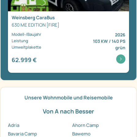
Weinsberg CaraBus
630 ME EDITION [FIRE]
Modell-/Baujahr
2026
Leistung
103 KW / 140 PS
Umweltplakette
grün
62.999 €
Unsere Wohnmobile und Reisemobile
Von A nach Besser
Adria
Ahorn Camp
Bavaria Camp
Bawemo