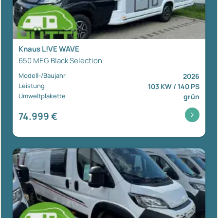
Knaus L!VE WAVE
650 MEG Black Selection
Modell-/Baujahr
2026
Leistung
103 KW / 140 PS
Umweltplakette
grün
74.999 €