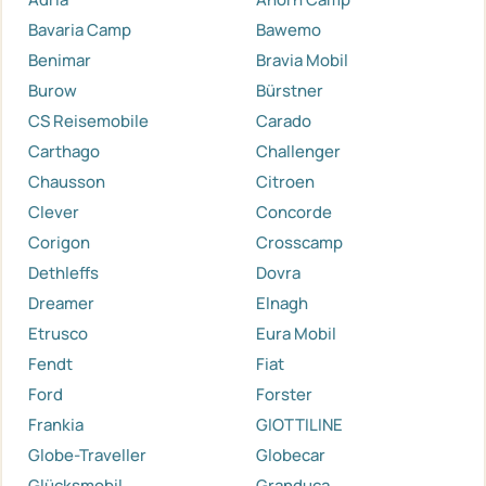
Bavaria Camp
Bawemo
Benimar
Bravia Mobil
Burow
Bürstner
CS Reisemobile
Carado
Carthago
Challenger
Chausson
Citroen
Clever
Concorde
Corigon
Crosscamp
Dethleffs
Dovra
Dreamer
Elnagh
Etrusco
Eura Mobil
Fendt
Fiat
Ford
Forster
Frankia
GIOTTILINE
Globe-Traveller
Globecar
Glücksmobil
Granduca