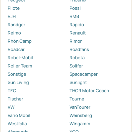
Pilote
Pössl
RJH
RMB
Randger
Rapido
Reimo
Renault
Rhön Camp
Rimor
Roadcar
Roadfans
Robel-Mobil
Robeta
Roller Team
Solifer
Sonstige
Spacecamper
Sun Living
Sunlight
TEC
THOR Motor Coach
Tischer
Tourne
VW
VanTourer
Vario Mobil
Weinsberg
Westfalia
Wingamm
Womondo
XGO