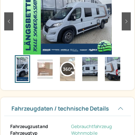
zurück
weit
Fahrzeugdaten / technische Details
Fahrzeugzustand
Gebrauchtfahrzeug
Fahrzeugtyp
Wohnmobile