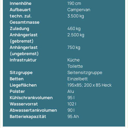
Innenhöhe
190 cm
Aufbauart
Campervan
techn. zul.
3.500 kg
Gesamtmasse
Zuladung
460 kg
Anhängerlast
2.500 kg
(gebremst)
Anhängerlast
750 kg
(ungebremst)
Infrastruktur
Küche
Toilette
Sitzgruppe
Seitensitzgruppe
Betten
Einzelbett
Liegeflächen
195x85; 200 x 85 Heck
Polster
Alu
Kühlschrankvolumen
95 l
Wasservorrat
102 l
Abwassertankvolumen
90 l
Batteriekapazität
95 Ah