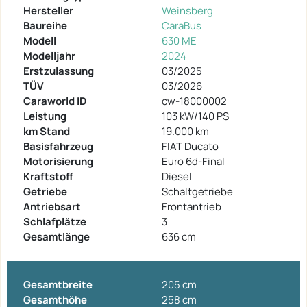
Hersteller
Weinsberg
Baureihe
CaraBus
Modell
630 ME
Modelljahr
2024
Erstzulassung
03/2025
TÜV
03/2026
Caraworld ID
cw-18000002
Leistung
103 kW/140 PS
km Stand
19.000 km
Basisfahrzeug
FIAT Ducato
Motorisierung
Euro 6d-Final
Kraftstoff
Diesel
Getriebe
Schaltgetriebe
Antriebsart
Frontantrieb
Schlafplätze
3
Gesamtlänge
636 cm
Gesamtbreite
205 cm
Gesamthöhe
258 cm