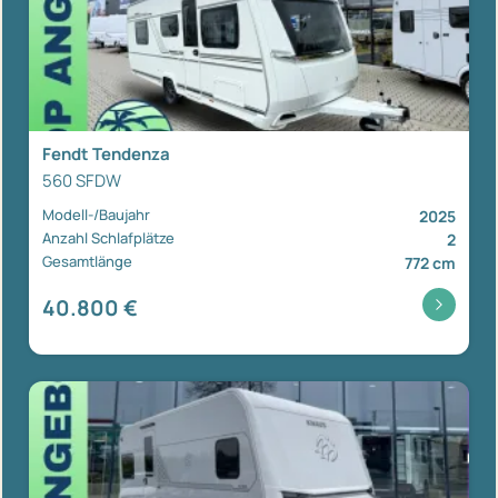
Fendt Tendenza
560 SFDW
Modell-/Baujahr
2025
Anzahl Schlafplätze
2
Gesamtlänge
772 cm
40.800 €