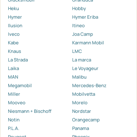
Heku
Hobby
Hymer
Hymer Eriba
Ilusion
Itineo
Iveco
Joa Camp
Kabe
Karmann Mobil
Knaus
LMC
La Strada
La marca
Laika
Le Voyageur
MAN
Malibu
Megamobil
Mercedes-Benz
Miller
Mobilvetta
Mooveo
Morelo
Niesmann + Bischoff
Nordstar
Notin
Orangecamp
P.L.A.
Panama
Peugeot
Phoenix