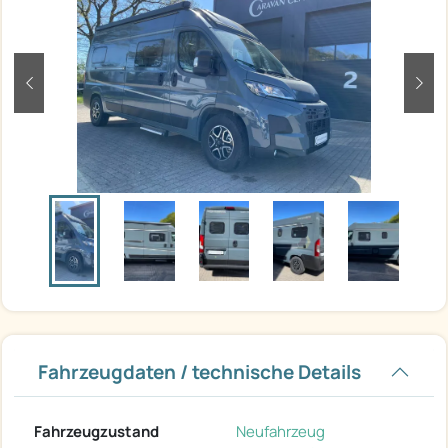
zurück
weit
Fahrzeugdaten / technische Details
Fahrzeugzustand
Neufahrzeug