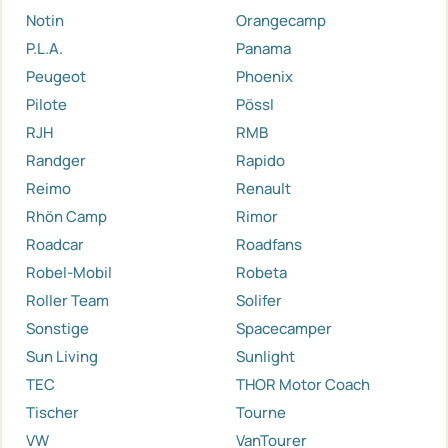
Notin
Orangecamp
P.L.A.
Panama
Peugeot
Phoenix
Pilote
Pössl
RJH
RMB
Randger
Rapido
Reimo
Renault
Rhön Camp
Rimor
Roadcar
Roadfans
Robel-Mobil
Robeta
Roller Team
Solifer
Sonstige
Spacecamper
Sun Living
Sunlight
TEC
THOR Motor Coach
Tischer
Tourne
VW
VanTourer