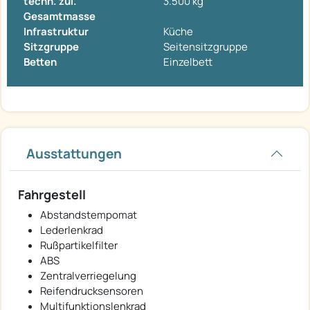
techn. zul.
3.500 kg
Gesamtmasse
Infrastruktur
Küche
Sitzgruppe
Seitensitzgruppe
Betten
Einzelbett
Ausstattungen
Fahrgestell
Abstandstempomat
Lederlenkrad
Rußpartikelfilter
ABS
Zentralverriegelung
Reifendrucksensoren
Multifunktionslenkrad