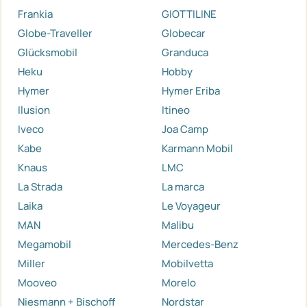
Frankia
GIOTTILINE
Globe-Traveller
Globecar
Glücksmobil
Granduca
Heku
Hobby
Hymer
Hymer Eriba
Ilusion
Itineo
Iveco
Joa Camp
Kabe
Karmann Mobil
Knaus
LMC
La Strada
La marca
Laika
Le Voyageur
MAN
Malibu
Megamobil
Mercedes-Benz
Miller
Mobilvetta
Mooveo
Morelo
Niesmann + Bischoff
Nordstar