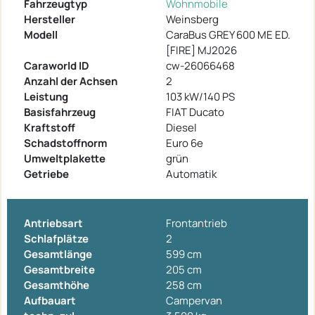
Fahrzeugtyp
Wohnmobile
Hersteller
Weinsberg
Modell
CaraBus GREY 600 ME ED.
[FIRE] MJ2026
Caraworld ID
cw-26066468
Anzahl der Achsen
2
Leistung
103 kW/140 PS
Basisfahrzeug
FIAT Ducato
Kraftstoff
Diesel
Schadstoffnorm
Euro 6e
Umweltplakette
grün
Getriebe
Automatik
Antriebsart
Frontantrieb
Schlafplätze
2
Gesamtlänge
599 cm
Gesamtbreite
205 cm
Gesamthöhe
258 cm
Aufbauart
Campervan