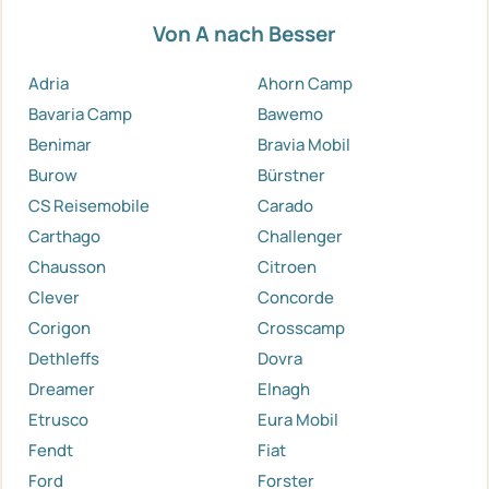
Von A nach Besser
Adria
Ahorn Camp
Bavaria Camp
Bawemo
Benimar
Bravia Mobil
Burow
Bürstner
CS Reisemobile
Carado
Carthago
Challenger
Chausson
Citroen
Clever
Concorde
Corigon
Crosscamp
Dethleffs
Dovra
Dreamer
Elnagh
Etrusco
Eura Mobil
Fendt
Fiat
Ford
Forster