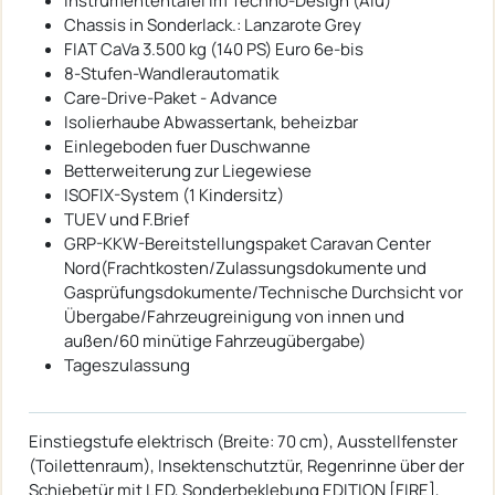
Instrumententafel im Techno-Design (Alu)
Chassis in Sonderlack.: Lanzarote Grey
FIAT CaVa 3.500 kg (140 PS) Euro 6e-bis
8-Stufen-Wandlerautomatik
Care-Drive-Paket - Advance
Isolierhaube Abwassertank, beheizbar
Einlegeboden fuer Duschwanne
Betterweiterung zur Liegewiese
ISOFIX-System (1 Kindersitz)
TUEV und F.Brief
GRP-KKW-Bereitstellungspaket Caravan Center
Nord(Frachtkosten/Zulassungsdokumente und
Gasprüfungsdokumente/Technische Durchsicht vor
Übergabe/Fahrzeugreinigung von innen und
außen/60 minütige Fahrzeugübergabe)
Tageszulassung
Einstiegstufe elektrisch (Breite: 70 cm), Ausstellfenster
(Toilettenraum), Insektenschutztür, Regenrinne über der
Schiebetür mit LED, Sonderbeklebung EDITION [FIRE],