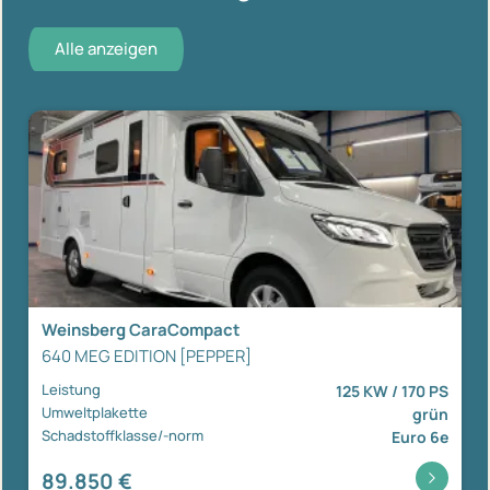
Alle anzeigen
Weinsberg CaraCompact
640 MEG EDITION [PEPPER]
Leistung
125 KW / 170 PS
Umweltplakette
grün
Schadstoffklasse/-norm
Euro 6e
89.850 €