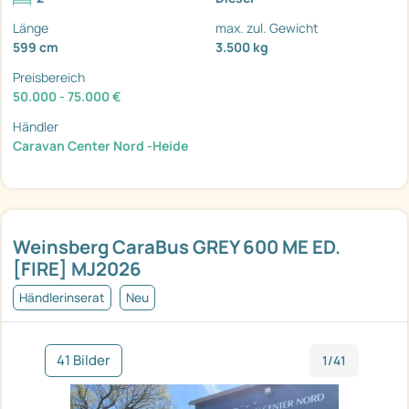
Länge
max. zul. Gewicht
599 cm
3.500 kg
Preisbereich
50.000 - 75.000 €
Händler
Caravan Center Nord -Heide
Weinsberg CaraBus GREY 600 ME ED.
[FIRE] MJ2026
Händlerinserat
Neu
41 Bilder
1/41