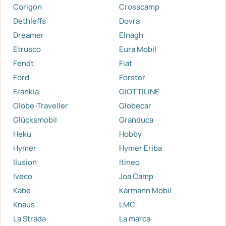
Corigon
Crosscamp
Dethleffs
Dovra
Dreamer
Elnagh
Etrusco
Eura Mobil
Fendt
Fiat
Ford
Forster
Frankia
GIOTTILINE
Globe-Traveller
Globecar
Glücksmobil
Granduca
Heku
Hobby
Hymer
Hymer Eriba
Ilusion
Itineo
Iveco
Joa Camp
Kabe
Karmann Mobil
Knaus
LMC
La Strada
La marca