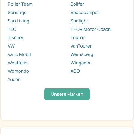
Roller Team
Solifer
Sonstige
Spacecamper
Sun Living
Sunlight
TEC
THOR Motor Coach
Tischer
Tourne
VW
VanTourer
Vario Mobil
Weinsberg
Westfalia
Wingamm
Womondo
XGO
Yucon
Unsere Marken