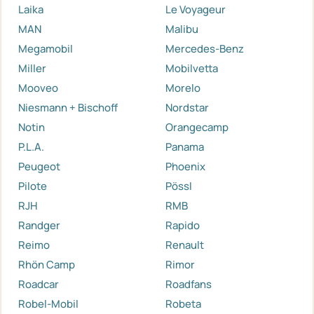
Laika
Le Voyageur
MAN
Malibu
Megamobil
Mercedes-Benz
Miller
Mobilvetta
Mooveo
Morelo
Niesmann + Bischoff
Nordstar
Notin
Orangecamp
P.L.A.
Panama
Peugeot
Phoenix
Pilote
Pössl
RJH
RMB
Randger
Rapido
Reimo
Renault
Rhön Camp
Rimor
Roadcar
Roadfans
Robel-Mobil
Robeta