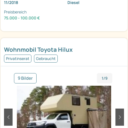
11/2018
Diesel
Preisbereich
75.000 - 100.000 €
Wohnmobil Toyota Hilux
Privatinserat
Gebraucht
9 Bilder
1/9
zurück
weit