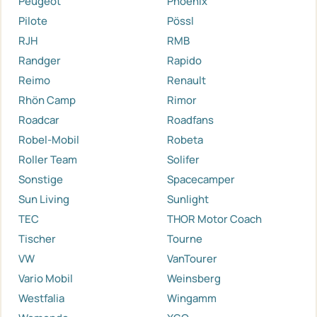
Peugeot
Phoenix
Pilote
Pössl
RJH
RMB
Randger
Rapido
Reimo
Renault
Rhön Camp
Rimor
Roadcar
Roadfans
Robel-Mobil
Robeta
Roller Team
Solifer
Sonstige
Spacecamper
Sun Living
Sunlight
TEC
THOR Motor Coach
Tischer
Tourne
VW
VanTourer
Vario Mobil
Weinsberg
Westfalia
Wingamm