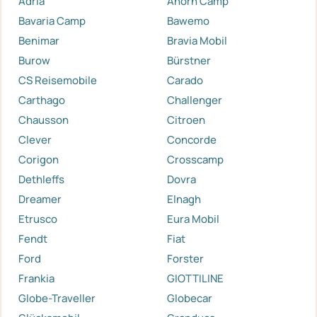
Adria
Ahorn Camp
Bavaria Camp
Bawemo
Benimar
Bravia Mobil
Burow
Bürstner
CS Reisemobile
Carado
Carthago
Challenger
Chausson
Citroen
Clever
Concorde
Corigon
Crosscamp
Dethleffs
Dovra
Dreamer
Elnagh
Etrusco
Eura Mobil
Fendt
Fiat
Ford
Forster
Frankia
GIOTTILINE
Globe-Traveller
Globecar