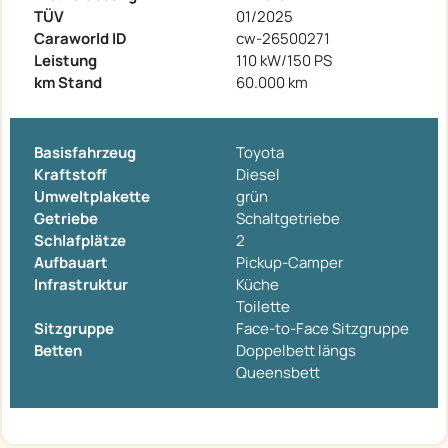
TÜV
01/2025
Caraworld ID
cw-26500271
Leistung
110 kW/150 PS
km Stand
60.000 km
Basisfahrzeug
Toyota
Kraftstoff
Diesel
Umweltplakette
grün
Getriebe
Schaltgetriebe
Schlafplätze
2
Aufbauart
Pickup-Camper
Infrastruktur
Küche
Toilette
Sitzgruppe
Face-to-Face Sitzgruppe
Betten
Doppelbett längs
Queensbett