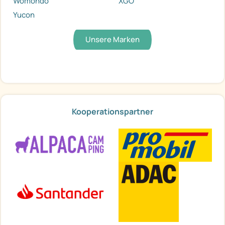
Womondo
XGO
Yucon
Unsere Marken
Kooperationspartner