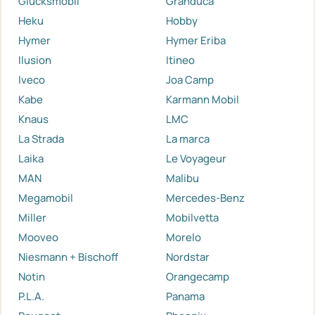
Glücksmobil
Granduca
Heku
Hobby
Hymer
Hymer Eriba
Ilusion
Itineo
Iveco
Joa Camp
Kabe
Karmann Mobil
Knaus
LMC
La Strada
La marca
Laika
Le Voyageur
MAN
Malibu
Megamobil
Mercedes-Benz
Miller
Mobilvetta
Mooveo
Morelo
Niesmann + Bischoff
Nordstar
Notin
Orangecamp
P.L.A.
Panama