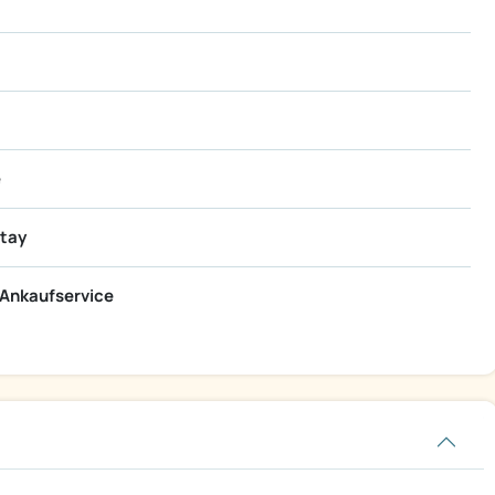
e
stay
Ankaufservice