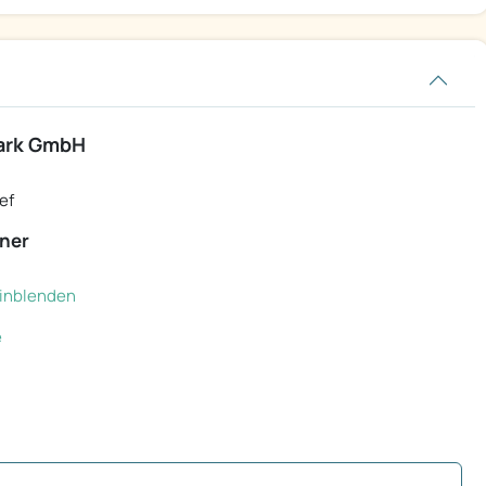
ark GmbH
ef
ner
 einblenden
e