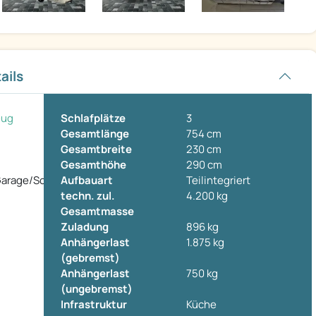
ails
eug
Schlafplätze
3
Gesamtlänge
754 cm
Gesamtbreite
230 cm
Gesamthöhe
290 cm
arage/Solar/Markise
Aufbauart
Teilintegriert
techn. zul.
4.200 kg
Gesamtmasse
Zuladung
896 kg
Anhängerlast
1.875 kg
(gebremst)
Anhängerlast
750 kg
(ungebremst)
Infrastruktur
Küche