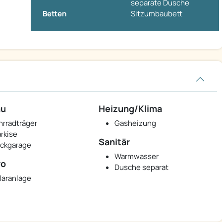
separate Dusche
Betten
Sitzumbaubett
au
Heizung/Klima
hrradträger
Gasheizung
rkise
Sanitär
ckgarage
Warmwasser
ro
Dusche separat
laranlage