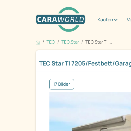
Kaufen
V
TEC
TEC.Star
TEC Star TI ...
TEC Star TI 7205/Festbett/Gara
17 Bilder