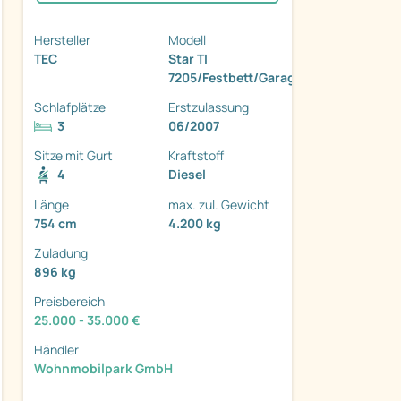
Hersteller
Modell
TEC
Star TI
7205/Festbett/Garage/Solar/Markise
Schlafplätze
Erstzulassung
ter
3
06/2007
Sitze mit Gurt
Kraftstoff
4
Diesel
Länge
max. zul. Gewicht
754 cm
4.200 kg
Zuladung
896 kg
Preisbereich
25.000 - 35.000 €
Händler
Wohnmobilpark GmbH