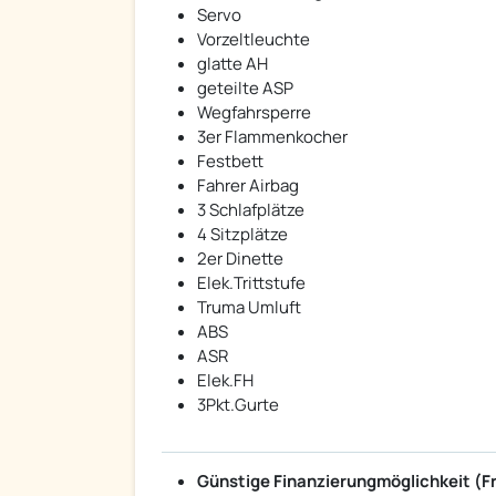
Servo
Vorzeltleuchte
glatte AH
geteilte ASP
Wegfahrsperre
3er Flammenkocher
Festbett
Fahrer Airbag
3 Schlafplätze
4 Sitzplätze
2er Dinette
Elek.Trittstufe
Truma Umluft
ABS
ASR
Elek.FH
3Pkt.Gurte
Günstige Finanzierungmöglichkeit (F