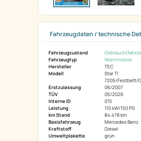
Fahrzeugdaten / technische Det
Fahrzeugzustand
Gebrauchtfahrz
Fahrzeugtyp
Wohnmobile
Hersteller
TEC
Modell
Star TI
7205/Festbett/G
Erstzulassung
06/2007
TÜV
05/2026
Interne ID
015
Leistung
110 kW/150 PS
km Stand
84.478 km
Basisfahrzeug
Mercedes Benz
Kraftstoff
Diesel
Umweltplakette
grün