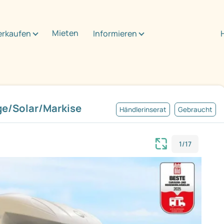
Mieten
erkaufen
Informieren
ge/Solar/Markise
Händlerinserat
Gebraucht
1/17