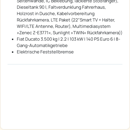
Seitenwände, IC Beklebung, lackierte Stoßfänger),
Dieseltank 90 l, Faltverdunklung Fahrerhaus,
Holzrost in Dusche, Kabelvorbereitung
Rückfahrkamera, LTE Paket (22"Smart TV + Halter,
WIFI/LTE Antenne, Router), Multimediasystem
»Zenec Z-E3771«, Sunlight »TWIN« Rückfahrkamera))
Fiat Ducato 3.500 kg | 2.2 | 103 kW | 140 PS Euro 6 | 8-
Gang-Automatikgetriebe
Elektrische Feststellbremse
ständige Großauswahl an neue
Dethleffs, Sunlight, Pössl, Hymercar
und Roadcar
Reisemobilen
.
Wir dfsdfsbieten verschiedene Sonderpakete zu Sonderpreisen beim
Kauf eines Lagerwagens!
weiterhin sehr interessante Angebot bei Jahres und Vorführwagen mit
teilweise
25 % Nachlass