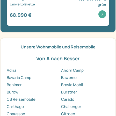
Umweltplakette
grün
68.990 €
Unsere Wohnmobile und Reisemobile
Von A nach Besser
Adria
Ahorn Camp
Bavaria Camp
Bawemo
Benimar
Bravia Mobil
Burow
Bürstner
CS Reisemobile
Carado
Carthago
Challenger
Chausson
Citroen