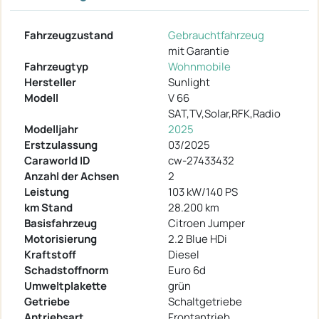
Fahrzeugzustand
Gebrauchtfahrzeug
mit Garantie
Fahrzeugtyp
Wohnmobile
Hersteller
Sunlight
Modell
V 66
SAT,TV,Solar,RFK,Radio
Modelljahr
2025
Erstzulassung
03/2025
Caraworld ID
cw-27433432
Anzahl der Achsen
2
Leistung
103 kW/140 PS
km Stand
28.200 km
Basisfahrzeug
Citroen Jumper
Motorisierung
2.2 Blue HDi
Kraftstoff
Diesel
Schadstoffnorm
Euro 6d
Umweltplakette
grün
Getriebe
Schaltgetriebe
Antriebsart
Frontantrieb