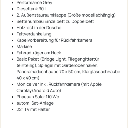
Performance Grey
Dieseltank 90 l
2. Außenstauraumklappe (Größe modellabhängig)
Bettenumbau Einzelbett zu Doppelbett
Holzrost in der Dusche
Faltverdunkelung
Kabelvorbereitung für Rückfahrkamera
Markise
Fahrradträger am Heck
Basic Paket (Bridge Light, Fliegengittertür
(einteilig), Spiegel mit Garderobenhaken,
Panoramadachhaube 70 x 50 cm, Klarglasdachhaube
40 x 40 cm)
Moniceiver inkl. Rückfahrkamera (mit Apple
Carplay/Android Auto)
Phaesun Solar 110 Wp
autom. Sat-Anlage
22" TV mit Halter