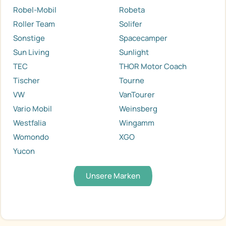
Robel-Mobil
Robeta
Roller Team
Solifer
Sonstige
Spacecamper
Sun Living
Sunlight
TEC
THOR Motor Coach
Tischer
Tourne
VW
VanTourer
Vario Mobil
Weinsberg
Westfalia
Wingamm
Womondo
XGO
Yucon
Unsere Marken