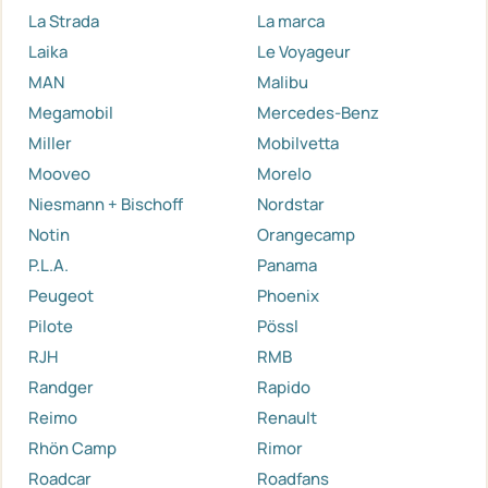
La Strada
La marca
Laika
Le Voyageur
MAN
Malibu
Megamobil
Mercedes-Benz
Miller
Mobilvetta
Mooveo
Morelo
Niesmann + Bischoff
Nordstar
Notin
Orangecamp
P.L.A.
Panama
Peugeot
Phoenix
Pilote
Pössl
RJH
RMB
Randger
Rapido
Reimo
Renault
Rhön Camp
Rimor
Roadcar
Roadfans