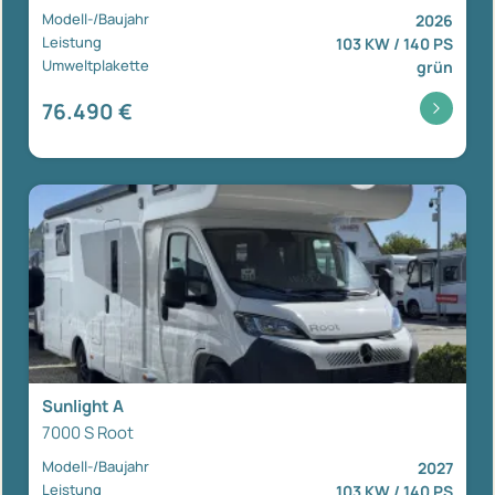
Modell-/Baujahr
2026
Leistung
103 KW / 140 PS
Umweltplakette
grün
76.490 €
Sunlight A
7000 S Root
Modell-/Baujahr
2027
Leistung
103 KW / 140 PS