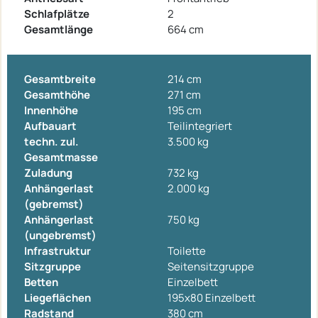
Schlafplätze
2
Gesamtlänge
664 cm
Gesamtbreite
214 cm
Gesamthöhe
271 cm
Innenhöhe
195 cm
Aufbauart
Teilintegriert
techn. zul.
3.500 kg
Gesamtmasse
Zuladung
732 kg
Anhängerlast
2.000 kg
(gebremst)
Anhängerlast
750 kg
(ungebremst)
Infrastruktur
Toilette
Sitzgruppe
Seitensitzgruppe
Betten
Einzelbett
Liegeflächen
195x80 Einzelbett
Radstand
380 cm