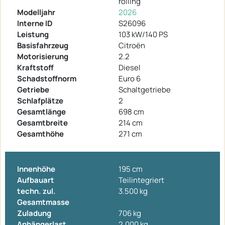
rolling
Modelljahr
2026
Interne ID
S26096
Leistung
103 kW/140 PS
Basisfahrzeug
Citroën
Motorisierung
2.2
Kraftstoff
Diesel
Schadstoffnorm
Euro 6
Getriebe
Schaltgetriebe
Schlafplätze
2
Gesamtlänge
698 cm
Gesamtbreite
214 cm
Gesamthöhe
271 cm
Innenhöhe
195 cm
Aufbauart
Teilintegriert
techn. zul.
3.500 kg
Gesamtmasse
Zuladung
706 kg
Anhängerlast
2.000 kg