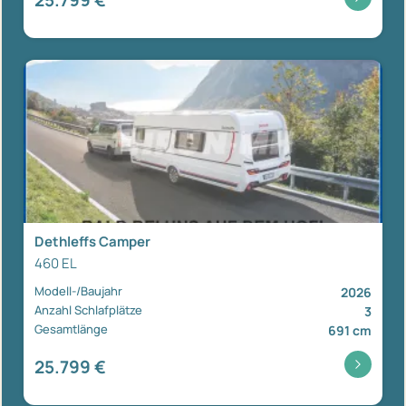
Dethleffs Camper
460 EL
Modell-/Baujahr
2026
Anzahl Schlafplätze
3
Gesamtlänge
691 cm
25.799 €