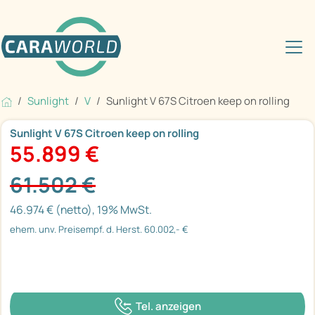
Sunlight
V
Sunlight V 67S Citroen keep on rolling
Sunlight V 67S Citroen keep on rolling
55.899 €
61.502 €
46.974 € (netto), 19% MwSt.
ehem. unv. Preisempf. d. Herst. 60.002,- €
Tel. anzeigen