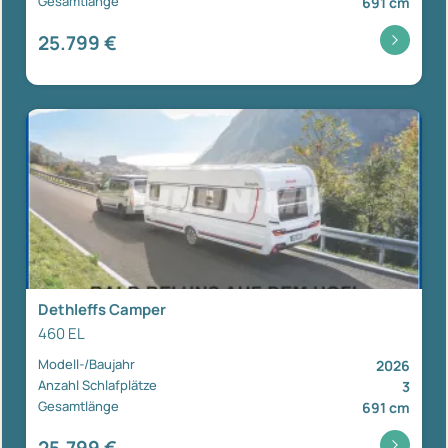
Gesamtlänge
691 cm
25.799 €
Dethleffs Camper
460 EL
Modell-/Baujahr
2026
Anzahl Schlafplätze
3
Gesamtlänge
691 cm
25.799 €