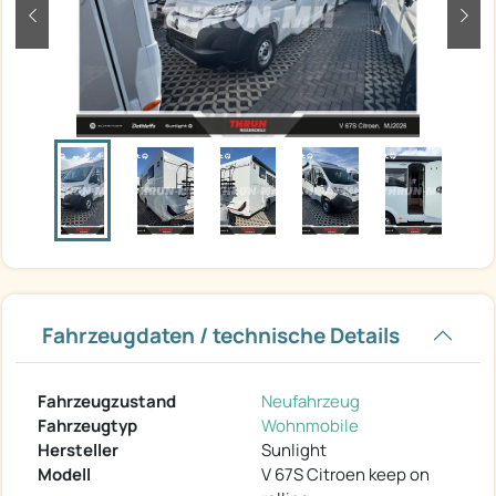
zurück
weit
Fahrzeugdaten / technische Details
Fahrzeugzustand
Neufahrzeug
Fahrzeugtyp
Wohnmobile
Hersteller
Sunlight
Modell
V 67S Citroen keep on