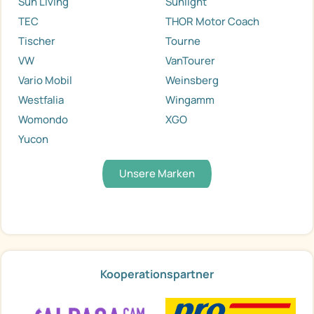
Sun Living
Sunlight
TEC
THOR Motor Coach
Tischer
Tourne
VW
VanTourer
Vario Mobil
Weinsberg
Westfalia
Wingamm
Womondo
XGO
Yucon
Unsere Marken
Kooperationspartner