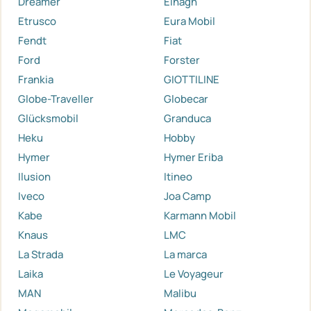
Dreamer
Elnagh
Etrusco
Eura Mobil
Fendt
Fiat
Ford
Forster
Frankia
GIOTTILINE
Globe-Traveller
Globecar
Glücksmobil
Granduca
Heku
Hobby
Hymer
Hymer Eriba
Ilusion
Itineo
Iveco
Joa Camp
Kabe
Karmann Mobil
Knaus
LMC
La Strada
La marca
Laika
Le Voyageur
MAN
Malibu