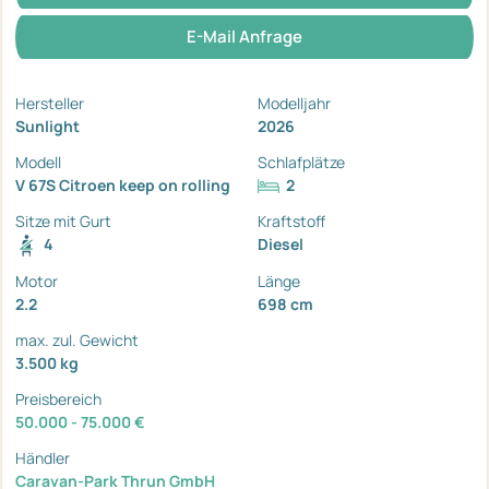
E-Mail Anfrage
Hersteller
Modelljahr
Sunlight
2026
Modell
Schlafplätze
V 67S Citroen keep on rolling
2
Sitze mit Gurt
Kraftstoff
4
Diesel
Motor
Länge
2.2
698 cm
max. zul. Gewicht
3.500 kg
Preisbereich
50.000 - 75.000 €
Händler
Caravan-Park Thrun GmbH