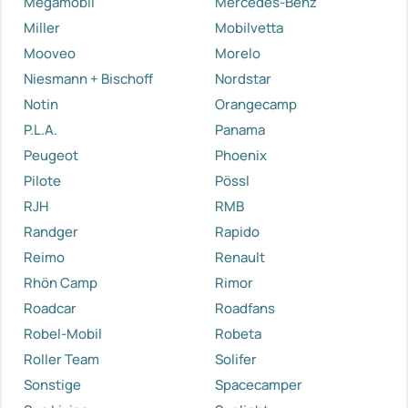
Megamobil
Mercedes-Benz
Miller
Mobilvetta
Mooveo
Morelo
Niesmann + Bischoff
Nordstar
Notin
Orangecamp
P.L.A.
Panama
Peugeot
Phoenix
Pilote
Pössl
RJH
RMB
Randger
Rapido
Reimo
Renault
Rhön Camp
Rimor
Roadcar
Roadfans
Robel-Mobil
Robeta
Roller Team
Solifer
Sonstige
Spacecamper