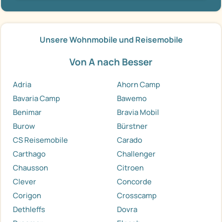
Unsere Wohnmobile und Reisemobile
Von A nach Besser
Adria
Ahorn Camp
Bavaria Camp
Bawemo
Benimar
Bravia Mobil
Burow
Bürstner
CS Reisemobile
Carado
Carthago
Challenger
Chausson
Citroen
Clever
Concorde
Corigon
Crosscamp
Dethleffs
Dovra