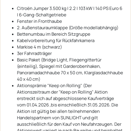
Citroën Jumper 3.500 kg | 2.2 | 103 kW | 140 PS Euro 6
| 6-Gang-Schaltgetriebe
Fenster in Fronthaube
2. Außenstauraumklappe (Größe modellabhängig)
Bettenumbau im Bereich Sitzgruppe
Kabelvorbereitung für Rückfahrkamera
Markise 4 m (schwarz)
3er Fahrradträger
Basic Paket (Bridge Light, Fliegengittertür
(einteilig), Spiegel mit Garderobenhaken,
Panoramadachhaube 70 x 50 cm, Klarglasdachhaube
40 x 40 cm)
Aktionsprämie "Keep on Rolling" (Der
Aktionszeitraum der "Keep on Rolling" Aktion
erstreckt sich auf abgeschlossene Kaufverträge
vom 01.04.2026 ,bis einschließlich 31.05.2026. Die
Aktion ist gültig bei allen teilnehmenden
Handelspartnern von SUNLIGHT und gilt
ausschließlich für den Kauf von Neufahrzeugen. Der
Aktionswert variiert je nach Baureihe und beinhaltet