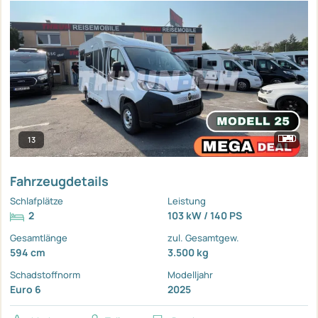
13
Fahrzeugdetails
Schlafplätze
Leistung
2
103 kW / 140 PS
Gesamtlänge
zul. Gesamtgew.
594 cm
3.500 kg
Schadstoffnorm
Modelljahr
Euro 6
2025