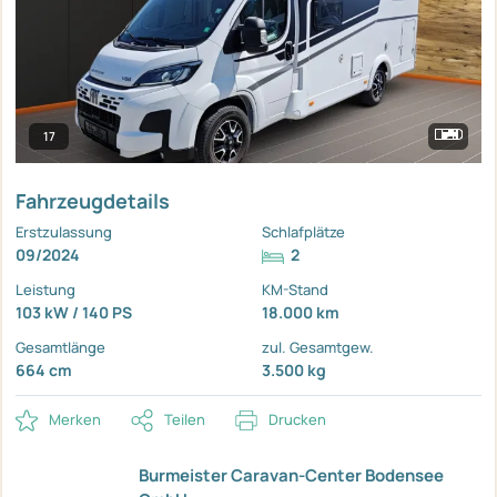
17
Fahrzeugdetails
Erstzulassung
Schlafplätze
09/2024
2
Leistung
KM-Stand
103 kW / 140 PS
18.000 km
Gesamtlänge
zul. Gesamtgew.
664 cm
3.500 kg
Merken
Teilen
Drucken
Burmeister Caravan-Center Bodensee