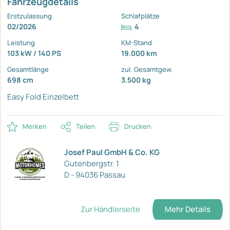
Fahrzeugdetails
Erstzulassung
Schlafplätze
02/2026
4
Leistung
KM-Stand
103 kW / 140 PS
19.000 km
Gesamtlänge
zul. Gesamtgew.
698 cm
3.500 kg
Easy Fold Einzelbett
Merken
Teilen
Drucken
Josef Paul GmbH & Co. KG
Gutenbergstr. 1
D - 94036 Passau
Zur Händlerseite
Mehr Details