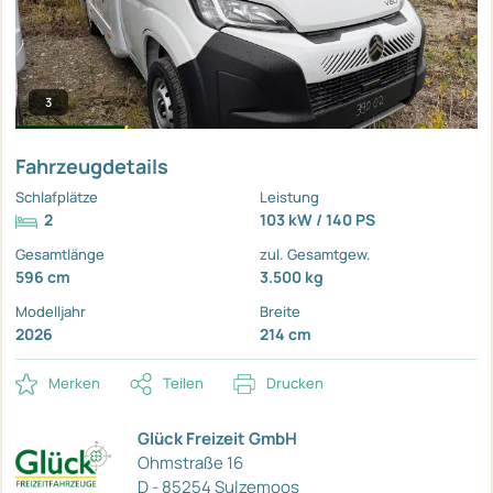
3
Fahrzeugdetails
Schlafplätze
Leistung
2
103 kW / 140 PS
Gesamtlänge
zul. Gesamtgew.
596 cm
3.500 kg
Modelljahr
Breite
2026
214 cm
Merken
Teilen
Drucken
Glück Freizeit GmbH
Ohmstraße 16
D - 85254 Sulzemoos