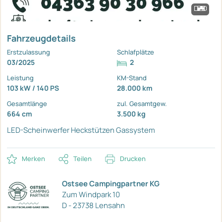
Fahrzeugdetails
Erstzulassung
Schlafplätze
03/2025
2
Leistung
KM-Stand
103 kW / 140 PS
28.000 km
Gesamtlänge
zul. Gesamtgew.
664 cm
3.500 kg
LED-Scheinwerfer
Heckstützen
Gassystem
Merken
Teilen
Drucken
Ostsee Campingpartner KG
Zum Windpark 10
D - 23738 Lensahn