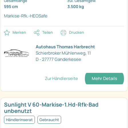
Gesamtlänge
zul. Gesamtgew.
595 cm
3.500 kg
Markise-Rfk.-HEOSafe
Merken
Teilen
Drucken
Autohaus Thomas Harbrecht
Schierbroker Mühlenweg, 11
D - 27777 Ganderkesee
Zur Händlerseite
Mehr Details
Sunlight V 60-Markise-1.Hd-Rfk-Bad
unbenutzt
Händlerinserat
Gebraucht