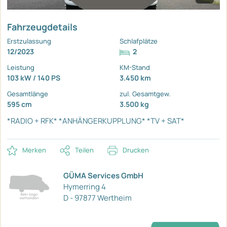
Fahrzeugdetails
Erstzulassung
Schlafplätze
12/2023
2
Leistung
KM-Stand
103 kW / 140 PS
3.450 km
Gesamtlänge
zul. Gesamtgew.
595 cm
3.500 kg
*RADIO + RFK*
*ANHÄNGERKUPPLUNG*
*TV + SAT*
Merken
Teilen
Drucken
GÜMA Services GmbH
Hymerring 4
D - 97877 Wertheim