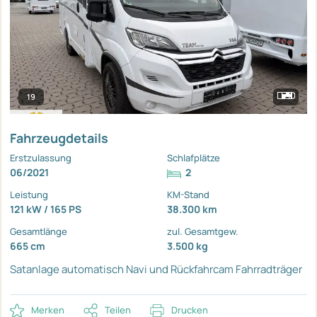
19
Fahrzeugdetails
Erstzulassung
Schlafplätze
06/2021
2
Leistung
KM-Stand
121 kW / 165 PS
38.300 km
Gesamtlänge
zul. Gesamtgew.
665 cm
3.500 kg
Satanlage automatisch
Navi und Rückfahrcam
Fahrradträger
Merken
Teilen
Drucken