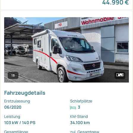
44.990 €
18
Fahrzeugdetails
Erstzulassung
Schlafplätze
06/2020
3
Leistung
KM-Stand
103 kW / 140 PS
34.100 km
Gesamtlänge
zul. Gesamtgew.