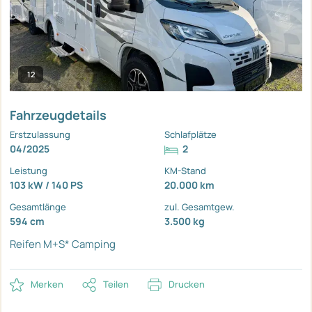
12
Fahrzeugdetails
Erstzulassung
Schlafplätze
04/2025
2
Leistung
KM-Stand
103 kW / 140 PS
20.000 km
Gesamtlänge
zul. Gesamtgew.
594 cm
3.500 kg
Reifen M+S* Camping
Merken
Teilen
Drucken