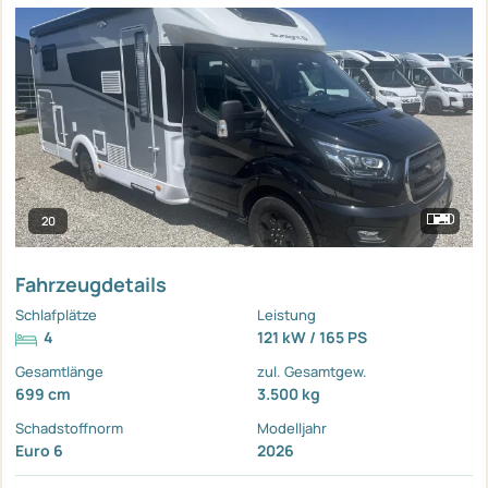
20
Fahrzeugdetails
Schlafplätze
Leistung
4
121 kW / 165 PS
Gesamtlänge
zul. Gesamtgew.
699 cm
3.500 kg
Schadstoffnorm
Modelljahr
Euro 6
2026