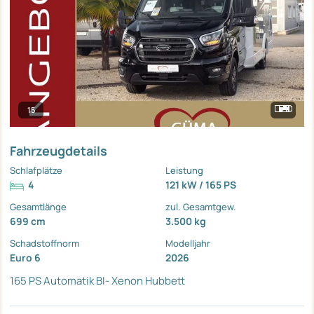
15
Fahrzeugdetails
Schlafplätze
Leistung
4
121 kW / 165 PS
Gesamtlänge
zul. Gesamtgew.
699 cm
3.500 kg
Schadstoffnorm
Modelljahr
Euro 6
2026
165 PS Automatik
BI- Xenon
Hubbett