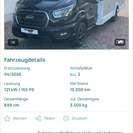
19
Fahrzeugdetails
Erstzulassung
Schlafplätze
04/2026
2
Leistung
KM-Stand
121 kW / 165 PS
15.000 km
Gesamtlänge
zul. Gesamtgew.
699 cm
3.500 kg
Merken
Teilen
Drucken