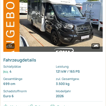
17
Fahrzeugdetails
Schlafplätze
Leistung
4
121 kW / 165 PS
Gesamtlänge
zul. Gesamtgew.
699 cm
3.500 kg
Schadstoffnorm
Modelljahr
Euro 6
2026