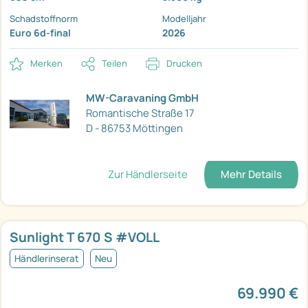
Schadstoffnorm
Modelljahr
Euro 6d-final
2026
Merken
Teilen
Drucken
MW-Caravaning GmbH
Romantische Straße 17
D - 86753 Möttingen
Zur Händlerseite
Mehr Details
Sunlight T 670 S #VOLL
Händlerinserat
Neu
69.990 €