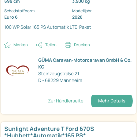
699 cm
3.500 kg
Schadstoffnorm
Modelljahr
Euro 6
2026
100 WP Solar
165 PS Automatik
LTE-Paket
Merken
Teilen
Drucken
GÜMA Caravan-Motorcaravan GmbH & Co.
KG
Steinzeugstraße 21
D - 68229 Mannheim
Zur Händlerseite
Mehr Details
Sunlight Adventure T Ford 670S
*Hubbett*Automatik*165 PS*