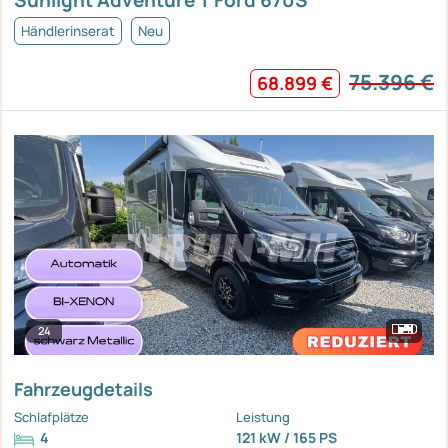
Sunlight Adventure T Ford 670S
Händlerinserat
Neu
75.396 €
68.899 €
24
Fahrzeugdetails
Schlafplätze
Leistung
4
121 kW / 165 PS