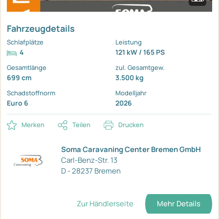
Fahrzeugdetails
Schlafplätze
Leistung
4
121 kW / 165 PS
Gesamtlänge
zul. Gesamtgew.
699 cm
3.500 kg
Schadstoffnorm
Modelljahr
Euro 6
2026
Merken
Teilen
Drucken
Soma Caravaning Center Bremen GmbH
Carl-Benz-Str. 13
D - 28237 Bremen
Zur Händlerseite
Mehr Details