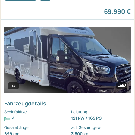
69.990 €
13
Fahrzeugdetails
Schlafplätze
Leistung
4
121 kW / 165 PS
Gesamtlänge
zul. Gesamtgew.
699 cm
3.500 kg