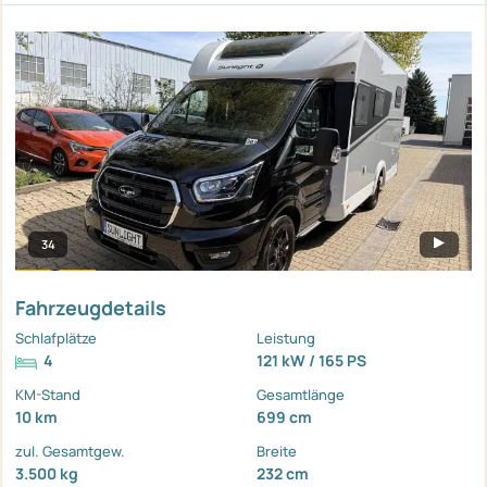
34
Fahrzeugdetails
Schlafplätze
Leistung
4
121 kW / 165 PS
KM-Stand
Gesamtlänge
10 km
699 cm
zul. Gesamtgew.
Breite
3.500 kg
232 cm