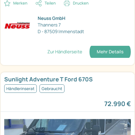
Merken
Teilen
Drucken
Neuss GmbH
Thanners 7
D - 87509 Immenstadt
Zur Händlerseite
Mehr Details
Sunlight Adventure T Ford 670S
Händlerinserat
Gebraucht
72.990 €