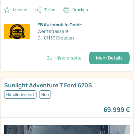
Merken
Teilen
Drucken
EB Automobile GmbH
Werftstrasse 9
D - 01139 Dresden
Zur Händlerseite
Mehr Details
Sunlight Adventure T Ford 670S
Händlerinserat
Neu
69.999 €