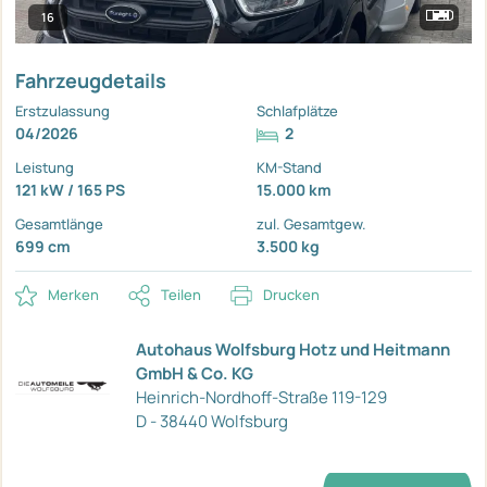
16
Fahrzeugdetails
Erstzulassung
Schlafplätze
04/2026
2
Leistung
KM-Stand
121 kW / 165 PS
15.000 km
Gesamtlänge
zul. Gesamtgew.
699 cm
3.500 kg
Merken
Teilen
Drucken
Autohaus Wolfsburg Hotz und Heitmann
GmbH & Co. KG
Heinrich-Nordhoff-Straße 119-129
D - 38440 Wolfsburg