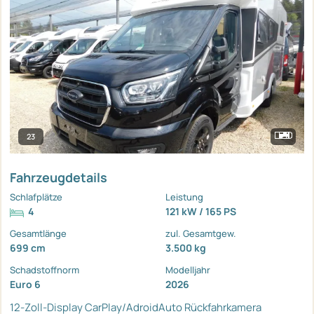
23
Fahrzeugdetails
Schlafplätze
Leistung
4
121 kW / 165 PS
Gesamtlänge
zul. Gesamtgew.
699 cm
3.500 kg
Schadstoffnorm
Modelljahr
Euro 6
2026
12-Zoll-Display
CarPlay/AdroidAuto
Rückfahrkamera