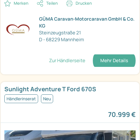
Merken
Teilen
Drucken
GÜMA Caravan-Motorcaravan GmbH & Co.
KG
Steinzeugstraße 21
D - 68229 Mannheim
Zur Händlerseite
Mehr Details
Sunlight Adventure T Ford 670S
Händlerinserat
Neu
70.999 €