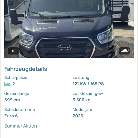
10
Fahrzeugdetails
Schlafplätze
Leistung
2
121 kW / 165 PS
Gesamtlänge
zul. Gesamtgew.
699 cm
3.500 kg
Schadstoffnorm
Modelljahr
Euro 6
2026
Sommer Aktion