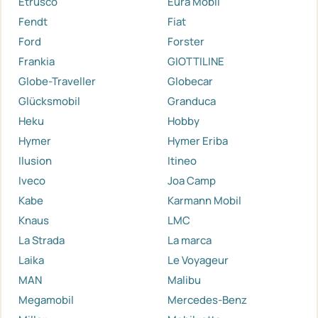
Etrusco
Eura Mobil
Fendt
Fiat
Ford
Forster
Frankia
GIOTTILINE
Globe-Traveller
Globecar
Glücksmobil
Granduca
Heku
Hobby
Hymer
Hymer Eriba
Ilusion
Itineo
Iveco
Joa Camp
Kabe
Karmann Mobil
Knaus
LMC
La Strada
La marca
Laika
Le Voyageur
MAN
Malibu
Megamobil
Mercedes-Benz