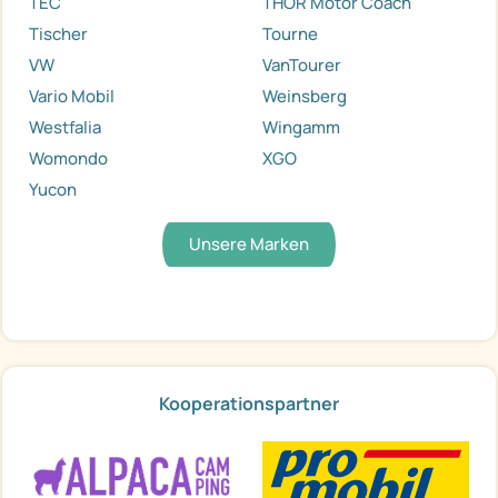
TEC
THOR Motor Coach
Tischer
Tourne
VW
VanTourer
Vario Mobil
Weinsberg
Westfalia
Wingamm
Womondo
XGO
Yucon
Unsere Marken
Kooperationspartner