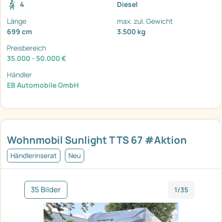
4
Diesel
Länge
max. zul. Gewicht
699 cm
3.500 kg
Preisbereich
35.000 - 50.000 €
Händler
EB Automobile GmbH
Wohnmobil Sunlight T TS 67 #Aktion
Händlerinserat
Neu
35 Bilder
1/35