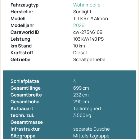
Fahrzeugtyp
Wohnmobile
Hersteller
Sunlight
Modell
T TS 67 #Aktion
Modelljahr
2026
Caraworld ID
cw-27546109
Leistung
103 kW/140 PS
km Stand
10 km
Kraftstoff
Diesel
Getriebe
Schaltgetriebe
Schlafplätze
4
Gesamtlänge
699 cm
Gesamtbreite
232 cm
Gesamthöhe
290 cm
Aufbauart
Teilintegriert
techn. zul.
3.500 kg
Gesamtmasse
Infrastruktur
separate Dusche
Sitzgruppe
Mittelsitzgruppe