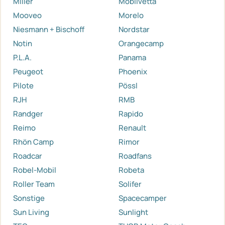
Miller
Mobilvetta
Mooveo
Morelo
Niesmann + Bischoff
Nordstar
Notin
Orangecamp
P.L.A.
Panama
Peugeot
Phoenix
Pilote
Pössl
RJH
RMB
Randger
Rapido
Reimo
Renault
Rhön Camp
Rimor
Roadcar
Roadfans
Robel-Mobil
Robeta
Roller Team
Solifer
Sonstige
Spacecamper
Sun Living
Sunlight