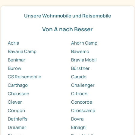
Unsere Wohnmobile und Reisemobile
Von A nach Besser
Adria
Ahorn Camp
Bavaria Camp
Bawemo
Benimar
Bravia Mobil
Burow
Bürstner
CS Reisemobile
Carado
Carthago
Challenger
Chausson
Citroen
Clever
Concorde
Corigon
Crosscamp
Dethleffs
Dovra
Dreamer
Elnagh