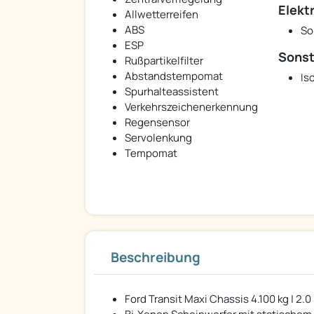
Elekt
Allwetterreifen
ABS
So
ESP
Sonst
Rußpartikelfilter
Abstandstempomat
Iso
Spurhalteassistent
Verkehrszeichenerkennung
Regensensor
Servolenkung
Tempomat
Beschreibung
Ford Transit Maxi Chassis 4.100 kg | 2.0