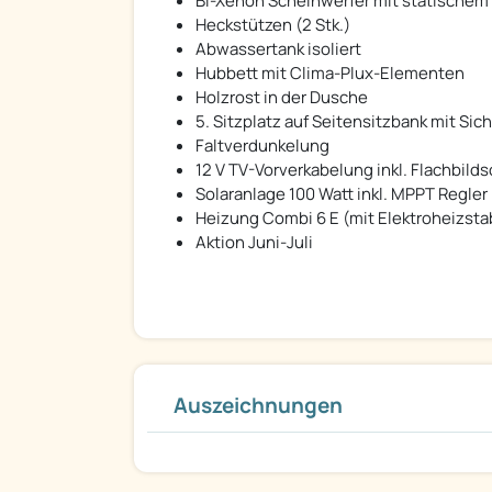
Bi-Xenon Scheinwerfer mit statischem 
Heckstützen (2 Stk.)
Abwassertank isoliert
Hubbett mit Clima-Plux-Elementen
Holzrost in der Dusche
5. Sitzplatz auf Seitensitzbank mit Si
Faltverdunkelung
12 V TV-Vorverkabelung inkl. Flachbild
Solaranlage 100 Watt inkl. MPPT Regler
Heizung Combi 6 E (mit Elektroheizstab
Aktion Juni-Juli
Auszeichnungen