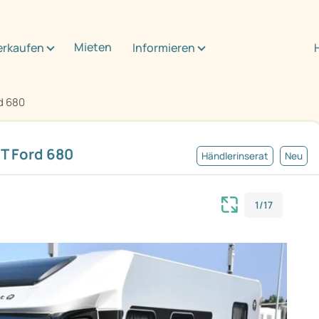
Mieten
erkaufen
Informieren
d 680
T Ford 680
Händlerinserat
Neu
1/17