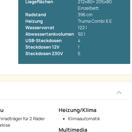
Liegeflächen
212x80+ 205x80
Einzelbett
Radstand
396 cm
Heizung
Truma Combi 6 E
Wasservorrat
122 l
Abwassertankvolumen
92 l
USB-Steckdosen
4
Steckdosen 12V
1
Steckdosen 230V
5
au
Heizung/Klima
hrradträger für 2 Räder
Klimaautomatik
rkise
Multimedia