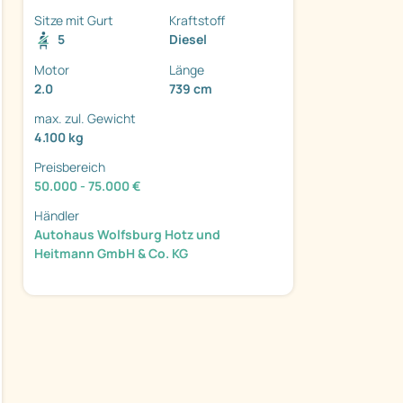
Sitze mit Gurt
Kraftstoff
5
Diesel
Motor
Länge
2.0
739 cm
ter
max. zul. Gewicht
4.100 kg
Preisbereich
50.000 - 75.000 €
Händler
Autohaus Wolfsburg Hotz und
Heitmann GmbH & Co. KG