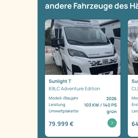
andere Fahrzeuge des H
Sunlight T
Su
69LC Adventure Edition
CL
Modell-/Baujahr
Mod
2026
Leistung
Ers
103 KW / 140 PS
Umweltplakette
Lei
grün
79.999 €
64