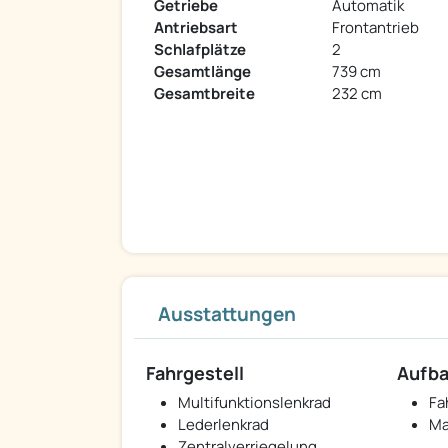
Getriebe
Automatik
Antriebsart
Frontantrieb
Schlafplätze
2
Gesamtlänge
739 cm
Gesamtbreite
232 cm
Ausstattungen
Fahrgestell
Aufb
Multifunktionslenkrad
Fa
Lederlenkrad
Ma
Zentralverriegelung