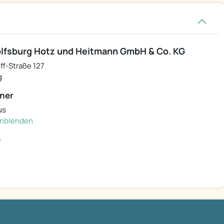
lfsburg Hotz und Heitmann GmbH & Co. KG
ff-Straße 127
g
ner
us
einblenden
e