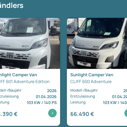
ändlers
nlight Camper Van
Sunlight Camper Van
IFF 601 Adventure Edition
CLIFF 600 Adventure
ell-/Baujahr
Modell-/Baujahr
2026
2
tzulassung
Erstzulassung
01.04.2026
01.04.2
stung
Leistung
103 KW / 140 PS
103 KW / 140
.390 €
66.490 €