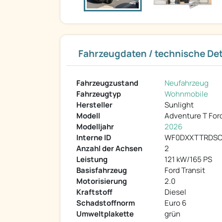
Fahrzeugdaten / technische Det
Fahrzeugzustand
Neufahrzeug
Fahrzeugtyp
Wohnmobile
Hersteller
Sunlight
Modell
Adventure T For
Modelljahr
2026
Interne ID
WF0DXXTTRDSC
Anzahl der Achsen
2
Leistung
121 kW/165 PS
Basisfahrzeug
Ford Transit
Motorisierung
2.0
Kraftstoff
Diesel
Schadstoffnorm
Euro 6
Umweltplakette
grün