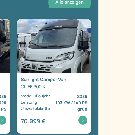
Alle anzeigen
Sunlight Camper Van
CLIFF 600 X
Modell-/Baujahr
026
2026
Leistung
026
103 KW / 140 PS
Umweltplakette
 PS
grün
70.999 €