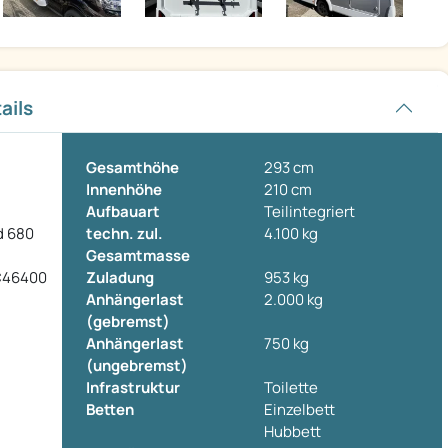
ails
Gesamthöhe
293 cm
Innenhöhe
210 cm
Aufbauart
Teilintegriert
d 680
techn. zul.
4.100 kg
Gesamtmasse
46400
Zuladung
953 kg
Anhängerlast
2.000 kg
(gebremst)
Anhängerlast
750 kg
(ungebremst)
Infrastruktur
Toilette
Betten
Einzelbett
Hubbett