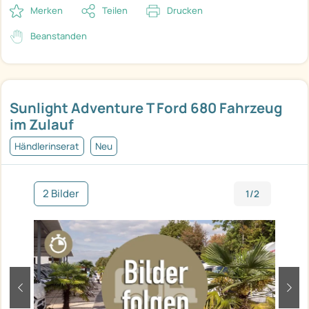
Merken
Teilen
Drucken
Beanstanden
Sunlight Adventure T Ford 680 Fahrzeug
im Zulauf
Händlerinserat
Neu
2 Bilder
1/2
zurück
weit