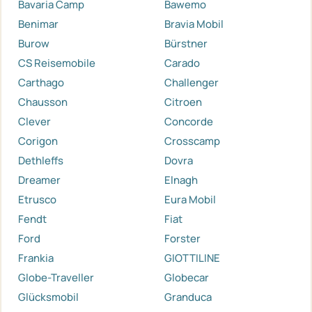
Bavaria Camp
Bawemo
Benimar
Bravia Mobil
Burow
Bürstner
CS Reisemobile
Carado
Carthago
Challenger
Chausson
Citroen
Clever
Concorde
Corigon
Crosscamp
Dethleffs
Dovra
Dreamer
Elnagh
Etrusco
Eura Mobil
Fendt
Fiat
Ford
Forster
Frankia
GIOTTILINE
Globe-Traveller
Globecar
Glücksmobil
Granduca