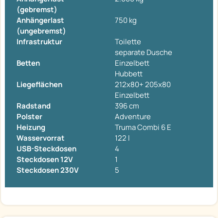
(gebremst)
Anhängerlast
750 kg
(ungebremst)
Infrastruktur
Toilette
separate Dusche
Betten
Einzelbett
Hubbett
Liegeflächen
212x80+ 205x80
Einzelbett
Radstand
396 cm
Polster
Adventure
Heizung
Truma Combi 6 E
Wasservorrat
122 l
USB-Steckdosen
4
Steckdosen 12V
1
Steckdosen 230V
5