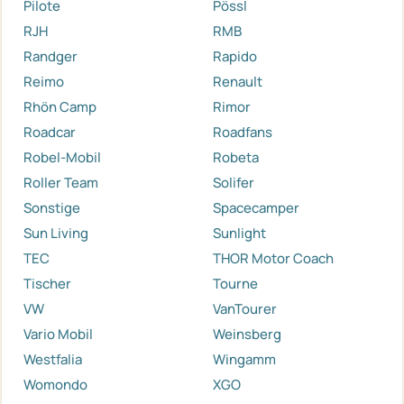
Pilote
Pössl
RJH
RMB
Randger
Rapido
Reimo
Renault
Rhön Camp
Rimor
Roadcar
Roadfans
Robel-Mobil
Robeta
Roller Team
Solifer
Sonstige
Spacecamper
Sun Living
Sunlight
TEC
THOR Motor Coach
Tischer
Tourne
VW
VanTourer
Vario Mobil
Weinsberg
Westfalia
Wingamm
Womondo
XGO