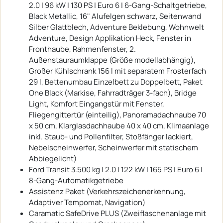
2.0 | 96 kW | 130 PS | Euro 6 | 6-Gang-Schaltgetriebe,
Black Metallic, 16" Alufelgen schwarz, Seitenwand
Silber Glattblech, Adventure Beklebung, Wohnwelt
Adventure, Design Applikation Heck, Fenster in
Fronthaube, Rahmenfenster, 2.
Außenstauraumklappe (Größe modellabhängig),
Großer Kühlschrank 156 l mit separatem Frosterfach
29 l, Bettenumbau Einzelbett zu Doppelbett, Paket
One Black (Markise, Fahrradträger 3-fach), Bridge
Light, Komfort Eingangstür mit Fenster,
Fliegengittertür (einteilig), Panoramadachhaube 70
x 50 cm, Klarglasdachhaube 40 x 40 cm, Klimaanlage
inkl. Staub- und Pollenfilter, Stoßfänger lackiert,
Nebelscheinwerfer, Scheinwerfer mit statischem
Abbiegelicht)
Ford Transit 3.500 kg | 2.0 | 122 kW | 165 PS | Euro 6 |
8-Gang-Automatikgetriebe
Assistenz Paket (Verkehrszeichenerkennung,
Adaptiver Tempomat, Navigation)
Caramatic SafeDrive PLUS (Zweiflaschenanlage mit