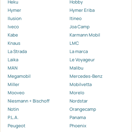
Heku
Hobby
Hymer
Hymer Eriba
Ilusion
Itineo
Iveco
Joa Camp
Kabe
Karmann Mobil
Knaus
LMC
La Strada
La marca
Laika
Le Voyageur
MAN
Malibu
Megamobil
Mercedes-Benz
Miller
Mobilvetta
Mooveo
Morelo
Niesmann + Bischoff
Nordstar
Notin
Orangecamp
P.L.A.
Panama
Peugeot
Phoenix