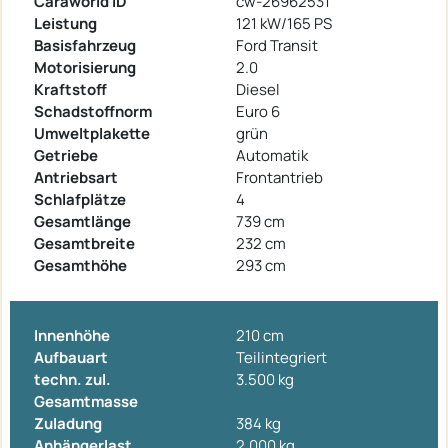
Caraworld ID
cw-26962531
Leistung
121 kW/165 PS
Basisfahrzeug
Ford Transit
Motorisierung
2.0
Kraftstoff
Diesel
Schadstoffnorm
Euro 6
Umweltplakette
grün
Getriebe
Automatik
Antriebsart
Frontantrieb
Schlafplätze
4
Gesamtlänge
739 cm
Gesamtbreite
232 cm
Gesamthöhe
293 cm
Innenhöhe
210 cm
Aufbauart
Teilintegriert
techn. zul.
3.500 kg
Gesamtmasse
Zuladung
384 kg
Anhängerlast
2.000 kg