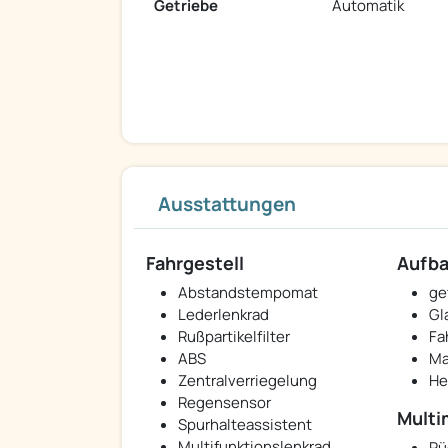
Getriebe
Automatik
Ausstattungen
Fahrgestell
Aufb
Abstandstempomat
ge
Lederlenkrad
Gl
Rußpartikelfilter
Fa
ABS
Ma
Zentralverriegelung
He
Regensensor
Multi
Spurhalteassistent
Multifunktionslenkrad
Rü