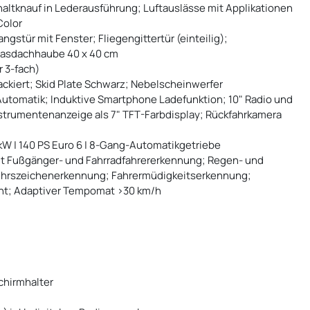
haltknauf in Lederausführung; Luftauslässe mit Applikationen
Color
ngstür mit Fenster; Fliegengittertür (einteilig);
lasdachhaube 40 x 40 cm
r 3-fach)
lackiert; Skid Plate Schwarz; Nebelscheinwerfer
 Automatik; Induktive Smartphone Ladefunktion; 10" Radio und
strumentenanzeige als 7" TFT-Farbdisplay; Rückfahrkamera
03 kW | 140 PS Euro 6 | 8-Gang-Automatikgetriebe
it Fußgänger- und Fahrradfahrererkennung; Regen- und
kehrszeichenerkennung; Fahrermüdigkeitserkennung;
ent; Adaptiver Tempomat >30 km/h
schirmhalter