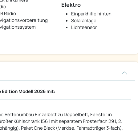
Elektro
dio
B Radio
Einparkhilfe hinten
vigationsvorbereitung
Solaranlage
vigationssystem
Lichtsensor
Edition Modell 2026 mit:
, Bettenumbau Einzelbett zu Doppelbett, Fenster in
roßer Kühlschrank 156 l mit separatem Frosterfach 29 l, 2.
ngig), Paket One Black (Markise, Fahrradträger 3-fach),