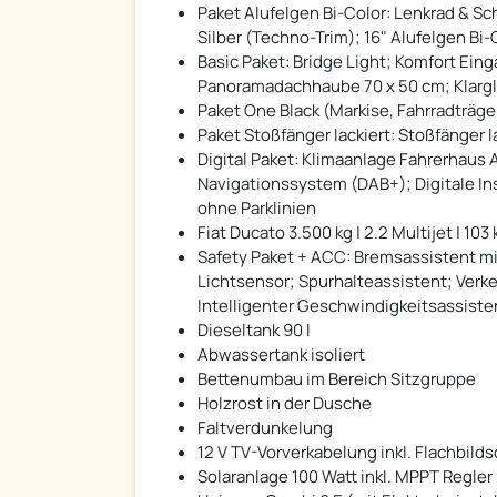
Paket Alufelgen Bi-Color: Lenkrad & Sc
Silber (Techno-Trim); 16" Alufelgen Bi-
Basic Paket: Bridge Light; Komfort Einga
Panoramadachhaube 70 x 50 cm; Klarg
Paket One Black (Markise, Fahrradträge
Paket Stoßfänger lackiert: Stoßfänger 
Digital Paket: Klimaanlage Fahrerhaus
Navigationssystem (DAB+); Digitale In
ohne Parklinien
Fiat Ducato 3.500 kg | 2.2 Multijet | 1
Safety Paket + ACC: Bremsassistent m
Lichtsensor; Spurhalteassistent; Ver
Intelligenter Geschwindigkeitsassist
Dieseltank 90 l
Abwassertank isoliert
Bettenumbau im Bereich Sitzgruppe
Holzrost in der Dusche
Faltverdunkelung
12 V TV-Vorverkabelung inkl. Flachbild
Solaranlage 100 Watt inkl. MPPT Regler