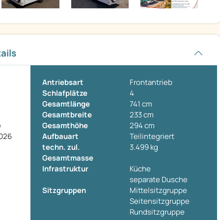
ails
Antriebsart
Frontantrieb
Schlafplätze
4
Gesamtlänge
741 cm
Gesamtbreite
233 cm
e
Gesamthöhe
294 cm
2026
Aufbauart
Teilintegriert
techn. zul.
3.499 kg
Gesamtmasse
Infrastruktur
Küche
separate Dusche
Sitzgruppen
Mittelsitzgruppe
Seitensitzgruppe
Rundsitzgruppe