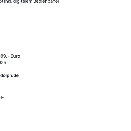
) inkl. digitalem Bedienpanel
999,-- Euro
026
adolph.de
H-