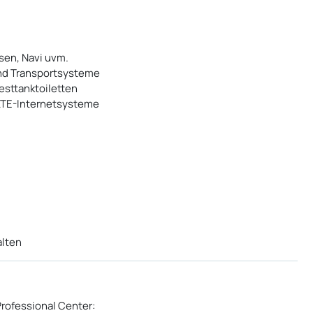
sen, Navi uvm.
und Transportsysteme
esttanktoiletten
LTE-Internetsysteme
alten
Professional Center: