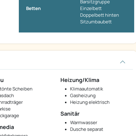
Barsitzgruppe
Betten
Einzelbett
Doppelbett hinten
Sitzumbaubett
au
Heizung/Klima
tönte Scheiben
Klimaautomatik
asdach
Gasheizung
hrradträger
Heizung elektrisch
rkise
Sanitär
ckgarage
Warmwasser
media
Dusche separat
ckfahrkamera