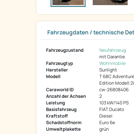
Fahrzeugdaten / technische Det
Fahrzeugzustand
Neufahrzeug
mit Garantie
Fahrzeugtyp
Wohnmobile
Hersteller
Sunlight
Modell
T 68C Adventur
Edition Modell 
Caraworld ID
cw-26808406
Anzahl der Achsen
2
Leistung
103 kW/140 PS
Basisfahrzeug
FIAT Ducato
Kraftstoff
Diesel
Schadstoffnorm
Euro 6e
Umweltplakette
grün