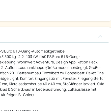
40 PS Euro 6 | 8-Gang-Automatikgetriebe
.500 kg | 2.2 | 103 kW | 140 PS Euro 6 | 6-Gang-
Beklebung, Wohnwelt Adventure, Design Applikation Heck,
, 2. Außenstauraumklappe (Größe modellabhängig), Großer
rfach 29 l, Bettenumbau Einzelbett zu Doppelbett, Paket One
Bridge Light, Komfort Eingangstür mit Fenster, Fliegengittertür
 cm, Klarglasdachhaube 40 x 40 cm, Stoßfänger lackiert, Skid
krad & Schaltknauf in Lederausführung, Luftauslässe mit
 Alufelgen Bi-Color)