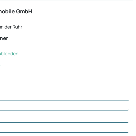
mobile GmbH
n der Ruhr
ner
inblenden
e