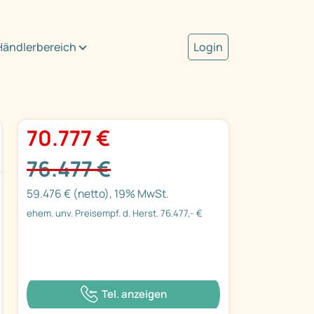
Händlerbereich
Login
70.777 €
76.477 €
59.476 € (netto), 19% MwSt.
ehem. unv. Preisempf. d. Herst. 76.477,- €
Tel. anzeigen