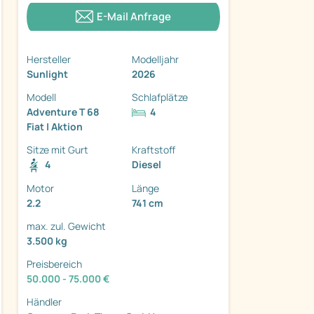
E-Mail Anfrage
Hersteller
Modelljahr
Sunlight
2026
ter
Modell
Schlafplätze
Adventure T 68
4
Fiat | Aktion
Sitze mit Gurt
Kraftstoff
4
Diesel
Motor
Länge
2.2
741 cm
max. zul. Gewicht
3.500 kg
Preisbereich
50.000 - 75.000 €
Händler