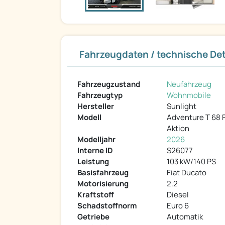
Fahrzeugdaten / technische Det
Fahrzeugzustand
Neufahrzeug
Fahrzeugtyp
Wohnmobile
Hersteller
Sunlight
Modell
Adventure T 68 Fi
Aktion
Modelljahr
2026
Interne ID
S26077
Leistung
103 kW/140 PS
Basisfahrzeug
Fiat Ducato
Motorisierung
2.2
Kraftstoff
Diesel
Schadstoffnorm
Euro 6
Getriebe
Automatik