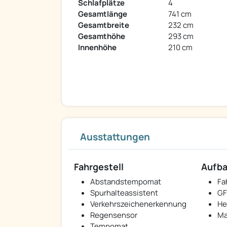
Schlafplätze
4
Gesamtlänge
741 cm
Gesamtbreite
232 cm
Gesamthöhe
293 cm
Innenhöhe
210 cm
Ausstattungen
Fahrgestell
Aufb
Abstandstempomat
Fa
Spurhalteassistent
GF
Verkehrszeichenerkennung
He
Regensensor
Ma
Tempomat