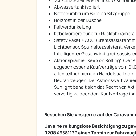
Voll-LED Scheinwerfer inkl. Wischblink
Abwassertank isoliert
Bettenumbau im Bereich Sitzgruppe
Holzrost in der Dusche
Faltverdunkelung
Kabelvorbereitung für Rückfahrkamera
Safety Paket + ACC (Bremsassistent m
Lichtsensor, Spurhalteassistent, Ver
Intelligenter Geschwindigkeitsassist
Aktionsprämie "Keep on Rolling" (Der Ak
abgeschlossene Kaufverträge vom 01.04.
allen teilnehmenden Handelspartnern v
Neufahrzeugen. Der Aktionswert variie
Sunlight behält sich das Recht vor, Ak
vorzeitig zu beenden. Kaufverträge in
Besuchen Sie uns gerne auf der Caravanme
Um eine reibungslose Besichtigung zu gew
0208 46681137 einen Termin zur Fahrzeugb