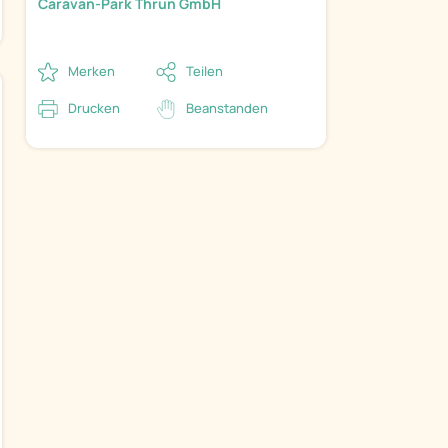
Caravan-Park Thrun GmbH
Merken
Teilen
Drucken
Beanstanden