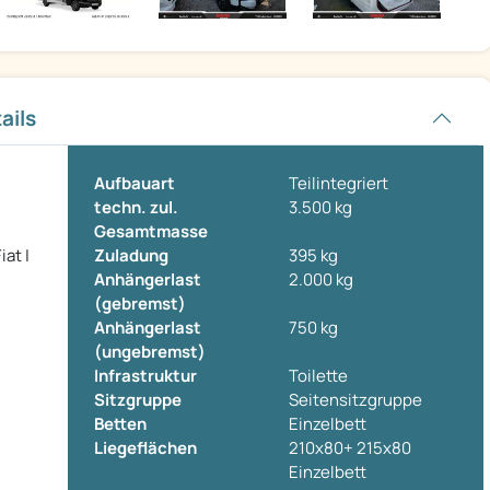
ails
Aufbauart
Teilintegriert
techn. zul.
3.500 kg
Gesamtmasse
at |
Zuladung
395 kg
Anhängerlast
2.000 kg
(gebremst)
Anhängerlast
750 kg
(ungebremst)
Infrastruktur
Toilette
Sitzgruppe
Seitensitzgruppe
Betten
Einzelbett
Liegeflächen
210x80+ 215x80
Einzelbett