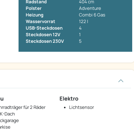
Radstand
404 cm
Polster
Adventure
Heizung
Combi 6 Gas
Wasservorrat
122 l
USB-Steckdosen
4
Steckdosen 12V
1
Steckdosen 230V
5
au
Elektro
hrradträger für 2 Räder
Lichtsensor
K-Dach
ckgarage
rkise