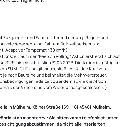
er und LED Tagfahrlicht
it Fußgänger- und Fahrradfahrererkennung, Regen- und
kehrszeichenerkennung, Fahrermüdigkeitserkennung,
ent, Adaptiver Tempomat >30 km/h)
tionszeitraum der "Keep on Rolling" Aktion erstreckt sich auf
2026 ,bis einschließlich 31.05.2026. Die Aktion ist gültig bei
on SUNLIGHT und gilt ausschließlich für den Kauf von
rt je nach Baureihe und beinhaltet die Mehrwertsteuer.
tionsbedingungen jederzeit zu ändern sowie die Aktion
nerhalb der Aktion sind vom Widerruf ausgeschlossen. )
ile in Mülheim, Kölner Straße 159 - 161 45481 Mülheim.
ährleisten möchten wir Sie bitten vorab telefonisch unter
esichtigung abzustimmen, da nicht alle inserierten