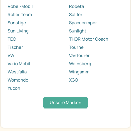
Robel-Mobil
Robeta
Roller Team
Solifer
Sonstige
Spacecamper
Sun Living
Sunlight
TEC
THOR Motor Coach
Tischer
Tourne
VW
VanTourer
Vario Mobil
Weinsberg
Westfalia
Wingamm
Womondo
XGO
Yucon
Unsere Marken