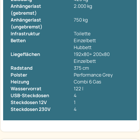
Anhängerlast
2.000 kg
(gebremst)
Anhängerlast
750 kg
(ungebremst)
Infrastruktur
Toilette
Betten
Einzelbett
Hubbett
Liegeflächen
192x80+ 200x80
Einzelbett
Radstand
375 cm
Polster
Performance Grey
Heizung
Combi 6 Gas
Wasservorrat
122 l
USB-Steckdosen
4
Steckdosen 12V
1
Steckdosen 230V
4