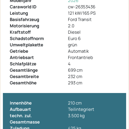
Modelljahr
2026
Caraworld ID
cw-26353436
Leistung
121 kW/165 PS
Basisfahrzeug
Ford Transit
Motorisierung
2.0
Kraftstoff
Diesel
Schadstoffnorm
Euro 6
Umweltplakette
grün
Getriebe
Automatik
Antriebsart
Frontantrieb
Schlafplätze
4
Gesamtlänge
699 cm
Gesamtbreite
232 cm
Gesamthöhe
293 cm
Innenhöhe
210 cm
Aufbauart
Teilintegriert
techn. zul.
3.500 kg
Gesamtmasse
Zuladung
425 kg