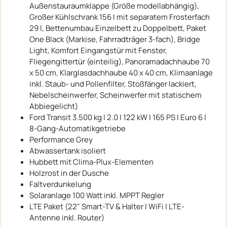
Außenstauraumklappe (Größe modellabhängig),
Großer Kühlschrank 156 l mit separatem Frosterfach
29 l, Bettenumbau Einzelbett zu Doppelbett, Paket
One Black (Markise, Fahrradträger 3-fach), Bridge
Light, Komfort Eingangstür mit Fenster,
Fliegengittertür (einteilig), Panoramadachhaube 70
x 50 cm, Klarglasdachhaube 40 x 40 cm, Klimaanlage
inkl. Staub- und Pollenfilter, Stoßfänger lackiert,
Nebelscheinwerfer, Scheinwerfer mit statischem
Abbiegelicht)
Ford Transit 3.500 kg | 2.0 | 122 kW | 165 PS | Euro 6 |
8-Gang-Automatikgetriebe
Performance Grey
Abwassertank isoliert
Hubbett mit Clima-Plux-Elementen
Holzrost in der Dusche
Faltverdunkelung
Solaranlage 100 Watt inkl. MPPT Regler
LTE Paket (22" Smart-TV & Halter | WiFi | LTE-
Antenne inkl. Router)