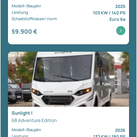
Modell-/Baujahr
2025
Leistung
103 KW / 140 PS
Schadstoffklasse/-norm
Euro 6e
59.900 €
Sunlight I
68 Adventure Edition
Modell-/Baujahr
2026
Leistung
132 KW / 180 PS