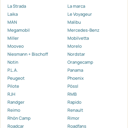
La Strada
La marca
Laika
Le Voyageur
MAN
Malibu
Megamobil
Mercedes-Benz
Miller
Mobilvetta
Mooveo
Morelo
Niesmann + Bischoff
Nordstar
Notin
Orangecamp
P.L.A.
Panama
Peugeot
Phoenix
Pilote
Pössl
RJH
RMB
Randger
Rapido
Reimo
Renault
Rhön Camp
Rimor
Roadcar
Roadfans