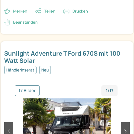
Merken
Teilen
Drucken
Beanstanden
Sunlight Adventure T Ford 670S mit 100
Watt Solar
Händlerinserat
Neu
17 Bilder
1/17
zurück
weit