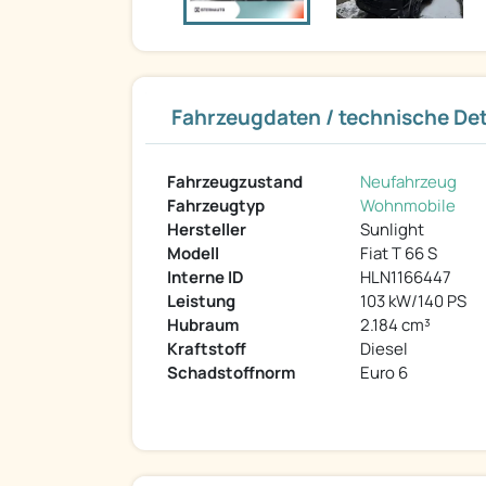
Fahrzeugdaten / technische Det
Fahrzeugzustand
Neufahrzeug
Fahrzeugtyp
Wohnmobile
Hersteller
Sunlight
Modell
Fiat T 66 S
Interne ID
HLN1166447
Leistung
103 kW/140 PS
Hubraum
2.184 cm³
Kraftstoff
Diesel
Schadstoffnorm
Euro 6