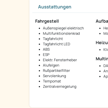
Ausstattungen
Fahrgestell
Aufb
Außenspiegel elektrisch
He
Multifunktionslenkrad
Ma
Tagfahrlicht
Heizu
Tagfahrlicht LED
ABS
Kl
ESP
Multi
Elektr. Fensterheber
Alufelgen
DA
Rußpartikelfilter
An
Servolenkung
Ap
Tempomat
Zentralverriegelung