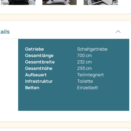
ails
Getriebe
Schaltgetriebe
Gesamtlänge
700 cm
Gesamtbreite
232 cm
Gesamthöhe
293 cm
Aufbauart
Teilintegriert
Infrastruktur
Toilette
Betten
Einzelbett