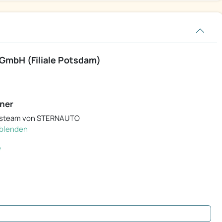
mbH (Filiale Potsdam)
ner
ebsteam von STERNAUTO
inblenden
e