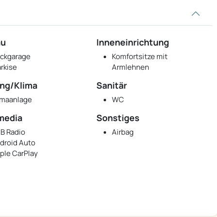
au
Inneneinrichtung
ckgarage
Komfortsitze mit
rkise
Armlehnen
ng/Klima
Sanitär
imaanlage
WC
media
Sonstiges
B Radio
Airbag
droid Auto
ple CarPlay