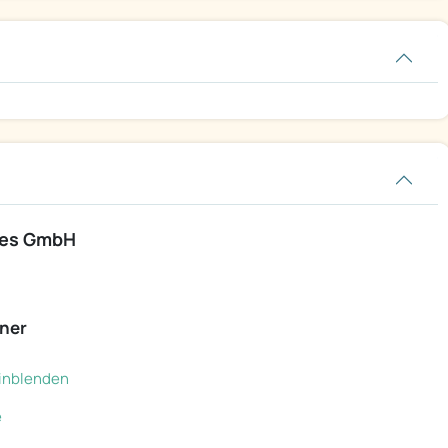
ces GmbH
ner
 einblenden
e