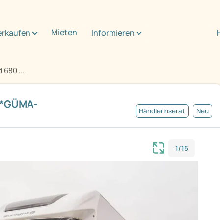
Mieten
erkaufen
Informieren
 680 ...
 **GÜMA-
Händlerinserat
Neu
1/15