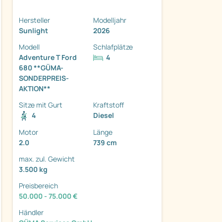
Hersteller
Modelljahr
Sunlight
2026
Modell
Schlafplätze
Adventure T Ford
4
680 **GÜMA-
ter
SONDERPREIS-
AKTION**
Sitze mit Gurt
Kraftstoff
4
Diesel
Motor
Länge
2.0
739 cm
max. zul. Gewicht
3.500 kg
Preisbereich
50.000 - 75.000 €
Händler