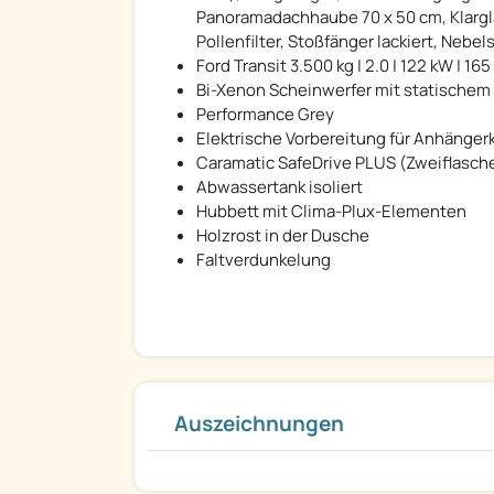
Panoramadachhaube 70 x 50 cm, Klargl
Pollenfilter, Stoßfänger lackiert, Neb
Ford Transit 3.500 kg | 2.0 | 122 kW | 1
Bi-Xenon Scheinwerfer mit statischem 
Performance Grey
Elektrische Vorbereitung für Anhänge
Caramatic SafeDrive PLUS (Zweiflasch
Abwassertank isoliert
Hubbett mit Clima-Plux-Elementen
Holzrost in der Dusche
Faltverdunkelung
Auszeichnungen