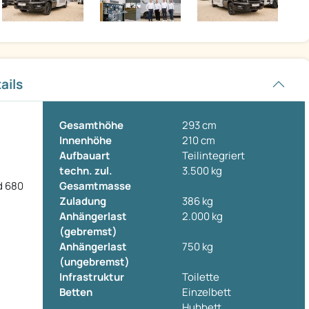
ails
Gesamthöhe
293 cm
Innenhöhe
210 cm
Aufbauart
Teilintegriert
techn. zul.
3.500 kg
d 680
Gesamtmasse
Zuladung
386 kg
Anhängerlast
2.000 kg
(gebremst)
Anhängerlast
750 kg
(ungebremst)
Infrastruktur
Toilette
Betten
Einzelbett
Hubbett