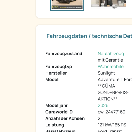
Fahrzeugdaten / technische Det
Fahrzeugzustand
Neufahrzeug
mit Garantie
Fahrzeugtyp
Wohnmobile
Hersteller
Sunlight
Modell
Adventure T For
**GÜMA-
SONDERPREIS-
AKTION**
Modelljahr
2026
Caraworld ID
cw-24477160
Anzahl der Achsen
2
Leistung
121 kW/165 PS
Basisfahrzeug
Ford Transit