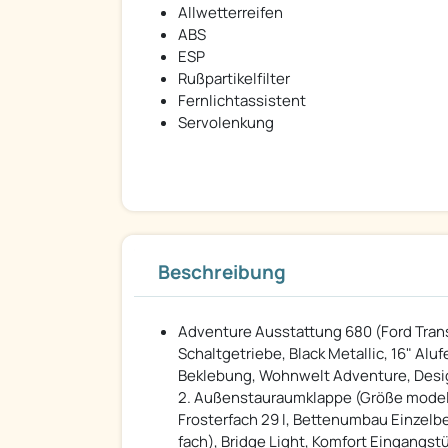
Allwetterreifen
ABS
ESP
Rußpartikelfilter
Fernlichtassistent
Servolenkung
Beschreibung
Adventure Ausstattung 680 (Ford Transit 
Schaltgetriebe, Black Metallic, 16" Al
Beklebung, Wohnwelt Adventure, Desig
2. Außenstauraumklappe (Größe modell
Frosterfach 29 l, Bettenumbau Einzelbe
fach), Bridge Light, Komfort Eingangstür