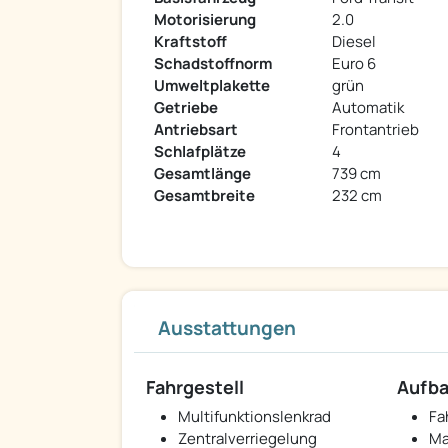
Motorisierung
2.0
Kraftstoff
Diesel
Schadstoffnorm
Euro 6
Umweltplakette
grün
Getriebe
Automatik
Antriebsart
Frontantrieb
Schlafplätze
4
Gesamtlänge
739 cm
Gesamtbreite
232 cm
Ausstattungen
Fahrgestell
Aufb
Multifunktionslenkrad
Fa
Zentralverriegelung
Ma