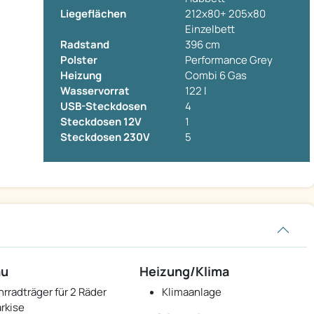
Liegeflächen
212x80+ 205x80
Einzelbett
Radstand
396 cm
Polster
Performance Grey
Heizung
Combi 6 Gas
Wasservorrat
122 l
USB-Steckdosen
4
Steckdosen 12V
1
Steckdosen 230V
5
au
Heizung/Klima
hrradträger für 2 Räder
Klimaanlage
rkise