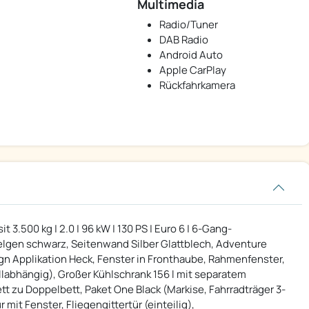
Multimedia
Radio/Tuner
DAB Radio
Android Auto
Apple CarPlay
Rückfahrkamera
3.500 kg | 2.0 | 96 kW | 130 PS | Euro 6 | 6-Gang-
ufelgen schwarz, Seitenwand Silber Glattblech, Adventure
n Applikation Heck, Fenster in Fronthaube, Rahmenfenster,
abhängig), Großer Kühlschrank 156 l mit separatem
tt zu Doppelbett, Paket One Black (Markise, Fahrradträger 3-
 mit Fenster, Fliegengittertür (einteilig),