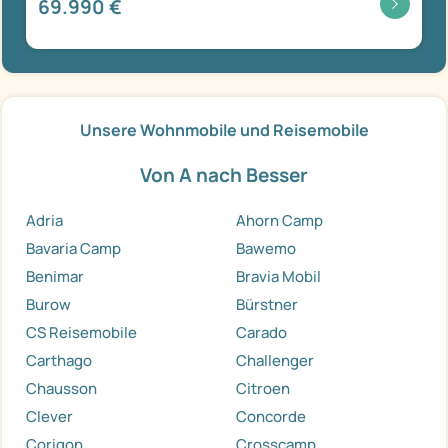
69.990 €
Unsere Wohnmobile und Reisemobile
Von A nach Besser
Adria
Ahorn Camp
Bavaria Camp
Bawemo
Benimar
Bravia Mobil
Burow
Bürstner
CS Reisemobile
Carado
Carthago
Challenger
Chausson
Citroen
Clever
Concorde
Corigon
Crosscamp