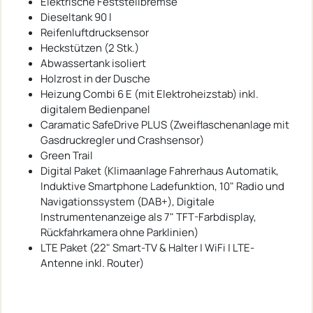
Elektrische Feststellbremse
Dieseltank 90 l
Reifenluftdrucksensor
Heckstützen (2 Stk.)
Abwassertank isoliert
Holzrost in der Dusche
Heizung Combi 6 E (mit Elektroheizstab) inkl.
digitalem Bedienpanel
Caramatic SafeDrive PLUS (Zweiflaschenanlage mit
Gasdruckregler und Crashsensor)
Green Trail
Digital Paket (Klimaanlage Fahrerhaus Automatik,
Induktive Smartphone Ladefunktion, 10" Radio und
Navigationssystem (DAB+), Digitale
Instrumentenanzeige als 7" TFT-Farbdisplay,
Rückfahrkamera ohne Parklinien)
LTE Paket (22" Smart-TV & Halter | WiFi | LTE-
Antenne inkl. Router)