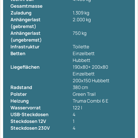
Gesamtmasse
Zuladung
1.309 kg
Anhängerlast
2.000 kg
(gebremst)
Anhängerlast
750 kg
(ungebremst)
Infrastruktur
Toilette
Betten
Einzelbett
Hubbett
Liegeflächen
190x80+ 200x80
Einzelbett
200x150 Hubbett
Radstand
380 cm
Polster
Green Trail
Heizung
Truma Combi 6 E
Wasservorrat
122 l
USB-Steckdosen
4
Steckdosen 12V
1
Steckdosen 230V
4