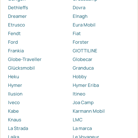
Dethleffs
Dovra
Dreamer
Elnagh
Etrusco
Eura Mobil
Fendt
Fiat
Ford
Forster
Frankia
GIOTTILINE
Globe-Traveller
Globecar
Glücksmobil
Granduca
Heku
Hobby
Hymer
Hymer Eriba
Ilusion
Itineo
Iveco
Joa Camp
Kabe
Karmann Mobil
Knaus
LMC
La Strada
La marca
Laika
Le Voyageur