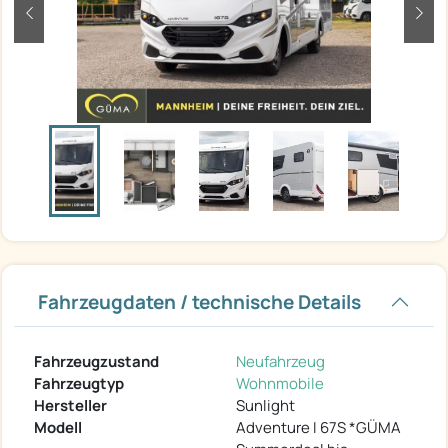
zurück
weit
Fahrzeugdaten / technische Details
Fahrzeugzustand
Neufahrzeug
Fahrzeugtyp
Wohnmobile
Hersteller
Sunlight
Modell
Adventure I 67S *GÜMA