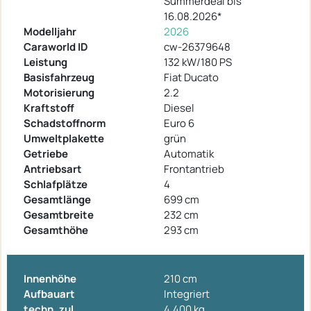
Summerdeal bis
16.08.2026*
Modelljahr
2026
Caraworld ID
cw-26379648
Leistung
132 kW/180 PS
Basisfahrzeug
Fiat Ducato
Motorisierung
2.2
Kraftstoff
Diesel
Schadstoffnorm
Euro 6
Umweltplakette
grün
Getriebe
Automatik
Antriebsart
Frontantrieb
Schlafplätze
4
Gesamtlänge
699 cm
Gesamtbreite
232 cm
Gesamthöhe
293 cm
Innenhöhe
210 cm
Aufbauart
Integriert
techn. zul.
4.400 kg