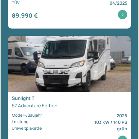
TÜV
04/2025
89.990 €
Sunlight T
67 Adventure Edition
Modell-/Baujahr
2026
Leistung
103 KW / 140 PS
Umweltplakette
grün