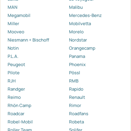
MAN
Malibu
Megamobil
Mercedes-Benz
Miller
Mobilvetta
Mooveo
Morelo
Niesmann + Bischoff
Nordstar
Notin
Orangecamp
P.L.A.
Panama
Peugeot
Phoenix
Pilote
Pössl
RJH
RMB
Randger
Rapido
Reimo
Renault
Rhön Camp
Rimor
Roadcar
Roadfans
Robel-Mobil
Robeta
Roller Team
Solifer