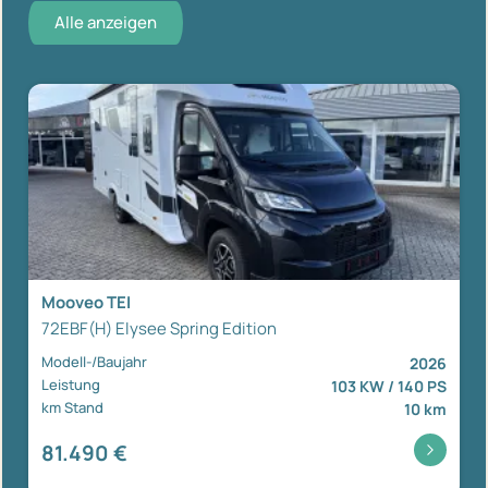
Alle anzeigen
Mooveo TEI
72EBF(H) Elysee Spring Edition
Modell-/Baujahr
2026
Leistung
103 KW / 140 PS
km Stand
10 km
81.490 €