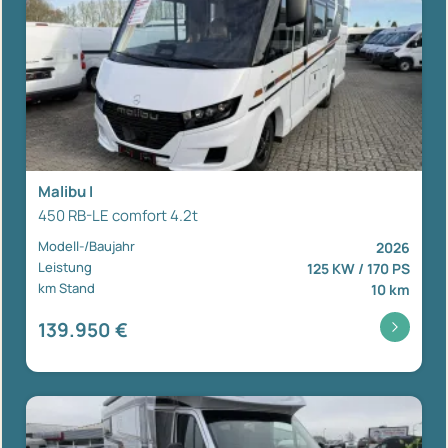
Malibu I
450 RB-LE comfort 4.2t
Modell-/Baujahr
2026
Leistung
125 KW / 170 PS
km Stand
10 km
139.950 €