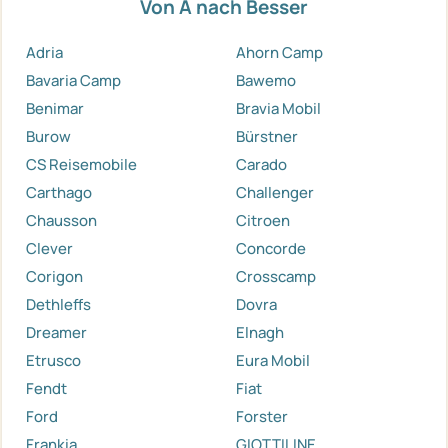
Von A nach Besser
Adria
Ahorn Camp
Bavaria Camp
Bawemo
Benimar
Bravia Mobil
Burow
Bürstner
CS Reisemobile
Carado
Carthago
Challenger
Chausson
Citroen
Clever
Concorde
Corigon
Crosscamp
Dethleffs
Dovra
Dreamer
Elnagh
Etrusco
Eura Mobil
Fendt
Fiat
Ford
Forster
Frankia
GIOTTILINE