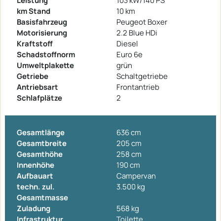
Leistung
103 kW/140 PS
km Stand
10 km
Basisfahrzeug
Peugeot Boxer
Motorisierung
2.2 Blue HDi
Kraftstoff
Diesel
Schadstoffnorm
Euro 6e
Umweltplakette
grün
Getriebe
Schaltgetriebe
Antriebsart
Frontantrieb
Schlafplätze
2
Gesamtlänge
636 cm
Gesamtbreite
205 cm
Gesamthöhe
258 cm
Innenhöhe
190 cm
Aufbauart
Campervan
techn. zul.
3.500 kg
Gesamtmasse
Zuladung
568 kg
Infrastruktur
Toilette