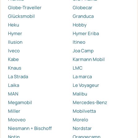
Globe-Traveller
Globecar
Glücksmobil
Granduca
Heku
Hobby
Hymer
Hymer Eriba
Ilusion
Itineo
Iveco
Joa Camp
Kabe
Karmann Mobil
Knaus
LMC
La Strada
La marca
Laika
Le Voyageur
MAN
Malibu
Megamobil
Mercedes-Benz
Miller
Mobilvetta
Mooveo
Morelo
Niesmann + Bischoff
Nordstar
Notin
Orangecamp