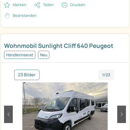
Merken
Teilen
Drucken
Beanstanden
Wohnmobil Sunlight Cliff 640 Peugeot
Händlerinserat
Neu
23 Bilder
1/23
zurück
weit