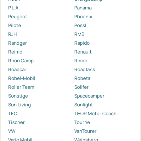
P.L.A.
Panama
Peugeot
Phoenix
Pilote
Pössl
RJH
RMB
Randger
Rapido
Reimo
Renault
Rhön Camp
Rimor
Roadcar
Roadfans
Robel-Mobil
Robeta
Roller Team
Solifer
Sonstige
Spacecamper
Sun Living
Sunlight
TEC
THOR Motor Coach
Tischer
Tourne
VW
VanTourer
Vario Mobil
Weinsberg