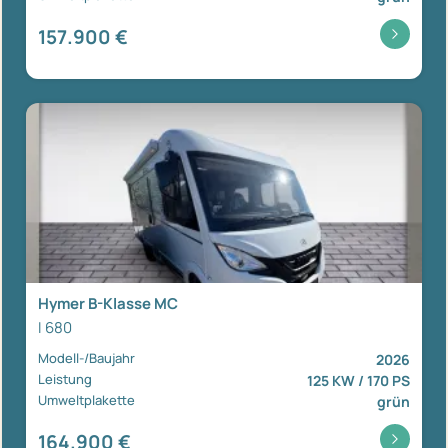
157.900 €
Hymer B-Klasse MC
I 680
Modell-/Baujahr
2026
Leistung
125 KW / 170 PS
Umweltplakette
grün
164.900 €