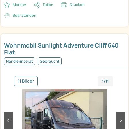
Merken
Teilen
Drucken
Beanstanden
Wohnmobil Sunlight Adventure Cliff 640
Fiat
Händlerinserat
Gebraucht
11 Bilder
1/11
zurück
weit