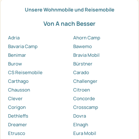
Unsere Wohnmobile und Reisemobile
Von A nach Besser
Adria
Ahorn Camp
Bavaria Camp
Bawemo
Benimar
Bravia Mobil
Burow
Bürstner
CS Reisemobile
Carado
Carthago
Challenger
Chausson
Citroen
Clever
Concorde
Corigon
Crosscamp
Dethleffs
Dovra
Dreamer
Elnagh
Etrusco
Eura Mobil