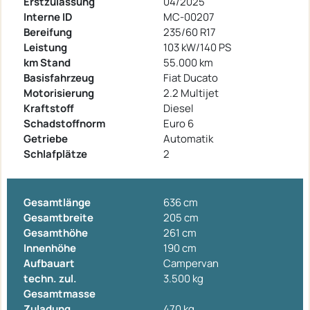
Erstzulassung
04/2025
Interne ID
MC-00207
Bereifung
235/60 R17
Leistung
103 kW/140 PS
km Stand
55.000 km
Basisfahrzeug
Fiat Ducato
Motorisierung
2.2 Multijet
Kraftstoff
Diesel
Schadstoffnorm
Euro 6
Getriebe
Automatik
Schlafplätze
2
Gesamtlänge
636 cm
Gesamtbreite
205 cm
Gesamthöhe
261 cm
Innenhöhe
190 cm
Aufbauart
Campervan
techn. zul.
3.500 kg
Gesamtmasse
Zuladung
470 kg