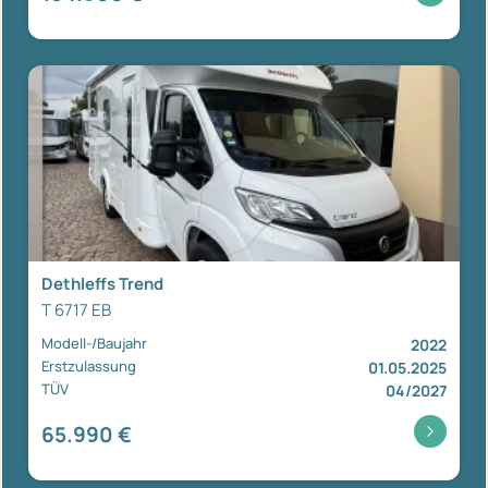
Dethleffs Trend
T 6717 EB
Modell-/Baujahr
2022
Erstzulassung
01.05.2025
TÜV
04/2027
65.990 €