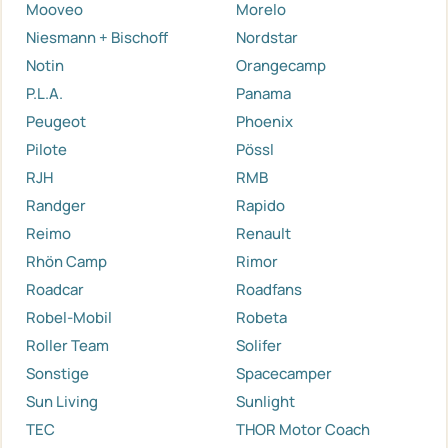
Mooveo
Morelo
Niesmann + Bischoff
Nordstar
Notin
Orangecamp
P.L.A.
Panama
Peugeot
Phoenix
Pilote
Pössl
RJH
RMB
Randger
Rapido
Reimo
Renault
Rhön Camp
Rimor
Roadcar
Roadfans
Robel-Mobil
Robeta
Roller Team
Solifer
Sonstige
Spacecamper
Sun Living
Sunlight
TEC
THOR Motor Coach