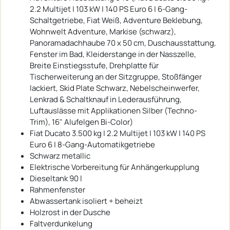
2.2 Multijet | 103 kW | 140 PS Euro 6 | 6-Gang-
Schaltgetriebe, Fiat Weiß, Adventure Beklebung,
Wohnwelt Adventure, Markise (schwarz),
Panoramadachhaube 70 x 50 cm, Duschausstattung,
Fenster im Bad, Kleiderstange in der Nasszelle,
Breite Einstiegsstufe, Drehplatte für
Tischerweiterung an der Sitzgruppe, Stoßfänger
lackiert, Skid Plate Schwarz, Nebelscheinwerfer,
Lenkrad & Schaltknauf in Lederausführung,
Luftauslässe mit Applikationen Silber (Techno-
Trim), 16" Alufelgen Bi-Color)
Fiat Ducato 3.500 kg | 2.2 Multijet | 103 kW | 140 PS
Euro 6 | 8-Gang-Automatikgetriebe
Schwarz metallic
Elektrische Vorbereitung für Anhängerkupplung
Dieseltank 90 l
Rahmenfenster
Abwassertank isoliert + beheizt
Holzrost in der Dusche
Faltverdunkelung