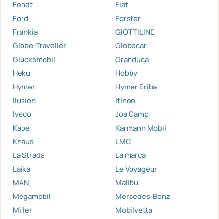
Fendt
Fiat
Ford
Forster
Frankia
GIOTTILINE
Globe-Traveller
Globecar
Glücksmobil
Granduca
Heku
Hobby
Hymer
Hymer Eriba
Ilusion
Itineo
Iveco
Joa Camp
Kabe
Karmann Mobil
Knaus
LMC
La Strada
La marca
Laika
Le Voyageur
MAN
Malibu
Megamobil
Mercedes-Benz
Miller
Mobilvetta