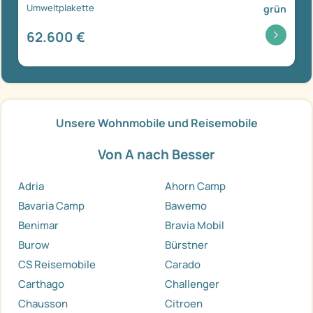
Umweltplakette
grün
62.600 €
Unsere Wohnmobile und Reisemobile
Von A nach Besser
Adria
Ahorn Camp
Bavaria Camp
Bawemo
Benimar
Bravia Mobil
Burow
Bürstner
CS Reisemobile
Carado
Carthago
Challenger
Chausson
Citroen