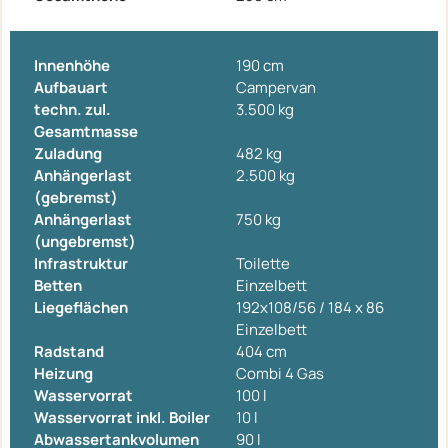
Innenhöhe
190 cm
Aufbauart
Campervan
techn. zul.
3.500 kg
Gesamtmasse
Zuladung
482 kg
Anhängerlast
2.500 kg
(gebremst)
Anhängerlast
750 kg
(ungebremst)
Infrastruktur
Toilette
Betten
Einzelbett
Liegeflächen
192x108/56 / 184 x 86
Einzelbett
Radstand
404 cm
Heizung
Combi 4 Gas
Wasservorrat
100 l
Wasservorrat inkl. Boiler
10 l
Abwassertankvolumen
90 l