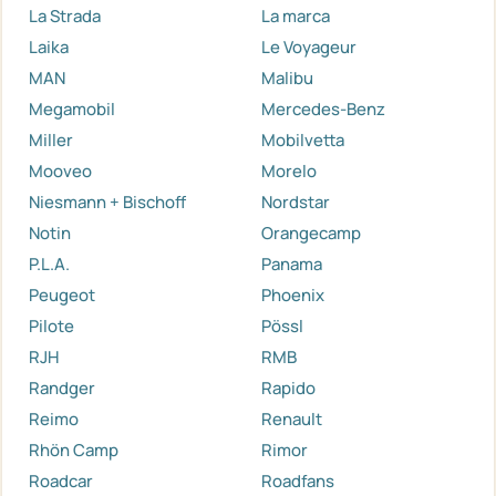
La Strada
La marca
Laika
Le Voyageur
MAN
Malibu
Megamobil
Mercedes-Benz
Miller
Mobilvetta
Mooveo
Morelo
Niesmann + Bischoff
Nordstar
Notin
Orangecamp
P.L.A.
Panama
Peugeot
Phoenix
Pilote
Pössl
RJH
RMB
Randger
Rapido
Reimo
Renault
Rhön Camp
Rimor
Roadcar
Roadfans