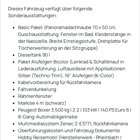
Dieses Fahrzeug verfügt über folgende
Sonderausstattungen:
Basic Paket (Panoramadachhaube 70 x 50 cm,
Duschausstattung, Fenster im Bad, Kleiderstange in
der Nasszelle, Breite Einstiegsstufe, Drehplatte für
Tischerweiterung an der Sitzgruppe)
Dieseltank 90 l
Paket Alufelgen Bicolor (Lenkrad & Schaltknauf in
Lederausführung, Luftauslässe mit Applikationen
Silber (Techno-Trim), 16" Alufelgen Bi-Color)
Kabelvorbereitung für Rückfahrkamera
Faltverdunkelung
Rahmenfenster
Markise 4 m (schwarz)
Peugeot Boxer 3.500 kg | 2.2 | 103 kW | 140 PS Euro 6 |
8-Gang-Automatikgetriebe
Multimediasystem Zenec Z-E3771, Rückfahrkamera
Überführungskosten und Fahrzeug Dokumente
Hobby Reisemobil (Herstellerwerk - Rheinbach /