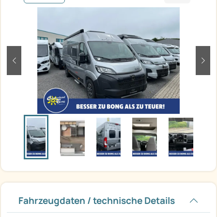
zurück
weit
Fahrzeugdaten / technische Details