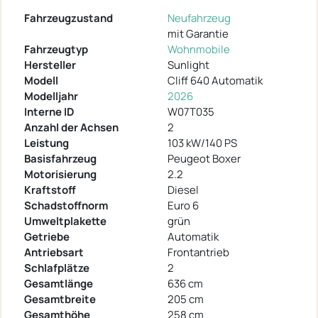
Fahrzeugzustand
Neufahrzeug
mit Garantie
Fahrzeugtyp
Wohnmobile
Hersteller
Sunlight
Modell
Cliff 640 Automatik
Modelljahr
2026
Interne ID
W07T035
Anzahl der Achsen
2
Leistung
103 kW/140 PS
Basisfahrzeug
Peugeot Boxer
Motorisierung
2.2
Kraftstoff
Diesel
Schadstoffnorm
Euro 6
Umweltplakette
grün
Getriebe
Automatik
Antriebsart
Frontantrieb
Schlafplätze
2
Gesamtlänge
636 cm
Gesamtbreite
205 cm
Gesamthöhe
258 cm