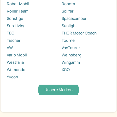
Robel-Mobil
Robeta
Roller Team
Solifer
Sonstige
Spacecamper
Sun Living
Sunlight
TEC
THOR Motor Coach
Tischer
Tourne
VW
VanTourer
Vario Mobil
Weinsberg
Westfalia
Wingamm
Womondo
XGO
Yucon
Unsere Marken