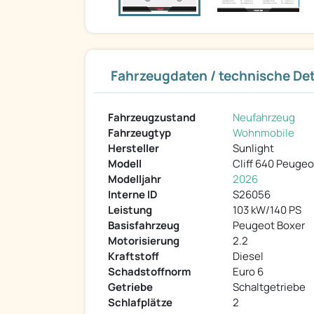
Fahrzeugdaten / technische Det
Fahrzeugzustand
Neufahrzeug
Fahrzeugtyp
Wohnmobile
Hersteller
Sunlight
Modell
Cliff 640 Peugeo
Modelljahr
2026
Interne ID
S26056
Leistung
103 kW/140 PS
Basisfahrzeug
Peugeot Boxer
Motorisierung
2.2
Kraftstoff
Diesel
Schadstoffnorm
Euro 6
Getriebe
Schaltgetriebe
Schlafplätze
2