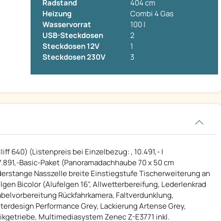
Radstand
404 cm
Heizung
Combi 4 Gas
Wasservorrat
100 l
USB-Steckdosen
2
Steckdosen 12V
1
Steckdosen 230V
3
f 640) (Listenpreis bei Einzelbezug: , 10.491,- |
 , 7.891,-Basic-Paket (Panoramadachhaube 70 x 50 cm
erstange Nasszelle breite Einstiegstufe Tischerweiterung an
lgen Bicolor (Alufelgen 16", Allwetterbereifung, Lederlenkrad
Kabelvorbereitung Rückfahrkamera, Faltverdunklung,
sterdesign Performance Grey, Lackierung Artense Grey,
ikgetriebe, Multimediasystem Zenec Z-E3771 inkl.