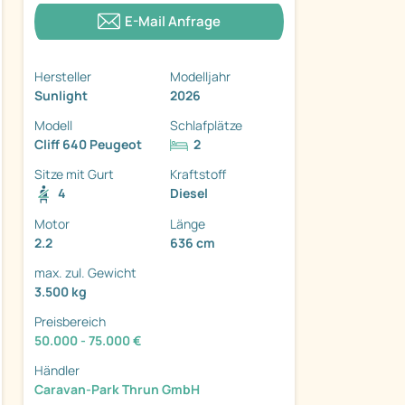
E-Mail Anfrage
Hersteller
Modelljahr
Sunlight
2026
ter
Modell
Schlafplätze
Cliff 640 Peugeot
2
Sitze mit Gurt
Kraftstoff
4
Diesel
Motor
Länge
2.2
636 cm
max. zul. Gewicht
3.500 kg
Preisbereich
50.000 - 75.000 €
Händler
Caravan-Park Thrun GmbH