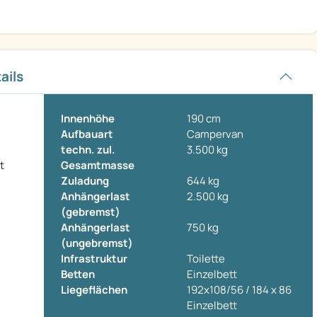
ails
Innenhöhe
190 cm
Aufbauart
Campervan
techn. zul.
3.500 kg
t
Gesamtmasse
Zuladung
644 kg
Anhängerlast
2.500 kg
(gebremst)
Anhängerlast
750 kg
(ungebremst)
Infrastruktur
Toilette
Betten
Einzelbett
Liegeflächen
192x108/56 / 184 x 86
Einzelbett