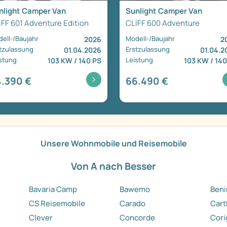
nlight Camper Van
Sunlight Camper Van
IFF 601 Adventure Edition
CLIFF 600 Adventure
ell-/Baujahr
Modell-/Baujahr
2026
2
tzulassung
Erstzulassung
01.04.2026
01.04.2
stung
Leistung
103 KW / 140 PS
103 KW / 140
.390 €
66.490 €
Unsere Wohnmobile und Reisemobile
Von A nach Besser
Bavaria Camp
Bawemo
Ben
CS Reisemobile
Carado
Car
Clever
Concorde
Cori