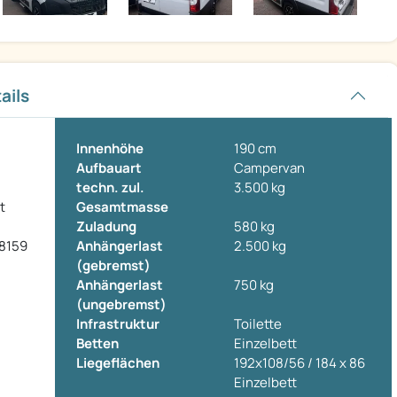
ails
Innenhöhe
190 cm
Aufbauart
Campervan
techn. zul.
3.500 kg
t
Gesamtmasse
Zuladung
580 kg
8159
Anhängerlast
2.500 kg
(gebremst)
Anhängerlast
750 kg
(ungebremst)
Infrastruktur
Toilette
Betten
Einzelbett
Liegeflächen
192x108/56 / 184 x 86
Einzelbett