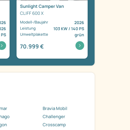
Sunlight Camper Van
CLIFF 600 X
Modell-/Baujahr
026
2026
Leistung
026
103 KW / 140 PS
Umweltplakette
 PS
grün
70.999 €
imar
Bravia Mobil
thago
Challenger
gon
Crosscamp