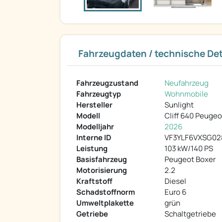
Fahrzeugdaten / technische Det
Fahrzeugzustand
Neufahrzeug
Fahrzeugtyp
Wohnmobile
Hersteller
Sunlight
Modell
Cliff 640 Peugeo
Modelljahr
2026
Interne ID
VF3YLF6VXSG02
Leistung
103 kW/140 PS
Basisfahrzeug
Peugeot Boxer
Motorisierung
2.2
Kraftstoff
Diesel
Schadstoffnorm
Euro 6
Umweltplakette
grün
Getriebe
Schaltgetriebe