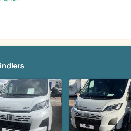
e
ändlers