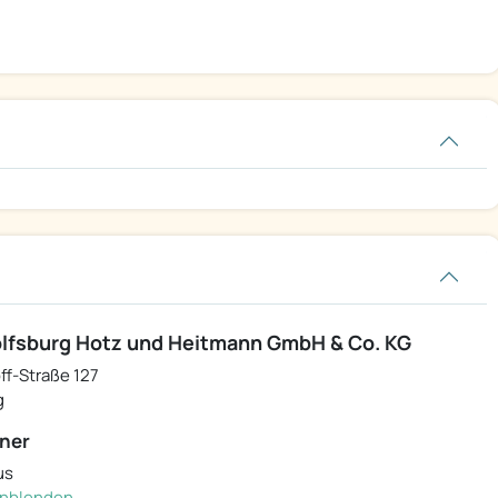
lfsburg Hotz und Heitmann GmbH & Co. KG
ff-Straße 127
g
ner
us
einblenden