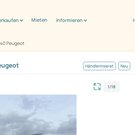
Mieten
erkaufen
Informieren
 640 Peugeot
Peugeot
Händlerinserat
Neu
1/18