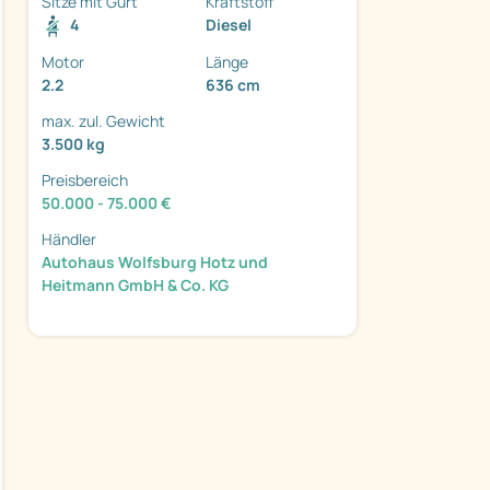
Sitze mit Gurt
Kraftstoff
4
Diesel
Motor
Länge
2.2
636 cm
max. zul. Gewicht
ter
3.500 kg
Preisbereich
50.000 - 75.000 €
Händler
Autohaus Wolfsburg Hotz und
Heitmann GmbH & Co. KG