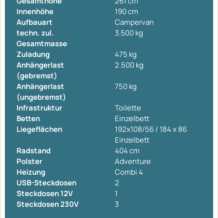
Gesamthöhe
261 cm
Innenhöhe
190 cm
Aufbauart
Campervan
techn. zul.
3.500 kg
Gesamtmasse
Zuladung
475 kg
Anhängerlast
2.500 kg
(gebremst)
Anhängerlast
750 kg
(ungebremst)
Infrastruktur
Toilette
Betten
Einzelbett
Liegeflächen
192x108/56 / 184 x 86
Einzelbett
Radstand
404 cm
Polster
Adventure
Heizung
Combi 4
USB-Steckdosen
2
Steckdosen 12V
1
Steckdosen 230V
3