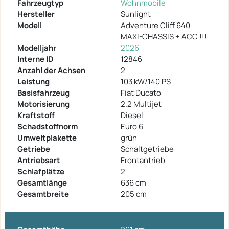
Fahrzeugtyp
Wohnmobile
Hersteller
Sunlight
Modell
Adventure Cliff 640
MAXI-CHASSIS + ACC !!!
Modelljahr
2026
Interne ID
12846
Anzahl der Achsen
2
Leistung
103 kW/140 PS
Basisfahrzeug
Fiat Ducato
Motorisierung
2.2 Multijet
Kraftstoff
Diesel
Schadstoffnorm
Euro 6
Umweltplakette
grün
Getriebe
Schaltgetriebe
Antriebsart
Frontantrieb
Schlafplätze
2
Gesamtlänge
636 cm
Gesamtbreite
205 cm