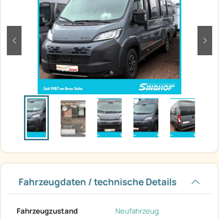
zurück
weit
Fahrzeugdaten / technische Details
Fahrzeugzustand
Neufahrzeug