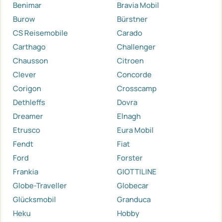
Benimar
Bravia Mobil
Burow
Bürstner
CS Reisemobile
Carado
Carthago
Challenger
Chausson
Citroen
Clever
Concorde
Corigon
Crosscamp
Dethleffs
Dovra
Dreamer
Elnagh
Etrusco
Eura Mobil
Fendt
Fiat
Ford
Forster
Frankia
GIOTTILINE
Globe-Traveller
Globecar
Glücksmobil
Granduca
Heku
Hobby