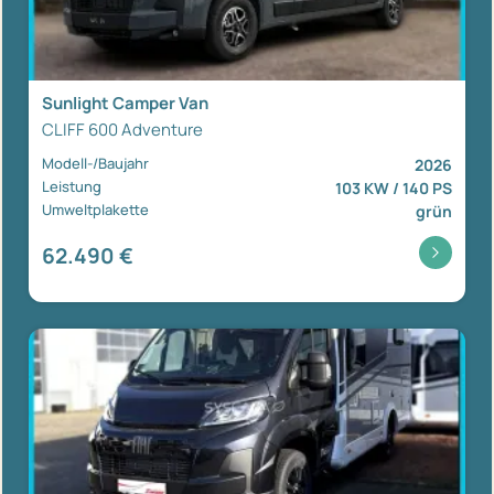
Sunlight Camper Van
CLIFF 600 Adventure
Modell-/Baujahr
2026
Leistung
103 KW / 140 PS
Umweltplakette
grün
62.490 €