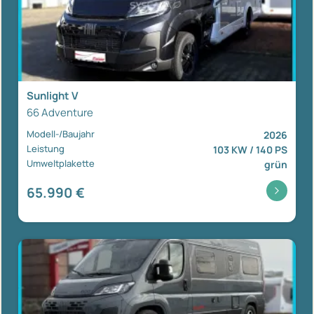
Sunlight V
66 Adventure
Modell-/Baujahr
2026
Leistung
103 KW / 140 PS
Umweltplakette
grün
65.990 €