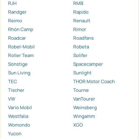
RJH
RMB
Randger
Rapido
Reimo
Renault
Rhön Camp
Rimor
Roadcar
Roadfans
Robel-Mobil
Robeta
Roller Team
Solifer
Sonstige
Spacecamper
Sun Living
Sunlight
TEC
THOR Motor Coach
Tischer
Tourne
VW
VanTourer
Vario Mobil
Weinsberg
Westfalia
Wingamm
Womondo
XGO
Yucon