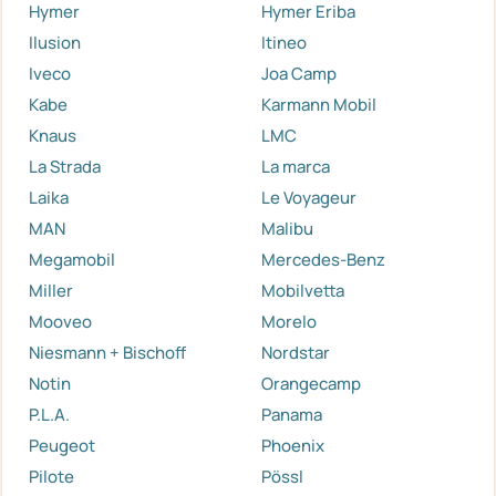
Hymer
Hymer Eriba
Ilusion
Itineo
Iveco
Joa Camp
Kabe
Karmann Mobil
Knaus
LMC
La Strada
La marca
Laika
Le Voyageur
MAN
Malibu
Megamobil
Mercedes-Benz
Miller
Mobilvetta
Mooveo
Morelo
Niesmann + Bischoff
Nordstar
Notin
Orangecamp
P.L.A.
Panama
Peugeot
Phoenix
Pilote
Pössl