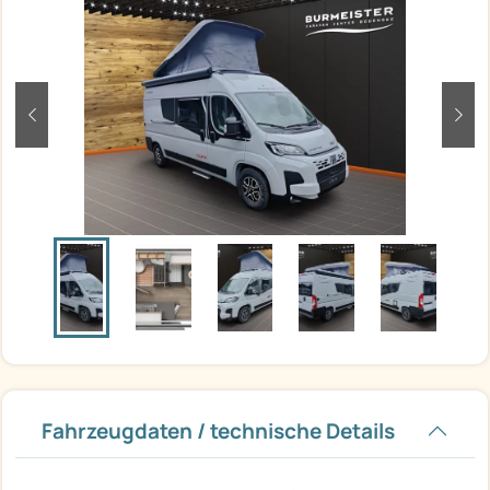
zurück
weit
Fahrzeugdaten / technische Details