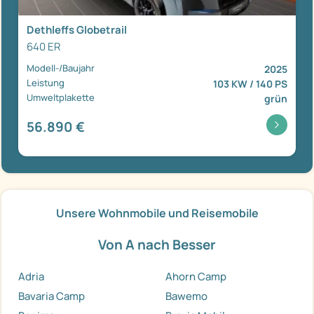
Dethleffs Globetrail
640 ER
Modell-/Baujahr
2025
Leistung
103 KW / 140 PS
Umweltplakette
grün
56.890 €
Unsere Wohnmobile und Reisemobile
Von A nach Besser
Adria
Ahorn Camp
Bavaria Camp
Bawemo