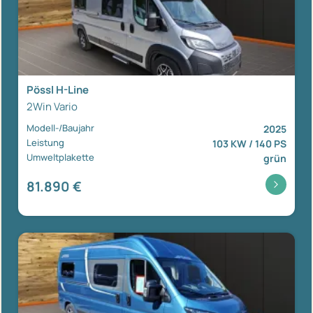
Pössl H-Line
2Win Vario
Modell-/Baujahr
2025
Leistung
103 KW / 140 PS
Umweltplakette
grün
81.890 €