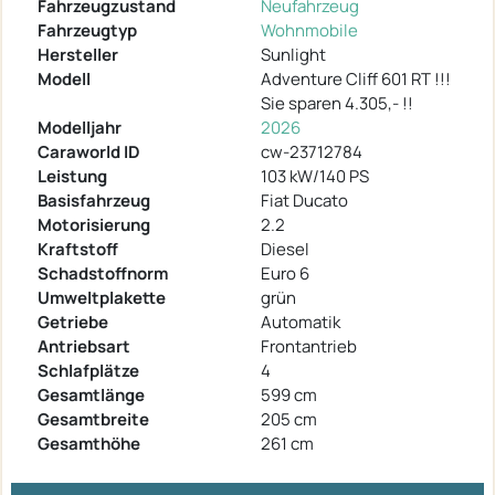
Fahrzeugzustand
Neufahrzeug
Fahrzeugtyp
Wohnmobile
Hersteller
Sunlight
Modell
Adventure Cliff 601 RT !!!
Sie sparen 4.305,- !!
Modelljahr
2026
Caraworld ID
cw-23712784
Leistung
103 kW/140 PS
Basisfahrzeug
Fiat Ducato
Motorisierung
2.2
Kraftstoff
Diesel
Schadstoffnorm
Euro 6
Umweltplakette
grün
Getriebe
Automatik
Antriebsart
Frontantrieb
Schlafplätze
4
Gesamtlänge
599 cm
Gesamtbreite
205 cm
Gesamthöhe
261 cm