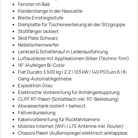
Fenster im Bad
Kleiderstange in der Nasszelle
Breite Einstiegsstufe
Drehplatte für Tischerweiterung an der Sitzgruppe
Stoßfänger lackiert
Skid Plate Schwarz
Nebelscheinwerfer
Lenkrad & Schaltknauf in Lederausführung
Luftauslässe mit Applikationen Silber (Techno-Trim)
16" Alufelgen Bi-Color
Fiat Ducato 3.500 kg | 2.2 | 103 kW | 140 PS Euro 6 | 8-
Gang-Automatikgetriebe
Expedition Grau
Elektrische Vorbereitung für Anhängerkupplung
CLIFF RT-Paket (Schlafdach inkl. RT-Beklebung)
Abwassertank isoliert + beheizt
Faltverdunkelung
Kabelvorbereitung für Rückfahrkamera
Mobiles Internet (WiFi / LTE Antenne inkl. Router)
Chassis Paket (Außenspiegel elektrisch anklappbar,