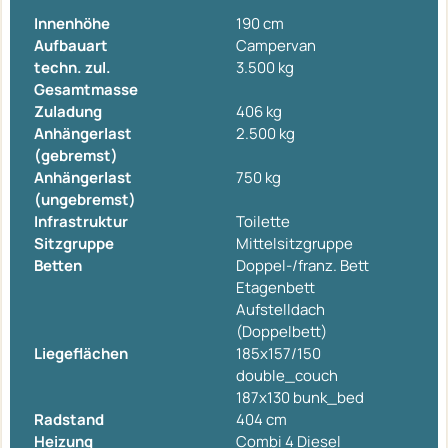
Innenhöhe
190 cm
Aufbauart
Campervan
techn. zul.
3.500 kg
Gesamtmasse
Zuladung
406 kg
Anhängerlast
2.500 kg
(gebremst)
Anhängerlast
750 kg
(ungebremst)
Infrastruktur
Toilette
Sitzgruppe
Mittelsitzgruppe
Betten
Doppel-/franz. Bett
Etagenbett
Aufstelldach
(Doppelbett)
Liegeflächen
185x157/150
double_couch
187x130 bunk_bed
Radstand
404 cm
Heizung
Combi 4 Diesel