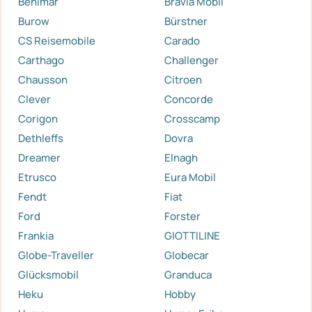
Benimar
Bravia Mobil
Burow
Bürstner
CS Reisemobile
Carado
Carthago
Challenger
Chausson
Citroen
Clever
Concorde
Corigon
Crosscamp
Dethleffs
Dovra
Dreamer
Elnagh
Etrusco
Eura Mobil
Fendt
Fiat
Ford
Forster
Frankia
GIOTTILINE
Globe-Traveller
Globecar
Glücksmobil
Granduca
Heku
Hobby