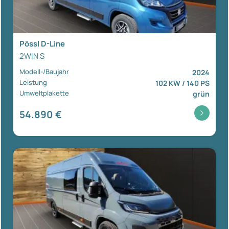
Pössl D-Line
2WIN S
Modell-/Baujahr
2024
Leistung
102 KW / 140 PS
Umweltplakette
grün
54.890 €