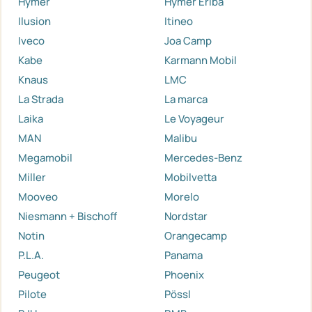
Hymer
Hymer Eriba
Ilusion
Itineo
Iveco
Joa Camp
Kabe
Karmann Mobil
Knaus
LMC
La Strada
La marca
Laika
Le Voyageur
MAN
Malibu
Megamobil
Mercedes-Benz
Miller
Mobilvetta
Mooveo
Morelo
Niesmann + Bischoff
Nordstar
Notin
Orangecamp
P.L.A.
Panama
Peugeot
Phoenix
Pilote
Pössl