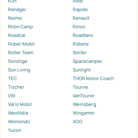
RJH
RMB
Randger
Rapido
Reimo
Renault
Rhön Camp
Rimor
Roadcar
Roadfans
Robel-Mobil
Robeta
Roller Team
Solifer
Sonstige
Spacecamper
Sun Living
Sunlight
TEC
THOR Motor Coach
Tischer
Tourne
VW
VanTourer
Vario Mobil
Weinsberg
Westfalia
Wingamm
Womondo
XGO
Yucon