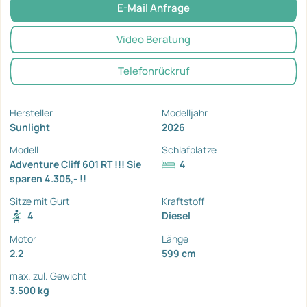
E-Mail Anfrage
Video Beratung
Telefonrückruf
Hersteller
Modelljahr
Sunlight
2026
Modell
Schlafplätze
Adventure Cliff 601 RT !!! Sie
4
sparen 4.305,- !!
Sitze mit Gurt
Kraftstoff
4
Diesel
Motor
Länge
2.2
599 cm
max. zul. Gewicht
3.500 kg