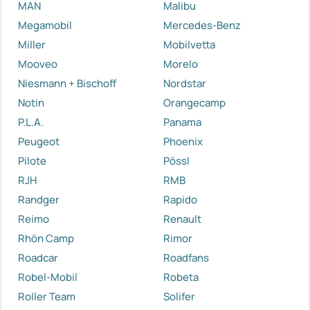
MAN
Malibu
Megamobil
Mercedes-Benz
Miller
Mobilvetta
Mooveo
Morelo
Niesmann + Bischoff
Nordstar
Notin
Orangecamp
P.L.A.
Panama
Peugeot
Phoenix
Pilote
Pössl
RJH
RMB
Randger
Rapido
Reimo
Renault
Rhön Camp
Rimor
Roadcar
Roadfans
Robel-Mobil
Robeta
Roller Team
Solifer