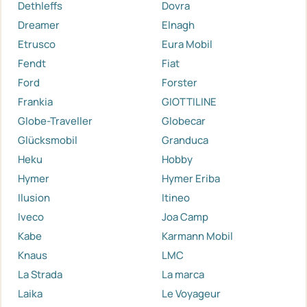
Dethleffs
Dovra
Dreamer
Elnagh
Etrusco
Eura Mobil
Fendt
Fiat
Ford
Forster
Frankia
GIOTTILINE
Globe-Traveller
Globecar
Glücksmobil
Granduca
Heku
Hobby
Hymer
Hymer Eriba
Ilusion
Itineo
Iveco
Joa Camp
Kabe
Karmann Mobil
Knaus
LMC
La Strada
La marca
Laika
Le Voyageur