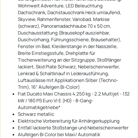
Wohnwelt Adventure, LED Beleuchtung
Dachschrank, Dachstauschrank Heck umlaufend,
Skyview, Rahmenfenster, Variobad, Markise
(schwarz), Panoramadachhaube 70 x 50 cm,
Duschausstattung (Brausekopf ausziehbar,
Duschvorhang, Führungsschiene, Brausehalter),
Fenster im Bad, Kleiderstange in der Nasszelle,
Breite Einstiegsstufe, Drehplatte für
Tischerweiterung an der Sitzgruppe, Stoßfänger
lackiert, Skid Plate Schwarz, Nebelscheinwerfer,
Lenkrad & Schaltknauf in Lederausführung,
Luftauslässe mit Applikationen Silber (Techno-
Trim), 16" Alufelgen Bi-Color)
Fiat Ducato Maxi Chassis 4.250 kg - 2.2 Multijet - 132
kW / 180 PS Euro VI E (HD) - 8-Gang-
Automatikgetriebe*
Schwarz metallic
Elektrische Vorbereitung für Anhängerkupplung
Entfall lackierte Stoßstange und Nebelscheinwerfer
Alufelgen Bi Color bei Maxi/ Automatik