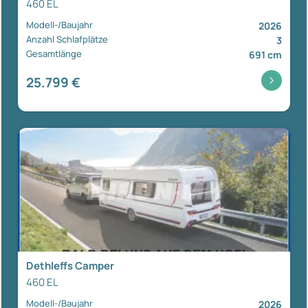
460 EL
Modell-/Baujahr
2026
Anzahl Schlafplätze
3
Gesamtlänge
691 cm
25.799 €
Dethleffs Camper
460 EL
Modell-/Baujahr
2026