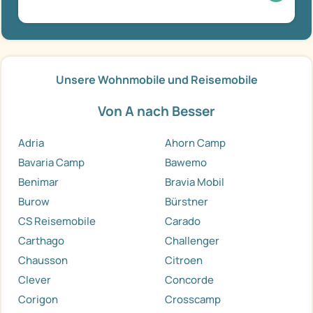
Unsere Wohnmobile und Reisemobile
Von A nach Besser
Adria
Ahorn Camp
Bavaria Camp
Bawemo
Benimar
Bravia Mobil
Burow
Bürstner
CS Reisemobile
Carado
Carthago
Challenger
Chausson
Citroen
Clever
Concorde
Corigon
Crosscamp