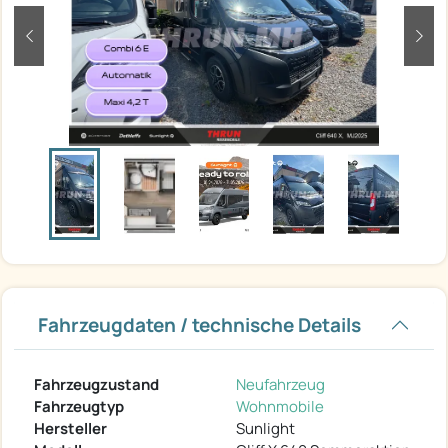
zurück
weit
Fahrzeugdaten / technische Details
Fahrzeugzustand
Neufahrzeug
Fahrzeugtyp
Wohnmobile
Hersteller
Sunlight