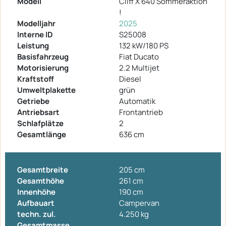
Modell
Cliff X 640 Sommeraktion
!
Modelljahr
2025
Interne ID
S25008
Leistung
132 kW/180 PS
Basisfahrzeug
Fiat Ducato
Motorisierung
2.2 Multijet
Kraftstoff
Diesel
Umweltplakette
grün
Getriebe
Automatik
Antriebsart
Frontantrieb
Schlafplätze
2
Gesamtlänge
636 cm
Gesamtbreite
205 cm
Gesamthöhe
261 cm
Innenhöhe
190 cm
Aufbauart
Campervan
techn. zul.
4.250 kg
Gesamtmasse