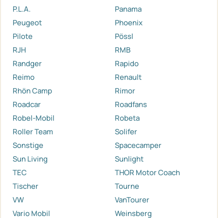
P.L.A.
Panama
Peugeot
Phoenix
Pilote
Pössl
RJH
RMB
Randger
Rapido
Reimo
Renault
Rhön Camp
Rimor
Roadcar
Roadfans
Robel-Mobil
Robeta
Roller Team
Solifer
Sonstige
Spacecamper
Sun Living
Sunlight
TEC
THOR Motor Coach
Tischer
Tourne
VW
VanTourer
Vario Mobil
Weinsberg