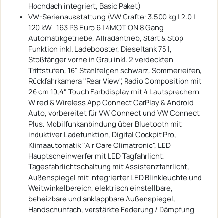
Hochdach integriert, Basic Paket)
VW-Serienausstattung (VW Crafter 3.500 kg | 2.0 |
120 kW | 163 PS Euro 6 | 4MOTION 8 Gang
Automatikgetriebe, Allradantrieb, Start & Stop
Funktion inkl. Ladebooster, Dieseltank 75 l,
Stoßfänger vorne in Grau inkl. 2 verdeckten
Trittstufen, 16" Stahlfelgen schwarz, Sommerreifen,
Rückfahrkamera "Rear View", Radio Composition mit
26 cm 10,4" Touch Farbdisplay mit 4 Lautsprechern,
Wired & Wireless App Connect CarPlay & Android
Auto, vorbereitet für VW Connect und VW Connect
Plus, Mobilfunkanbindung über Bluetooth mit
induktiver Ladefunktion, Digital Cockpit Pro,
Klimaautomatik "Air Care Climatronic", LED
Hauptscheinwerfer mit LED Tagfahrlicht,
Tagesfahrlichtschaltung mit Assistenzfahrlicht,
Außenspiegel mit integrierter LED Blinkleuchte und
Weitwinkelbereich, elektrisch einstellbare,
beheizbare und anklappbare Außenspiegel,
Handschuhfach, verstärkte Federung / Dämpfung