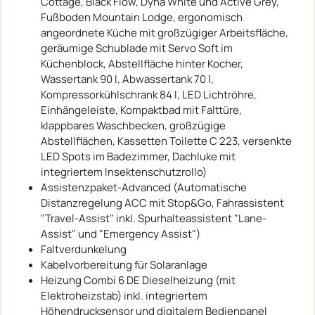
Cottage, Black Flow, Dyna White und Active Grey,
Fußboden Mountain Lodge, ergonomisch
angeordnete Küche mit großzügiger Arbeitsfläche,
geräumige Schublade mit Servo Soft im
Küchenblock, Abstellfläche hinter Kocher,
Wassertank 90 l, Abwassertank 70 l,
Kompressorkühlschrank 84 l, LED Lichtröhre,
Einhängeleiste, Kompaktbad mit Falttüre,
klappbares Waschbecken, großzügige
Abstellflächen, Kassetten Toilette C 223, versenkte
LED Spots im Badezimmer, Dachluke mit
integriertem Insektenschutzrollo)
Assistenzpaket-Advanced (Automatische
Distanzregelung ACC mit Stop&Go, Fahrassistent
"Travel-Assist" inkl. Spurhalteassistent "Lane-
Assist" und "Emergency Assist")
Faltverdunkelung
Kabelvorbereitung für Solaranlage
Heizung Combi 6 DE Dieselheizung (mit
Elektroheizstab) inkl. integriertem
Höhendrucksensor und digitalem Bedienpanel