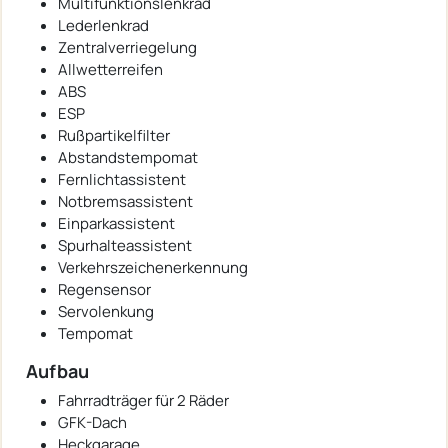
Multifunktionslenkrad
Lederlenkrad
Zentralverriegelung
Allwetterreifen
ABS
ESP
Rußpartikelfilter
Abstandstempomat
Fernlichtassistent
Notbremsassistent
Einparkassistent
Spurhalteassistent
Verkehrszeichenerkennung
Regensensor
Servolenkung
Tempomat
Aufbau
Fahrradträger für 2 Räder
GFK-Dach
Heckgarage