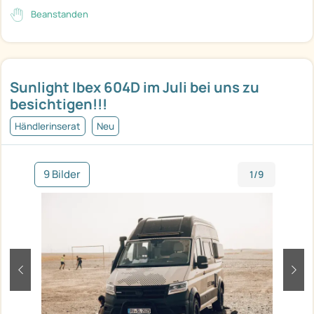
Beanstanden
Sunlight Ibex 604D im Juli bei uns zu
besichtigen!!!
Händlerinserat
Neu
9 Bilder
1/9
zurück
weit