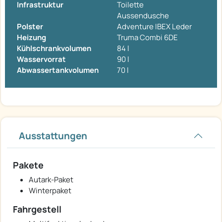
Infrastruktur
Toilette
Aussendusche
Polster
Adventure IBEX Leder
Heizung
Truma Combi 6DE
Kühlschrankvolumen
84 l
Wasservorrat
90 l
Abwassertankvolumen
70 l
Ausstattungen
Pakete
Autark-Paket
Winterpaket
Fahrgestell