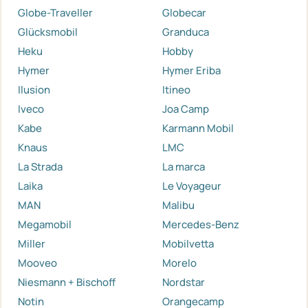
Globe-Traveller
Globecar
Glücksmobil
Granduca
Heku
Hobby
Hymer
Hymer Eriba
Ilusion
Itineo
Iveco
Joa Camp
Kabe
Karmann Mobil
Knaus
LMC
La Strada
La marca
Laika
Le Voyageur
MAN
Malibu
Megamobil
Mercedes-Benz
Miller
Mobilvetta
Mooveo
Morelo
Niesmann + Bischoff
Nordstar
Notin
Orangecamp