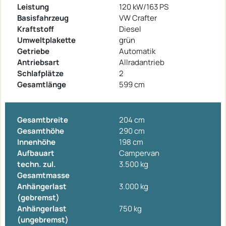
Leistung
120 kW/163 PS
Basisfahrzeug
VW Crafter
Kraftstoff
Diesel
Umweltplakette
grün
Getriebe
Automatik
Antriebsart
Allradantrieb
Schlafplätze
2
Gesamtlänge
599 cm
Gesamtbreite
204 cm
Gesamthöhe
290 cm
Innenhöhe
198 cm
Aufbauart
Campervan
techn. zul.
3.500 kg
Gesamtmasse
Anhängerlast
3.000 kg
(gebremst)
Anhängerlast
750 kg
(ungebremst)