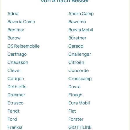
Von A nach Besser
Adria
Ahorn Camp
Bavaria Camp
Bawemo
Benimar
Bravia Mobil
Burow
Bürstner
CS Reisemobile
Carado
Carthago
Challenger
Chausson
Citroen
Clever
Concorde
Corigon
Crosscamp
Dethleffs
Dovra
Dreamer
Elnagh
Etrusco
Eura Mobil
Fendt
Fiat
Ford
Forster
Frankia
GIOTTILINE