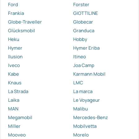
Ford
Forster
Frankia
GIOTTILINE
Globe-Traveller
Globecar
Glücksmobil
Granduca
Heku
Hobby
Hymer
Hymer Eriba
Ilusion
Itineo
Iveco
Joa Camp
Kabe
Karmann Mobil
Knaus
LMC
La Strada
La marca
Laika
Le Voyageur
MAN
Malibu
Megamobil
Mercedes-Benz
Miller
Mobilvetta
Mooveo
Morelo