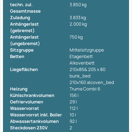
techn. zul.
3.850 kg
Gesamtmasse
Zuladung
3.833 kg
Anhängerlast
2.000 kg
(gebremst)
Anhängerlast
750 kg
(ungebremst)
Sitzgruppe
Mittelsitzgruppe
Betten
Etagenbett
Alkovenbett
Liegeflächen
210x85& 205 x 80
bunk_bed
210x160 alcoven_bed
Heizung
Truma Combi 6
Kühlschrankvolumen
156 l
Gefriervolumen
29 l
Wasservorrat
112 l
Wasservorrat inkl. Boiler
10 l
Abwassertankvolumen
92 l
Steckdosen 230V
2