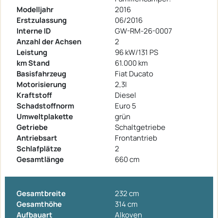
Modelljahr
2016
Erstzulassung
06/2016
Interne ID
GW-RM-26-0007
Anzahl der Achsen
2
Leistung
96 kW/131 PS
km Stand
61.000 km
Basisfahrzeug
Fiat Ducato
Motorisierung
2,3l
Kraftstoff
Diesel
Schadstoffnorm
Euro 5
Umweltplakette
grün
Getriebe
Schaltgetriebe
Antriebsart
Frontantrieb
Schlafplätze
2
Gesamtlänge
660 cm
Gesamtbreite
232 cm
Gesamthöhe
314 cm
Aufbauart
Alkoven