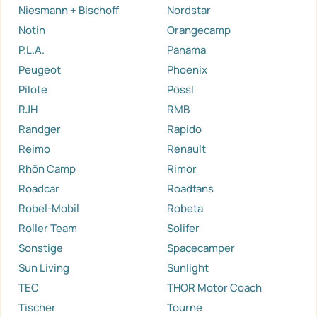
Niesmann + Bischoff
Nordstar
Notin
Orangecamp
P.L.A.
Panama
Peugeot
Phoenix
Pilote
Pössl
RJH
RMB
Randger
Rapido
Reimo
Renault
Rhön Camp
Rimor
Roadcar
Roadfans
Robel-Mobil
Robeta
Roller Team
Solifer
Sonstige
Spacecamper
Sun Living
Sunlight
TEC
THOR Motor Coach
Tischer
Tourne