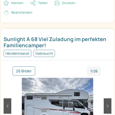
Merken
Teilen
Drucken
Beanstanden
Sunlight A 68 Viel Zuladung im perfekten
Familiencamper!
Händlerinserat
Gebraucht
26 Bilder
1/26
zurück
weit