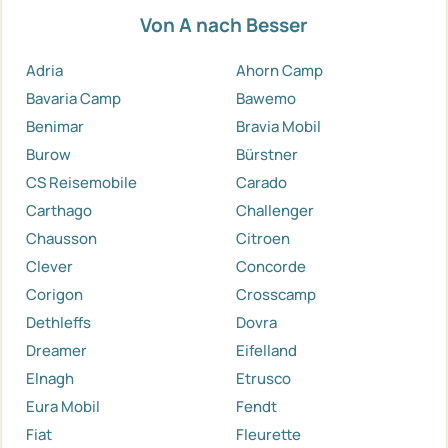
Von A nach Besser
Adria
Ahorn Camp
Bavaria Camp
Bawemo
Benimar
Bravia Mobil
Burow
Bürstner
CS Reisemobile
Carado
Carthago
Challenger
Chausson
Citroen
Clever
Concorde
Corigon
Crosscamp
Dethleffs
Dovra
Dreamer
Eifelland
Elnagh
Etrusco
Eura Mobil
Fendt
Fiat
Fleurette