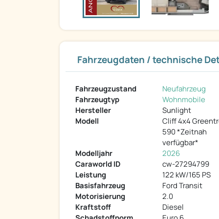
Fahrzeugdaten / technische Det
Fahrzeugzustand
Neufahrzeug
Fahrzeugtyp
Wohnmobile
Hersteller
Sunlight
Modell
Cliff 4x4 Greent
590 *Zeitnah
verfügbar*
Modelljahr
2026
Caraworld ID
cw-27294799
Leistung
122 kW/165 PS
Basisfahrzeug
Ford Transit
Motorisierung
2.0
Kraftstoff
Diesel
Schadstoffnorm
Euro 6