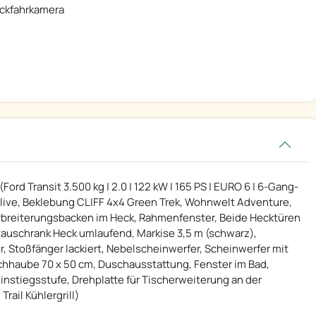
ckfahrkamera
ord Transit 3.500 kg | 2.0 | 122 kW | 165 PS | EURO 6 | 6-Gang-
 Olive, Beklebung CLIFF 4x4 Green Trek, Wohnwelt Adventure,
erbreiterungsbacken im Heck, Rahmenfenster, Beide Hecktüren
hstauschrank Heck umlaufend, Markise 3,5 m (schwarz),
er, Stoßfänger lackiert, Nebelscheinwerfer, Scheinwerfer mit
hhaube 70 x 50 cm, Duschausstattung, Fenster im Bad,
Einstiegsstufe, Drehplatte für Tischerweiterung an der
Trail Kühlergrill)