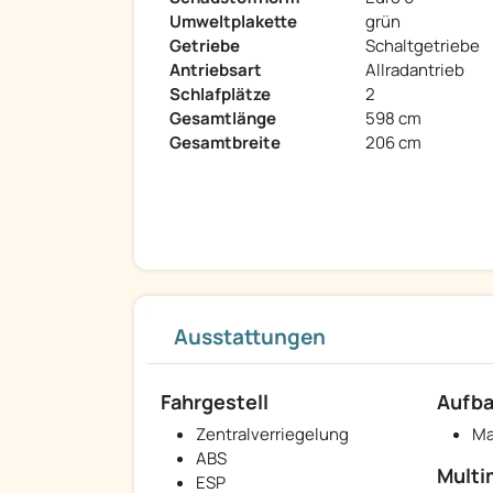
Umweltplakette
grün
Getriebe
Schaltgetriebe
Antriebsart
Allradantrieb
Schlafplätze
2
Gesamtlänge
598 cm
Gesamtbreite
206 cm
Ausstattungen
Fahrgestell
Aufb
Zentralverriegelung
Ma
ABS
Multi
ESP