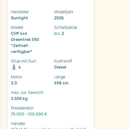
Hersteller
Modelljahr
Sunlight
2026
Modell
Schlafplätze
Cliff 4x4
2
Greentrek 590
ter
*Zeitnah
verfügbar*
Sitze mit Gurt
Kraftstoff
4
Diesel
Motor
Länge
2.0
598 cm
max. zul. Gewicht
3.500 kg
Preisbereich
75.000 - 100.000 €
Händler