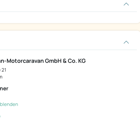
n-Motorcaravan GmbH & Co. KG
 21
m
ner
inblenden
e