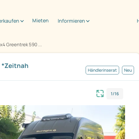
Mieten
erkaufen
Informieren
4x4 Greentrek 590 ...
0 *Zeitnah
Händlerinserat
Neu
1/16