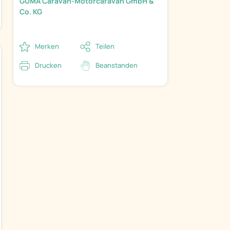
GÜMA Caravan-Motorcaravan GmbH &
Co. KG
Merken
Teilen
Drucken
Beanstanden