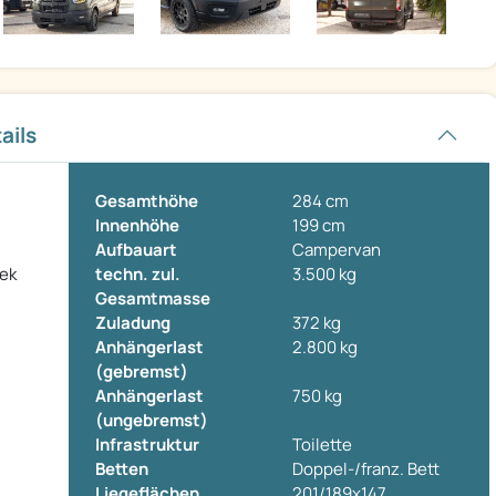
ails
Gesamthöhe
284 cm
Innenhöhe
199 cm
Aufbauart
Campervan
rek
techn. zul.
3.500 kg
Gesamtmasse
Zuladung
372 kg
Anhängerlast
2.800 kg
(gebremst)
Anhängerlast
750 kg
(ungebremst)
Infrastruktur
Toilette
Betten
Doppel-/franz. Bett
Liegeflächen
201/189x147