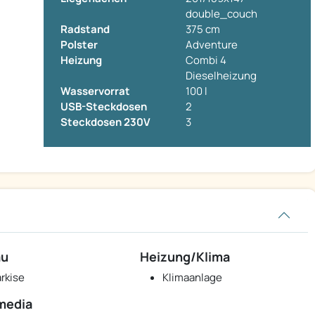
double_couch
Radstand
375 cm
Polster
Adventure
Heizung
Combi 4
Dieselheizung
Wasservorrat
100 l
USB-Steckdosen
2
Steckdosen 230V
3
au
Heizung/Klima
rkise
Klimaanlage
media