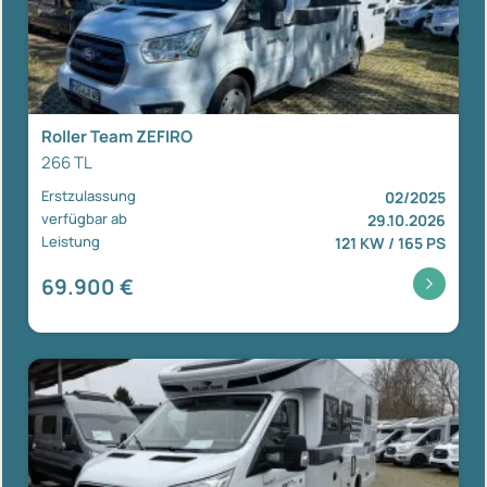
Roller Team ZEFIRO
266 TL
Erstzulassung
02/2025
verfügbar ab
29.10.2026
Leistung
121 KW / 165 PS
69.900 €