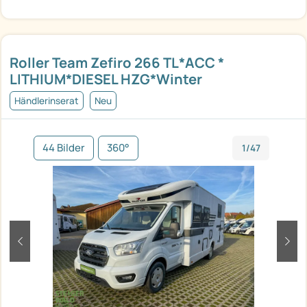
Roller Team Zefiro 266 TL*ACC *
LITHIUM*DIESEL HZG*Winter
Händlerinserat
Neu
44 Bilder
360°
1/47
zurück
weit