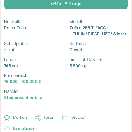
E-Mail Anfrage
Hersteller
Modell
Roller Team
Zefiro 266 TL*ACC *
LITHIUM*DIESEL HZG*Winter
Schlafplätze
Kraftstoff
4
Diesel
Länge
max. zul. Gewicht
745 cm
3.500 kg
Preisbereich
75.000 - 100.000 €
Händler
Steigerwaldmobile
Merken
Teilen
Drucken
Beanstanden