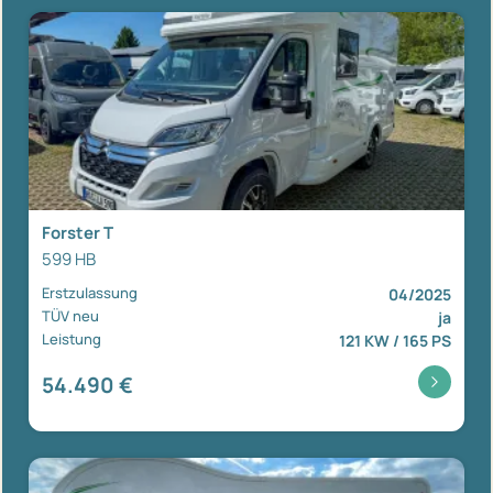
Forster T
599 HB
Erstzulassung
04/2025
TÜV neu
ja
Leistung
121 KW / 165 PS
54.490 €