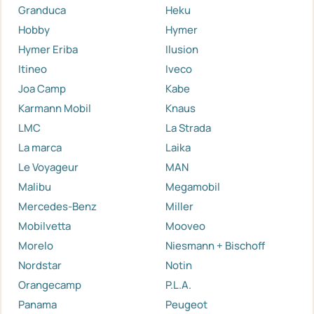
Granduca
Heku
Hobby
Hymer
Hymer Eriba
Ilusion
Itineo
Iveco
Joa Camp
Kabe
Karmann Mobil
Knaus
LMC
La Strada
La marca
Laika
Le Voyageur
MAN
Malibu
Megamobil
Mercedes-Benz
Miller
Mobilvetta
Mooveo
Morelo
Niesmann + Bischoff
Nordstar
Notin
Orangecamp
P.L.A.
Panama
Peugeot