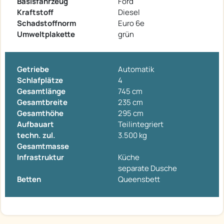
Basisfahrzeug
Ford
Kraftstoff
Diesel
Schadstoffnorm
Euro 6e
Umweltplakette
grün
Getriebe
Automatik
Schlafplätze
4
Gesamtlänge
745 cm
Gesamtbreite
235 cm
Gesamthöhe
295 cm
Aufbauart
Teilintegriert
techn. zul.
3.500 kg
Gesamtmasse
Infrastruktur
Küche
separate Dusche
Betten
Queensbett