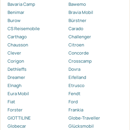
Bavaria Camp
Bawemo
Benimar
Bravia Mobil
Burow
Bürstner
CS Reisemobile
Carado
Carthago
Challenger
Chausson
Citroen
Clever
Concorde
Corigon
Crosscamp
Dethleffs
Dovra
Dreamer
Eifelland
Elnagh
Etrusco
Eura Mobil
Fendt
Fiat
Ford
Forster
Frankia
GIOTTILINE
Globe-Traveller
Globecar
Glücksmobil