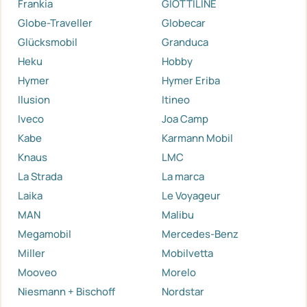
Frankia
GIOTTILINE
Globe-Traveller
Globecar
Glücksmobil
Granduca
Heku
Hobby
Hymer
Hymer Eriba
Ilusion
Itineo
Iveco
Joa Camp
Kabe
Karmann Mobil
Knaus
LMC
La Strada
La marca
Laika
Le Voyageur
MAN
Malibu
Megamobil
Mercedes-Benz
Miller
Mobilvetta
Mooveo
Morelo
Niesmann + Bischoff
Nordstar