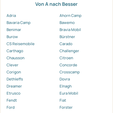
Von A nach Besser
Adria
Ahorn Camp
Bavaria Camp
Bawemo
Benimar
Bravia Mobil
Burow
Bürstner
CS Reisemobile
Carado
Carthago
Challenger
Chausson
Citroen
Clever
Concorde
Corigon
Crosscamp
Dethleffs
Dovra
Dreamer
Elnagh
Etrusco
Eura Mobil
Fendt
Fiat
Ford
Forster