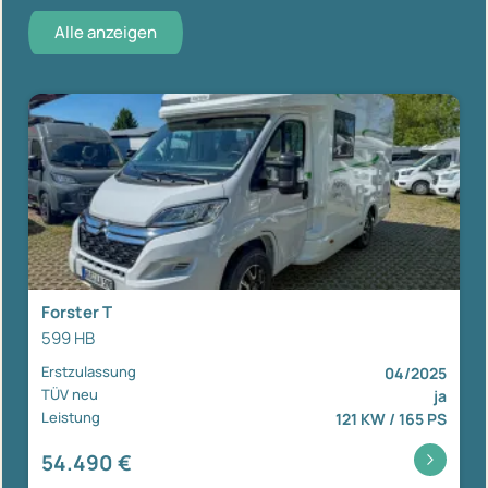
Alle anzeigen
Forster T
599 HB
Erstzulassung
04/2025
TÜV neu
ja
Leistung
121 KW / 165 PS
54.490 €