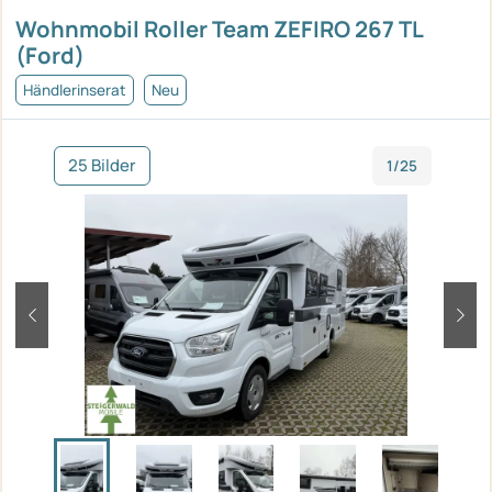
Wohnmobil Roller Team ZEFIRO 267 TL
(Ford)
Händlerinserat
Neu
25 Bilder
1/25
zurück
weit