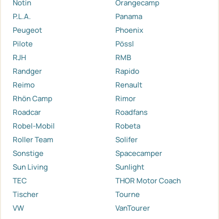
Notin
Orangecamp
P.L.A.
Panama
Peugeot
Phoenix
Pilote
Pössl
RJH
RMB
Randger
Rapido
Reimo
Renault
Rhön Camp
Rimor
Roadcar
Roadfans
Robel-Mobil
Robeta
Roller Team
Solifer
Sonstige
Spacecamper
Sun Living
Sunlight
TEC
THOR Motor Coach
Tischer
Tourne
VW
VanTourer