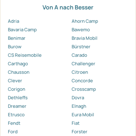
Von A nach Besser
Adria
Ahorn Camp
Bavaria Camp
Bawemo
Benimar
Bravia Mobil
Burow
Bürstner
CS Reisemobile
Carado
Carthago
Challenger
Chausson
Citroen
Clever
Concorde
Corigon
Crosscamp
Dethleffs
Dovra
Dreamer
Elnagh
Etrusco
Eura Mobil
Fendt
Fiat
Ford
Forster