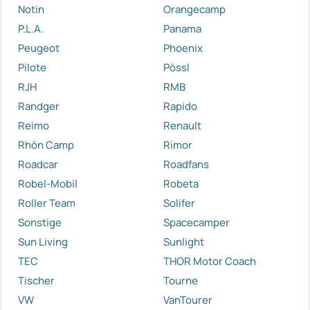
Notin
Orangecamp
P.L.A.
Panama
Peugeot
Phoenix
Pilote
Pössl
RJH
RMB
Randger
Rapido
Reimo
Renault
Rhön Camp
Rimor
Roadcar
Roadfans
Robel-Mobil
Robeta
Roller Team
Solifer
Sonstige
Spacecamper
Sun Living
Sunlight
TEC
THOR Motor Coach
Tischer
Tourne
VW
VanTourer