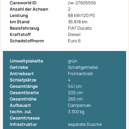
Caraworld ID
cw-27605556
Anzahl der Achsen
2
Leistung
88 kW/120 PS
km Stand
36.818 km
Basisfahrzeug
FIAT Ducato
Kraftstoff
Diesel
Schadstoffnorm
Euro 6
Umweltplakette
grün
Getriebe
Schaltgetriebe
Antriebsart
Frontantrieb
Schlafplätze
4
Gesamtlänge
541 cm
Gesamtbreite
205 cm
Gesamthöhe
265 cm
Aufbauart
Campervan
techn. zul.
3.300 kg
Gesamtmasse
Infrastruktur
separate Dusche