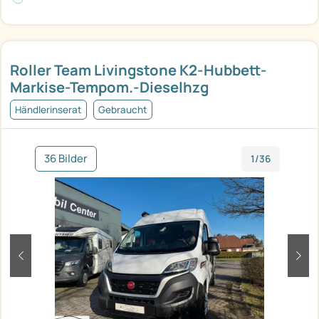
Roller Team Livingstone K2-Hubbett-
Markise-Tempom.-Dieselhzg
Händlerinserat
Gebraucht
36 Bilder
1/36
zurück
weit