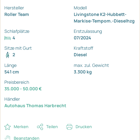
Hersteller
Modell
Roller Team
Livingstone K2-Hubbett-
Markise-Tempom.-Dieselhzg
Schlafplätze
Erstzulassung
4
07/2024
Sitze mit Gurt
Kraftstoff
2
Diesel
Länge
max. zul. Gewicht
541 cm
3.300 kg
Preisbereich
35.000 - 50.000 €
Händler
Autohaus Thomas Harbrecht
Merken
Teilen
Drucken
Beanstanden