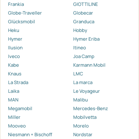
Frankia
GIOTTILINE
Globe-Traveller
Globecar
Glücksmobil
Granduca
Heku
Hobby
Hymer
Hymer Eriba
Ilusion
Itineo
Iveco
Joa Camp
Kabe
Karmann Mobil
Knaus
LMC
La Strada
La marca
Laika
Le Voyageur
MAN
Malibu
Megamobil
Mercedes-Benz
Miller
Mobilvetta
Mooveo
Morelo
Niesmann + Bischoff
Nordstar