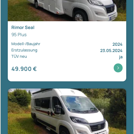
Rimor Seal
95 Plus
Modell-/Baujahr
2024
Erstzulassung
23.05.2024
TÜV neu
ja
49.900 €