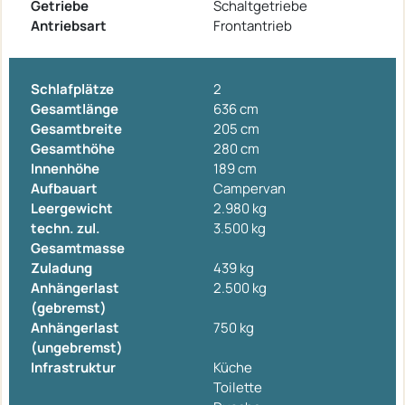
Getriebe
Schaltgetriebe
Antriebsart
Frontantrieb
Schlafplätze
2
Gesamtlänge
636 cm
Gesamtbreite
205 cm
Gesamthöhe
280 cm
Innenhöhe
189 cm
Aufbauart
Campervan
Leergewicht
2.980 kg
techn. zul.
3.500 kg
Gesamtmasse
Zuladung
439 kg
Anhängerlast
2.500 kg
(gebremst)
Anhängerlast
750 kg
(ungebremst)
Infrastruktur
Küche
Toilette