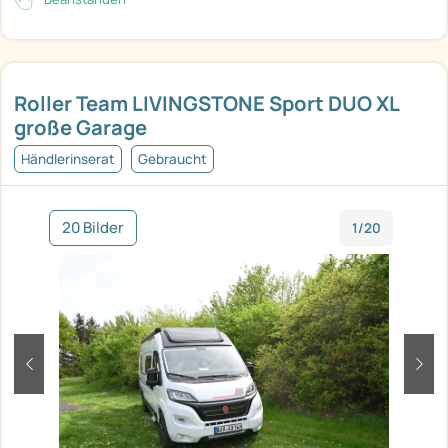
Roller Team LIVINGSTONE Sport DUO XL
große Garage
Händlerinserat
Gebraucht
20 Bilder
1/20
zurück
weit