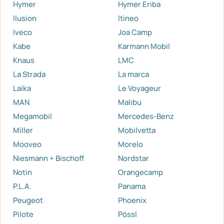
Hymer
Hymer Eriba
Ilusion
Itineo
Iveco
Joa Camp
Kabe
Karmann Mobil
Knaus
LMC
La Strada
La marca
Laika
Le Voyageur
MAN
Malibu
Megamobil
Mercedes-Benz
Miller
Mobilvetta
Mooveo
Morelo
Niesmann + Bischoff
Nordstar
Notin
Orangecamp
P.L.A.
Panama
Peugeot
Phoenix
Pilote
Pössl