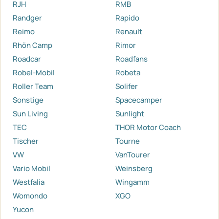
RJH
RMB
Randger
Rapido
Reimo
Renault
Rhön Camp
Rimor
Roadcar
Roadfans
Robel-Mobil
Robeta
Roller Team
Solifer
Sonstige
Spacecamper
Sun Living
Sunlight
TEC
THOR Motor Coach
Tischer
Tourne
VW
VanTourer
Vario Mobil
Weinsberg
Westfalia
Wingamm
Womondo
XGO
Yucon