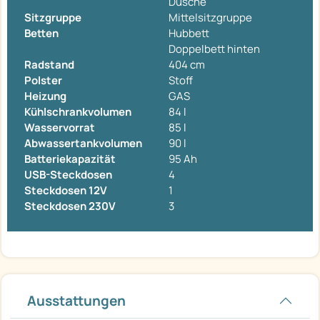
Dusche
Sitzgruppe
Mittelsitzgruppe
Betten
Hubbett
Doppelbett hinten
Radstand
404 cm
Polster
Stoff
Heizung
GAS
Kühlschrankvolumen
84 l
Wasservorrat
85 l
Abwassertankvolumen
90 l
Batteriekapazität
95 Ah
USB-Steckdosen
4
Steckdosen 12V
1
Steckdosen 230V
3
Ausstattungen