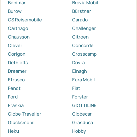
Benimar
Bravia Mobil
Burow
Bürstner
CS Reisemobile
Carado
Carthago
Challenger
Chausson
Citroen
Clever
Concorde
Corigon
Crosscamp
Dethleffs
Dovra
Dreamer
Elnagh
Etrusco
Eura Mobil
Fendt
Fiat
Ford
Forster
Frankia
GIOTTILINE
Globe-Traveller
Globecar
Glücksmobil
Granduca
Heku
Hobby