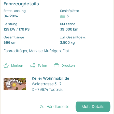
Fahrzeugdetails
Erstzulassung
Schlafplätze
04/2024
3
Leistung
KM-Stand
125 kW / 170 PS
39.000 km
Gesamtlänge
zul. Gesamtgew.
696 cm
3.500 kg
Fahrradträger, Markise
Alufelgen, Fiat
Merken
Teilen
Drucken
Keller Wohnmobil.de
Waldstrasse 3 - 7
D - 79674 Todtnau
Zur Händlerseite
Mehr Details