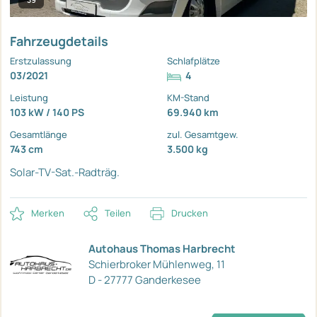
Fahrzeugdetails
Erstzulassung
Schlafplätze
03/2021
4
Leistung
KM-Stand
103 kW / 140 PS
69.940 km
Gesamtlänge
zul. Gesamtgew.
743 cm
3.500 kg
Solar-TV-Sat.-Radträg.
Merken
Teilen
Drucken
Autohaus Thomas Harbrecht
Schierbroker Mühlenweg, 11
D - 27777 Ganderkesee