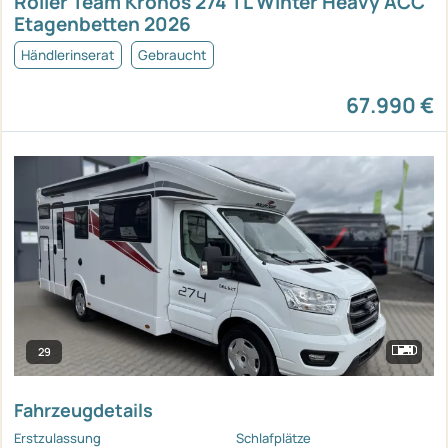
Roller Team Kronos 274 TL Winter Heavy ACC
Etagenbetten 2026
Händlerinserat
Gebraucht
67.990 €
29
Fahrzeugdetails
Erstzulassung
Schlafplätze