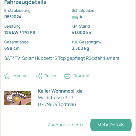
Fahrzeugdetails
Erstzulassung
Schlafplätze
05/2024
4
Leistung
KM-Stand
125 kW / 170 PS
41.000 km
Gesamtlänge
zul. Gesamtgew.
699 cm
3.500 kg
SAT*TV*Solar*Hubbett*5
Top gepflegt
Rückfahrkamera
Merken
Teilen
Drucken
Keller Wohnmobil.de
Waldstrasse 3 - 7
D - 79674 Todtnau
Zur Händlerseite
Mehr Details