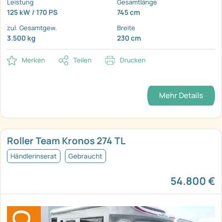
Leistung
Gesamtlänge
125 kW / 170 PS
745 cm
zul. Gesamtgew.
Breite
3.500 kg
230 cm
Merken
Teilen
Drucken
Mehr Details
Roller Team Kronos 274 TL
Händlerinserat
Gebraucht
54.800 €