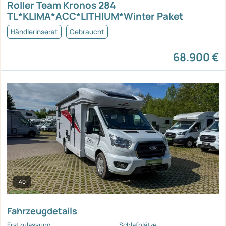
Roller Team Kronos 284
TL*KLIMA*ACC*LITHIUM*Winter Paket
Händlerinserat
Gebraucht
68.900 €
40
Fahrzeugdetails
Erstzulassung
Schlafplätze