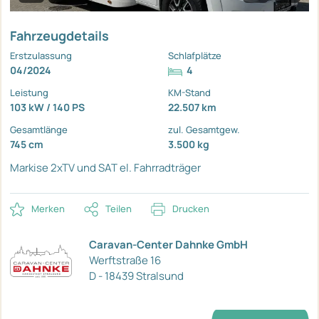
Fahrzeugdetails
Erstzulassung
Schlafplätze
04/2024
4
Leistung
KM-Stand
103 kW / 140 PS
22.507 km
Gesamtlänge
zul. Gesamtgew.
745 cm
3.500 kg
Markise
2xTV und SAT
el. Fahrradträger
Merken
Teilen
Drucken
Caravan-Center Dahnke GmbH
Werftstraße 16
D - 18439 Stralsund