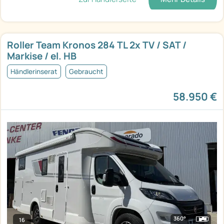
Roller Team Kronos 284 TL 2x TV / SAT /
Markise / el. HB
Händlerinserat
Gebraucht
58.950 €
360°
16