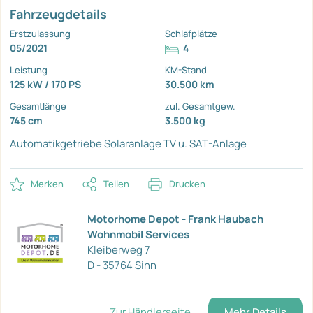
Fahrzeugdetails
Erstzulassung
Schlafplätze
05/2021
4
Leistung
KM-Stand
125 kW / 170 PS
30.500 km
Gesamtlänge
zul. Gesamtgew.
745 cm
3.500 kg
Automatikgetriebe
Solaranlage
TV u. SAT-Anlage
Merken
Teilen
Drucken
Motorhome Depot - Frank Haubach
Wohnmobil Services
Kleiberweg 7
D - 35764 Sinn
Zur Händlerseite
Mehr Details