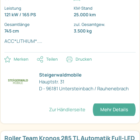
Leistung
KM-Stand
121 kW / 165 PS
25.000 km
Gesamtlänge
zul. Gesamtgew.
745 cm
3.500 kg
ACC*LITHIUM*....
Merken
Teilen
Drucken
Steigerwaldmobile
Hauptstr. 31
D - 96181 Untersteinbach / Rauhenebrach
Zur Händlerseite
Mehr Details
Roller Team Kronos 285 TL Automatik Full-LED