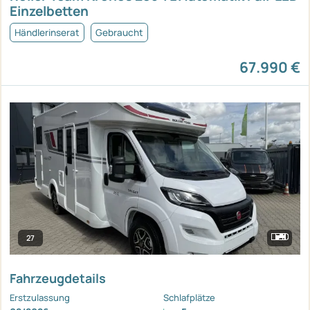
Einzelbetten
Händlerinserat
Gebraucht
67.990 €
27
Fahrzeugdetails
Erstzulassung
Schlafplätze