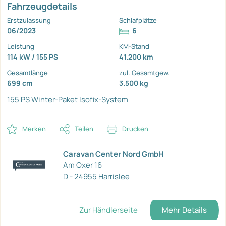
Fahrzeugdetails
Erstzulassung
Schlafplätze
06/2023
6
Leistung
KM-Stand
114 kW / 155 PS
41.200 km
Gesamtlänge
zul. Gesamtgew.
699 cm
3.500 kg
155 PS
Winter-Paket
Isofix-System
Merken
Teilen
Drucken
Caravan Center Nord GmbH
Am Oxer 16
D - 24955 Harrislee
Zur Händlerseite
Mehr Details