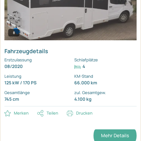
8
Fahrzeugdetails
Erstzulassung
Schlafplätze
08/2020
4
Leistung
KM-Stand
125 kW / 170 PS
66.000 km
Gesamtlänge
zul. Gesamtgew.
745 cm
4.100 kg
Merken
Teilen
Drucken
Mehr Details