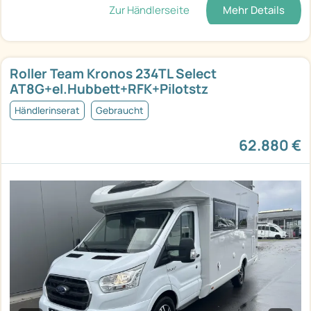
Zur Händlerseite
Mehr Details
Roller Team Kronos 234TL Select
AT8G+el.Hubbett+RFK+Pilotstz
Händlerinserat
Gebraucht
62.880 €