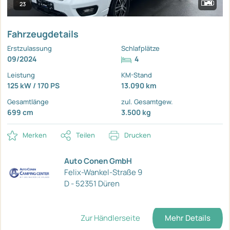
23
Fahrzeugdetails
Erstzulassung
Schlafplätze
09/2024
4
Leistung
KM-Stand
125 kW / 170 PS
13.090 km
Gesamtlänge
zul. Gesamtgew.
699 cm
3.500 kg
Merken
Teilen
Drucken
Auto Conen GmbH
Felix-Wankel-Straße 9
D - 52351 Düren
Zur Händlerseite
Mehr Details