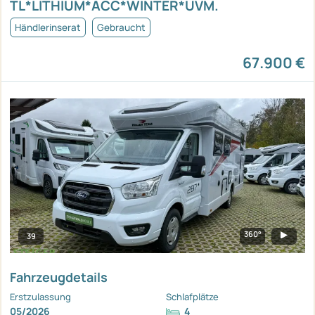
TL*LITHIUM*ACC*WINTER*UVM.
Händlerinserat
Gebraucht
67.900 €
360°
39
Fahrzeugdetails
Erstzulassung
Schlafplätze
05/2026
4