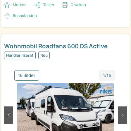
Merken
Teilen
Drucken
Beanstanden
Wohnmobil Roadfans 600 DS Active
Händlerinserat
Neu
16 Bilder
1/16
zurück
weit