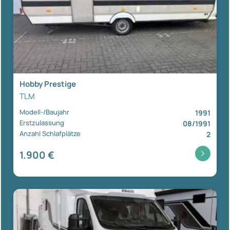
Hobby Prestige
TLM
Modell-/Baujahr
1991
Erstzulassung
08/1991
Anzahl Schlafplätze
2
1.900 €