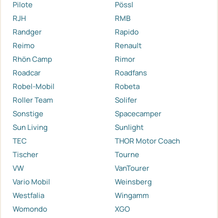
Pilote
Pössl
RJH
RMB
Randger
Rapido
Reimo
Renault
Rhön Camp
Rimor
Roadcar
Roadfans
Robel-Mobil
Robeta
Roller Team
Solifer
Sonstige
Spacecamper
Sun Living
Sunlight
TEC
THOR Motor Coach
Tischer
Tourne
VW
VanTourer
Vario Mobil
Weinsberg
Westfalia
Wingamm
Womondo
XGO