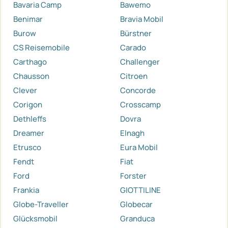
Bavaria Camp
Bawemo
Benimar
Bravia Mobil
Burow
Bürstner
CS Reisemobile
Carado
Carthago
Challenger
Chausson
Citroen
Clever
Concorde
Corigon
Crosscamp
Dethleffs
Dovra
Dreamer
Elnagh
Etrusco
Eura Mobil
Fendt
Fiat
Ford
Forster
Frankia
GIOTTILINE
Globe-Traveller
Globecar
Glücksmobil
Granduca