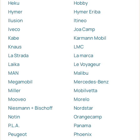
Heku
Hobby
Hymer
Hymer Eriba
Ilusion
Itineo
Iveco
Joa Camp
Kabe
Karmann Mobil
Knaus
LMC
La Strada
La marca
Laika
Le Voyageur
MAN
Malibu
Megamobil
Mercedes-Benz
Miller
Mobilvetta
Mooveo
Morelo
Niesmann + Bischoff
Nordstar
Notin
Orangecamp
P.L.A.
Panama
Peugeot
Phoenix