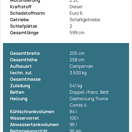
Motorisierung
2.2L
Kraftstoff
Diesel
Schadstoffnorm
Euro 6
Getriebe
Schaltgetriebe
Schlafplätze
2
Gesamtlänge
599 cm
Gesamtbreite
205 cm
Gesamthöhe
258 cm
Aufbauart
Campervan
techn. zul.
3.500 kg
Gesamtmasse
Zuladung
541 kg
Betten
Doppel-/franz. Bett
Heizung
Gasheizung Truma
Combi 4
Kühlschrankvolumen
84 l
Wasservorrat
100 l
Abwassertankvolumen
95 l
Batteriekapazität
95 Ah