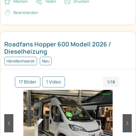
Merken
Teilen
Drucken
Beanstanden
Roadfans Hopper 600 Modell 2026 /
Dieselheizung
Händlerinserat
Neu
17 Bilder
1 Video
1/18
zurück
weit