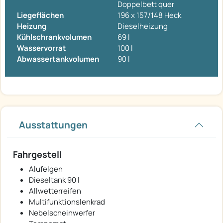
Doppelbett quer
Liegeflächen
196 x 157/148 Heck
Heizung
Dieselheizung
Kühlschrankvolumen
69 l
Wasservorrat
100 l
Abwassertankvolumen
90 l
Ausstattungen
Fahrgestell
Alufelgen
Dieseltank 90 l
Allwetterreifen
Multifunktionslenkrad
Nebelscheinwerfer