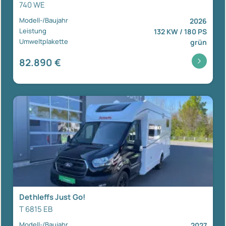
740 WE
Modell-/Baujahr
2026
Leistung
132 KW / 180 PS
Umweltplakette
grün
82.890 €
Dethleffs Just Go!
T 6815 EB
Modell-/Baujahr
2027