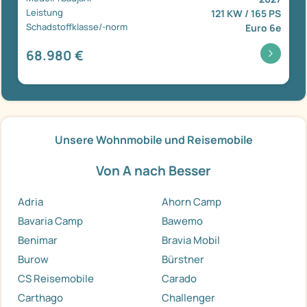
Leistung
121 KW / 165 PS
Schadstoffklasse/-norm
Euro 6e
68.980 €
Unsere Wohnmobile und Reisemobile
Von A nach Besser
Adria
Ahorn Camp
Bavaria Camp
Bawemo
Benimar
Bravia Mobil
Burow
Bürstner
CS Reisemobile
Carado
Carthago
Challenger