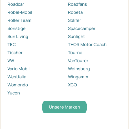
Roadcar
Roadfans
Robel-Mobil
Robeta
Roller Team
Solifer
Sonstige
Spacecamper
Sun Living
Sunlight
TEC
THOR Motor Coach
Tischer
Tourne
VW
VanTourer
Vario Mobil
Weinsberg
Westfalia
Wingamm
Womondo
XGO
Yucon
Unsere Marken