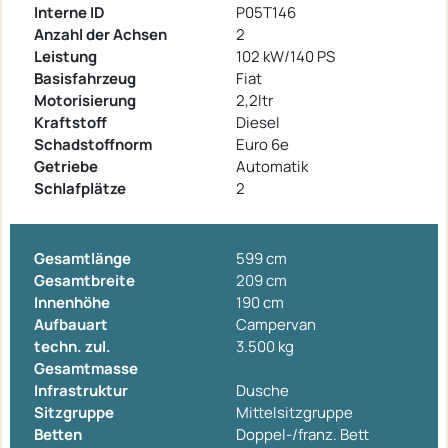
Interne ID
P05T146
Anzahl der Achsen
2
Leistung
102 kW/140 PS
Basisfahrzeug
Fiat
Motorisierung
2,2ltr
Kraftstoff
Diesel
Schadstoffnorm
Euro 6e
Getriebe
Automatik
Schlafplätze
2
Gesamtlänge
599 cm
Gesamtbreite
209 cm
Innenhöhe
190 cm
Aufbauart
Campervan
techn. zul.
3.500 kg
Gesamtmasse
Infrastruktur
Dusche
Sitzgruppe
Mittelsitzgruppe
Betten
Doppel-/franz. Bett