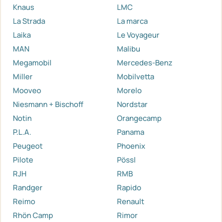
Knaus
LMC
La Strada
La marca
Laika
Le Voyageur
MAN
Malibu
Megamobil
Mercedes-Benz
Miller
Mobilvetta
Mooveo
Morelo
Niesmann + Bischoff
Nordstar
Notin
Orangecamp
P.L.A.
Panama
Peugeot
Phoenix
Pilote
Pössl
RJH
RMB
Randger
Rapido
Reimo
Renault
Rhön Camp
Rimor