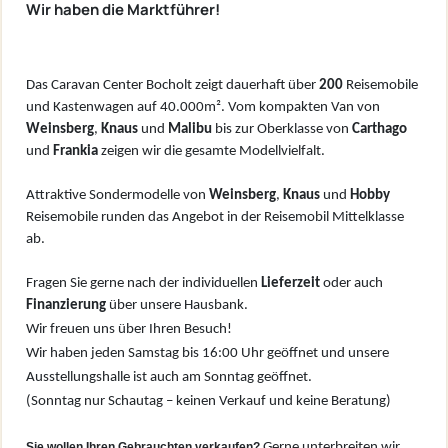
Wir haben die Marktführer!
Das Caravan Center Bocholt zeigt dauerhaft über
200
Reisemobile
und Kastenwagen auf 40.000m². Vom kompakten Van von
W
einsberg
,
Knaus
und
Malibu
bis zur Oberklasse von
Carthago
und
Frankia
zeigen wir die gesamte Modellvielfalt.
Attraktive Sondermodelle von
Weinsberg
,
Knaus
und
Hobby
Reisemobile runden das Angebot in der Reisemobil Mittelklasse
ab.
Fragen Sie gerne nach der individuellen
Lieferzeit
oder auch
Finanzierung
über unsere Hausbank.
Wir freuen uns über Ihren Besuch!
Wir haben jeden Samstag bis 16:00 Uhr geöffnet und unsere
Ausstellungshalle ist auch am Sonntag geöffnet.
(Sonntag nur Schautag – keinen Verkauf und keine Beratung)
Sie wollen Ihren Gebrauchten verkaufen?
Gerne unterbreiten wir