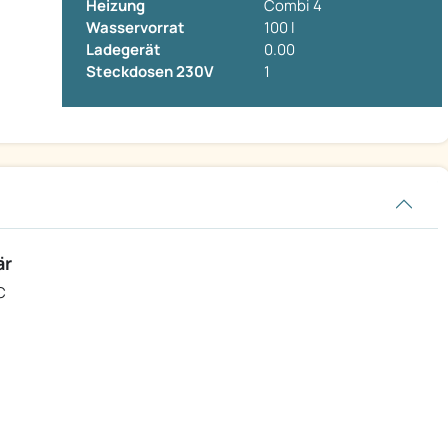
Heizung
Combi 4
Wasservorrat
100 l
Ladegerät
0.00
Steckdosen 230V
1
är
C