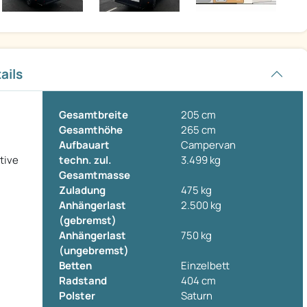
ails
Gesamtbreite
205 cm
Gesamthöhe
265 cm
Aufbauart
Campervan
tive
techn. zul.
3.499 kg
Gesamtmasse
Zuladung
475 kg
Anhängerlast
2.500 kg
(gebremst)
Anhängerlast
750 kg
(ungebremst)
Betten
Einzelbett
Radstand
404 cm
Polster
Saturn