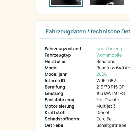
Fahrzeugdaten / technische Det
Fahrzeugzustand
Neufahrzeug
Fahrzeugtyp
Wohnmobile
Hersteller
Roadfans
Modell
Roadfans 640 Ac
Modelljahr
2026
Interne ID
W05T082
Bereifung
215/70 R15 CP
Leistung
103 kW/140 PS
Basisfahrzeug
Fiat Ducato
Motorisierung
Multijet 3
Kraftstoff
Diesel
Schadstoffnorm
Euro 6e
Getriebe
Schaltgetriebe