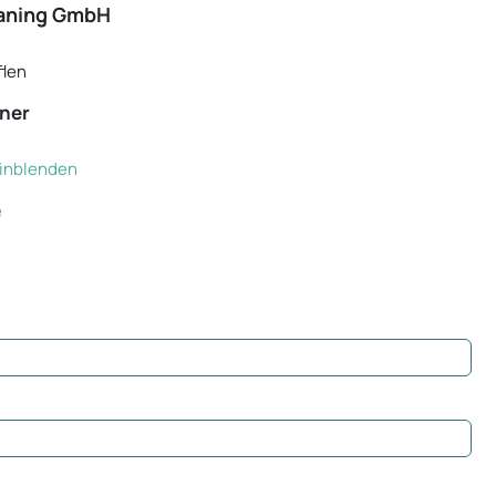
vaning GmbH
flen
ner
 einblenden
e