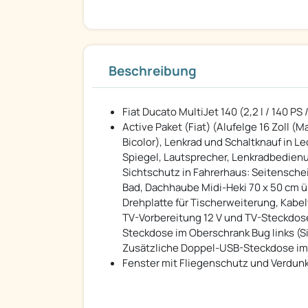
Beschreibung
Fiat Ducato MultiJet 140 (2,2 l / 140 PS 
Active Paket (Fiat) (Alufelge 16 Zoll 
Bicolor), Lenkrad und Schaltknauf in L
Spiegel, Lautsprecher, Lenkradbedienun
Sichtschutz in Fahrerhaus: Seitenschei
Bad, Dachhaube Midi-Heki 70 x 50 cm ü
Drehplatte für Tischerweiterung, Kabe
TV-Vorbereitung 12 V und TV-Steckdose
Steckdose im Oberschrank Bug links (S
Zusätzliche Doppel-USB-Steckdose im 
Fenster mit Fliegenschutz und Verdunk