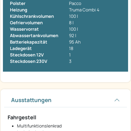
Polster
Pacco
Heizung
Truma Combi 4
Kühlschrankvolumen
100 l
Gefriervolumen
8 l
Wasservorrat
100 l
Abwassertankvolumen
92 l
Batteriekapazität
95 Ah
Ladegerät
18
Steckdosen 12V
1
Steckdosen 230V
3
Ausstattungen
Fahrgestell
Multifunktionslenkrad