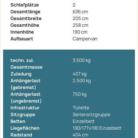
Schlafplätze
2
Gesamtlänge
636 cm
Gesamtbreite
205 cm
Gesamthöhe
258 cm
Innenhöhe
190 cm
Aufbauart
Campervan
techn. zul.
3.500 kg
Gesamtmasse
Zuladung
407 kg
Anhängerlast
2.500 kg
(gebremst)
Anhängerlast
750 kg
(ungebremst)
Infrastruktur
Toilette
Sitzgruppe
Seitensitzgruppe
Betten
Einzelbett
Liegeflächen
190/177x190 Einzelbett
Radstand
404 cm