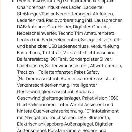
Premium Ausstattung (Klimaautomatik, Captain
Chair drehbar, Induktives Laden, Lackierte
Stoßfänger/Radlaufverbreiterungen, Alufelgen,
Lederlenkrad, Radiovorbereitung inkl. Lautsprecher,
DAB-Antenne, Cup-Holder, Digitales Cockpit,
Nebelscheinwerfer, Techno Trim Amaturenbrett,
Lenkrad mit Bedienelementen, Spiegel el. verstell-
und beheizbar, USB Ladeanschluss, Verdunkelung
Fahrerhaus, Trittstufe, Verstärkte Lichtmaschine,
Beifahrerairbag, 90l Tank, Sonderpolster Silver,
Ladebooster, Seitenwindassistent, Allwetterreifen,
Traction+, Toilettenfenster, Paket Safety
(Notbremsassistent, Aufmerksamkeitsassistent,
Verkehrsschilderkennung, Intelligenter
Geschwindigkeitsassistent, Adaptive
Geschwindigkeitsregelanlage), Paket Vision ( 360
Grad Parksensoren, Toter Winkel Assistent und
hintere Querverkehrserkennung, 10" Infotainment
mit Navigation, Touchscreen, DAB, Bluetooth,
Elektrisch anklappbare Außenspiegel, Digitaler
Außenspiegel, Rückfahrkamera, Regen- und