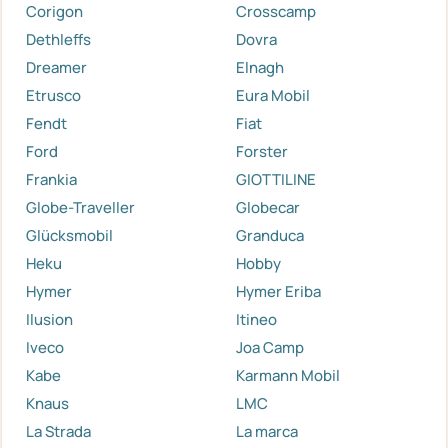
Corigon
Crosscamp
Dethleffs
Dovra
Dreamer
Elnagh
Etrusco
Eura Mobil
Fendt
Fiat
Ford
Forster
Frankia
GIOTTILINE
Globe-Traveller
Globecar
Glücksmobil
Granduca
Heku
Hobby
Hymer
Hymer Eriba
Ilusion
Itineo
Iveco
Joa Camp
Kabe
Karmann Mobil
Knaus
LMC
La Strada
La marca