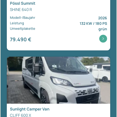
Pössl Summit
SHINE 640 R
Modell-/Baujahr
2026
Leistung
132 KW / 180 PS
Umweltplakette
grün
79.490 €
Sunlight Camper Van
CLIFF 600 X