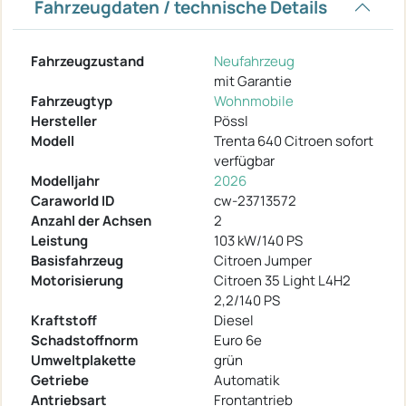
Fahrzeugdaten / technische Details
Fahrzeugzustand
Neufahrzeug
mit Garantie
Fahrzeugtyp
Wohnmobile
Hersteller
Pössl
Modell
Trenta 640 Citroen sofort
verfügbar
Modelljahr
2026
Caraworld ID
cw-23713572
Anzahl der Achsen
2
Leistung
103 kW/140 PS
Basisfahrzeug
Citroen Jumper
Motorisierung
Citroen 35 Light L4H2
2,2/140 PS
Kraftstoff
Diesel
Schadstoffnorm
Euro 6e
Umweltplakette
grün
Getriebe
Automatik
Antriebsart
Frontantrieb