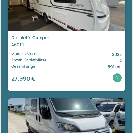
Dethleffs Camper
460 EL
Modell-/Baujahr
2025
Anzahl Schlafplätze
2
Gesamtlänge
691 cm
27.990 €