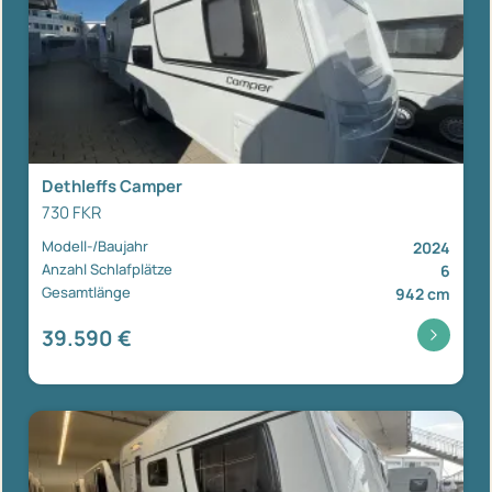
Dethleffs Camper
730 FKR
Modell-/Baujahr
2024
Anzahl Schlafplätze
6
Gesamtlänge
942 cm
39.590 €