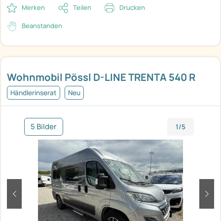
Merken
Teilen
Drucken
Beanstanden
Wohnmobil Pössl D-LINE TRENTA 540 R
Händlerinserat
Neu
5 Bilder
1/5
zurück
weit