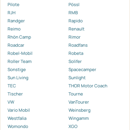
Pilote
Pössl
RJH
RMB
Randger
Rapido
Reimo
Renault
Rhön Camp
Rimor
Roadcar
Roadfans
Robel-Mobil
Robeta
Roller Team
Solifer
Sonstige
Spacecamper
Sun Living
Sunlight
TEC
THOR Motor Coach
Tischer
Tourne
VW
VanTourer
Vario Mobil
Weinsberg
Westfalia
Wingamm
Womondo
XGO