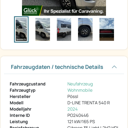
Fahrzeugdaten / technische Details
Fahrzeugzustand
Neufahrzeug
Fahrzeugtyp
Wohnmobile
Hersteller
Pössl
Modell
D-LINE TRENTA 540 R
Modelljahr
2024
Interne ID
PO240446
Leistung
121 kW/165 PS
Basisfahrzeug
Citroen 35 Light L2H2 HDI