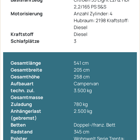
2,2/165 PS S&S
Motorisierung
Anzahl Zylinder: 4
Hubraum: 2198 Kraftstoff:
Diesel
Kraftstoff
Diesel
Schlafplätze
3
Gesamtlänge
541 cm
Gesamtbreite
205 cm
Gesamthöhe
258 cm
Aufbauart
Campervan
techn. zul.
3.500 kg
Gesamtmasse
Zuladung
780 kg
Anhängerlast
2.500 kg
(gebremst)
Betten
Doppel-/franz. Bett
Radstand
345 cm
Polster
Wohnwelt Serie Trenta: