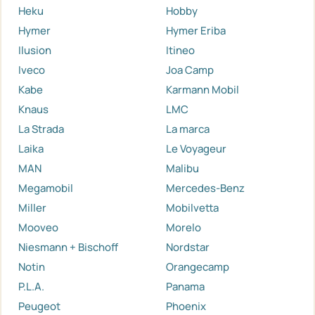
Heku
Hobby
Hymer
Hymer Eriba
Ilusion
Itineo
Iveco
Joa Camp
Kabe
Karmann Mobil
Knaus
LMC
La Strada
La marca
Laika
Le Voyageur
MAN
Malibu
Megamobil
Mercedes-Benz
Miller
Mobilvetta
Mooveo
Morelo
Niesmann + Bischoff
Nordstar
Notin
Orangecamp
P.L.A.
Panama
Peugeot
Phoenix