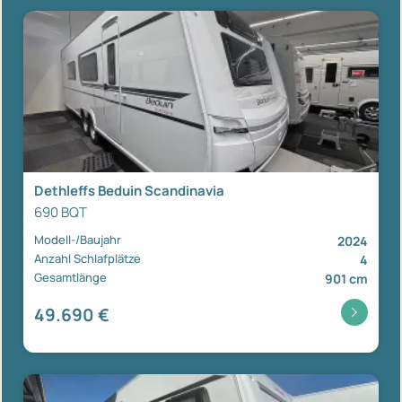
Dethleffs Beduin Scandinavia
690 BQT
Modell-/Baujahr
2024
Anzahl Schlafplätze
4
Gesamtlänge
901 cm
49.690 €