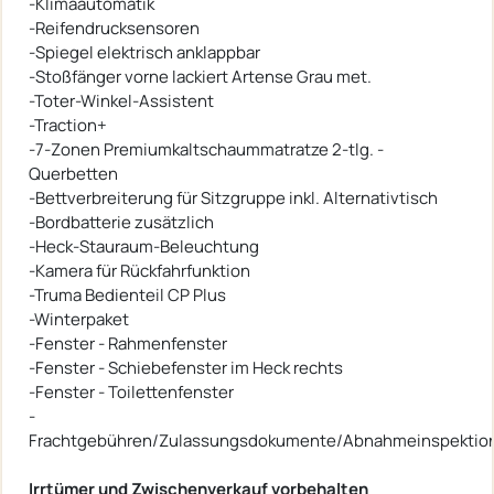
-Klimaautomatik
-Reifendrucksensoren
-Spiegel elektrisch anklappbar
-Stoßfänger vorne lackiert Artense Grau met.
-Toter-Winkel-Assistent
-Traction+
-7-Zonen Premiumkaltschaummatratze 2-tlg. -
Querbetten
-Bettverbreiterung für Sitzgruppe inkl. Alternativtisch
-Bordbatterie zusätzlich
-Heck-Stauraum-Beleuchtung
-Kamera für Rückfahrfunktion
-Truma Bedienteil CP Plus
-Winterpaket
-Fenster - Rahmenfenster
-Fenster - Schiebefenster im Heck rechts
-Fenster - Toilettenfenster
-
Frachtgebühren/Zulassungsdokumente/Abnahmeinspektio
Irrtümer und Zwischenverkauf vorbehalten