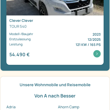
Clever Clever
TOUR 540
Modell-/Baujahr
2023
Erstzulassung
12/2025
Leistung
121 KW / 165 PS
54.490 €
Unsere Wohnmobile und Reisemobile
Von A nach Besser
Adria
Ahorn Camp