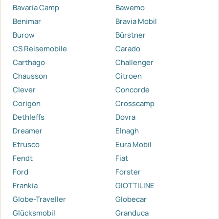
Bavaria Camp
Bawemo
Benimar
Bravia Mobil
Burow
Bürstner
CS Reisemobile
Carado
Carthago
Challenger
Chausson
Citroen
Clever
Concorde
Corigon
Crosscamp
Dethleffs
Dovra
Dreamer
Elnagh
Etrusco
Eura Mobil
Fendt
Fiat
Ford
Forster
Frankia
GIOTTILINE
Globe-Traveller
Globecar
Glücksmobil
Granduca