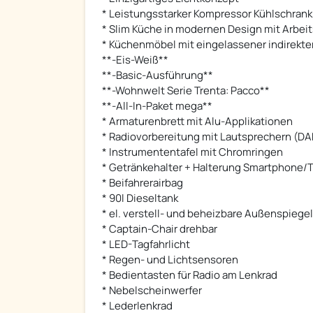
* Leistungsstarker Kompressor Kühlschrank
* Slim Küche in modernen Design mit Arbeit
* Küchenmöbel mit eingelassener indirekt
**-Eis-Weiß**
**-Basic-Ausführung**
**-Wohnwelt Serie Trenta: Pacco**
**-All-In-Paket mega**
* Armaturenbrett mit Alu-Applikationen
* Radiovorbereitung mit Lautsprechern (DA
* Instrumententafel mit Chromringen
* Getränkehalter + Halterung Smartphone/T
* Beifahrerairbag
* 90l Dieseltank
* el. verstell- und beheizbare Außenspiegel
* Captain-Chair drehbar
* LED-Tagfahrlicht
* Regen- und Lichtsensoren
* Bedientasten für Radio am Lenkrad
* Nebelscheinwerfer
* Lederlenkrad