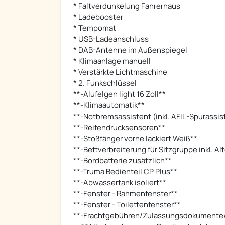
* Faltverdunkelung Fahrerhaus
* Ladebooster
* Tempomat
* USB-Ladeanschluss
* DAB-Antenne im Außenspiegel
* Klimaanlage manuell
* Verstärkte Lichtmaschine
* 2. Funkschlüssel
**-Alufelgen light 16 Zoll**
**-Klimaautomatik**
**-Notbremsassistent (inkl. AFIL-Spurassis
**-Reifendrucksensoren**
**-Stoßfänger vorne lackiert Weiß**
**-Bettverbreiterung für Sitzgruppe inkl. Al
**-Bordbatterie zusätzlich**
**-Truma Bedienteil CP Plus**
**-Abwassertank isoliert**
**-Fenster - Rahmenfenster**
**-Fenster - Toilettenfenster**
**-Frachtgebühren/Zulassungsdokumente