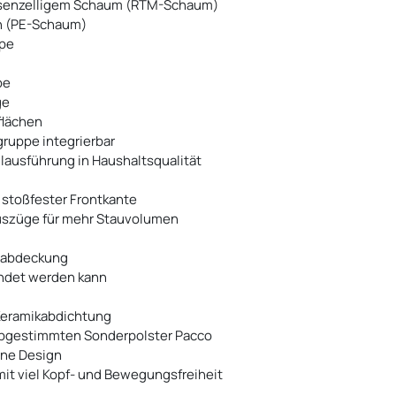
ossenzelligem Schaum (RTM-Schaum)
en (PE-Schaum)
ppe
pe
ge
flächen
gruppe integrierbar
lausführung in Haushaltsqualität
d stoßfester Frontkante
auszüge für mehr Stauvolumen
asabdeckung
endet werden kann
Keramikabdichtung
 abgestimmten Sonderpolster Pacco
rne Design
it viel Kopf- und Bewegungsfreiheit