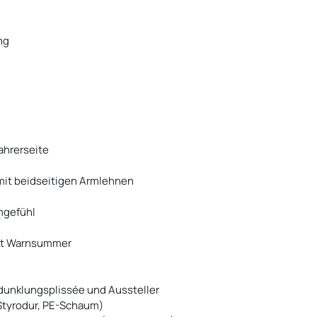
ng
ahrerseite
 mit beidseitigen Armlehnen
mgefühl
 mit Warnsummer
erdunklungsplissée und Aussteller
Styrodur, PE-Schaum)