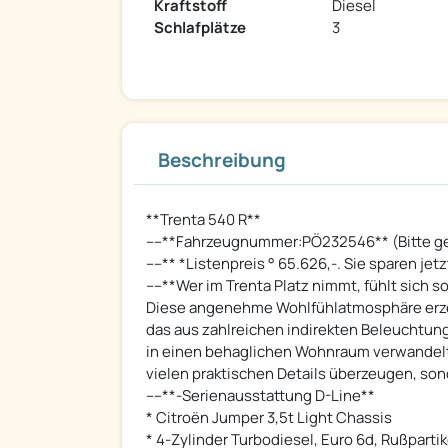
Kraftstoff
Diesel
Schlafplätze
3
Beschreibung
**Trenta 540 R**
----**Fahrzeugnummer:PÖ232546** (Bitte g
----** *Listenpreis ° 65.626,-. Sie sparen jetz
----**Wer im Trenta Platz nimmt, fühlt sich 
Diese angenehme Wohlfühlatmosphäre erzeu
das aus zahlreichen indirekten Beleuchtun
in einen behaglichen Wohnraum verwandelt. 
vielen praktischen Details überzeugen, so
----**-Serienausstattung D-Line**
* Citroën Jumper 3,5t Light Chassis
* 4-Zylinder Turbodiesel, Euro 6d, Rußpartike