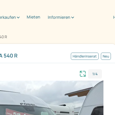
Mieten
erkaufen
Informieren
40 R
A 540 R
Händlerinserat
Neu
1/4