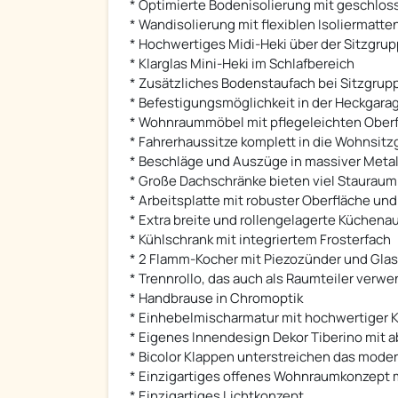
* Optimierte Bodenisolierung mit geschl
* Wandisolierung mit flexiblen Isoliermatt
* Hochwertiges Midi-Heki über der Sitzgru
* Klarglas Mini-Heki im Schlafbereich
* Zusätzliches Bodenstaufach bei Sitzgrup
* Befestigungsmöglichkeit in der Heckgara
* Wohnraummöbel mit pflegeleichten Ober
* Fahrerhaussitze komplett in die Wohnsitz
* Beschläge und Auszüge in massiver Metal
* Große Dachschränke bieten viel Stauraum
* Arbeitsplatte mit robuster Oberfläche un
* Extra breite und rollengelagerte Küchen
* Kühlschrank mit integriertem Frosterfach
* 2 Flamm-Kocher mit Piezozünder und Gl
* Trennrollo, das auch als Raumteiler verw
* Handbrause in Chromoptik
* Einhebelmischarmatur mit hochwertiger 
* Eigenes Innendesign Dekor Tiberino mit
* Bicolor Klappen unterstreichen das mode
* Einzigartiges offenes Wohnraumkonzept m
* Einzigartiges Lichtkonzept