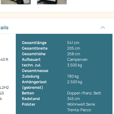
ails
Gesamtlänge
541 cm
Gesamtbreite
205 cm
Gesamthöhe
258 cm
540 R
Aufbauart
Campervan
techn. zul.
3.500 kg
Gesamtmasse
Zuladung
780 kg
Anhängerlast
2.500 kg
 L2H2
(gebremst)
S&S
Betten
Doppel-/franz. Bett
 4
Radstand
345 cm
Polster
Wohnwelt Serie
l
Trenta: Pacco