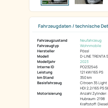
Fahrzeugdaten / technische Det
Fahrzeugzustand
Neufahrzeug
Fahrzeugtyp
Wohnmobile
Hersteller
Pössl
Modell
D-LINE TRENTA 
Modelljahr
2023
Interne ID
PO232546
Leistung
121 kW/165 PS
km Stand
350 km
Basisfahrzeug
Citroen 35 Light
HDI 2,2/165 PS 
Motorisierung
Anzahl Zylinder:
Hubraum: 2198
Kraftstoff: Diese