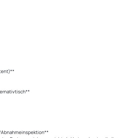
tent)**
ternativtisch**
/Abnahmeinspektion**