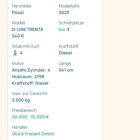
Hersteller
Modelljahr
Pössl
2023
Modell
Schlafplätze
D-LINE TRENTA
3
540 R
ter
Sitze mit Gurt
Kraftstoff
4
Diesel
Motor
Länge
Anzahl Zylinder: 4
541 cm
Hubraum: 2198
Kraftstoff: Diesel
max. zul. Gewicht
3.500 kg
Preisbereich
50.000 - 75.000 €
Händler
Glück Freizeit GmbH