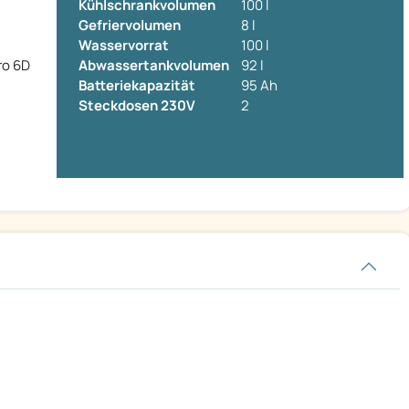
Kühlschrankvolumen
100 l
Gefriervolumen
8 l
Wasservorrat
100 l
uro 6D
Abwassertankvolumen
92 l
Batteriekapazität
95 Ah
Steckdosen 230V
2