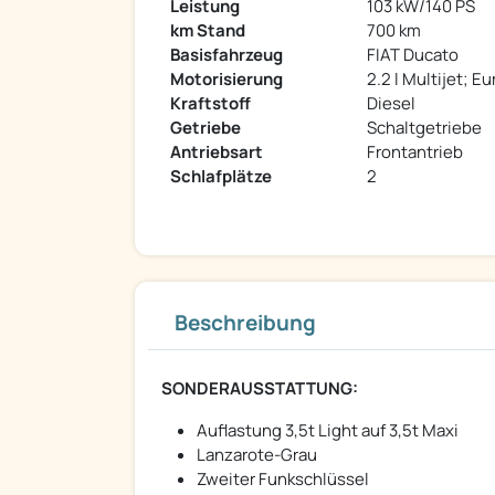
Leistung
103 kW/140 PS
km Stand
700 km
Basisfahrzeug
FIAT Ducato
Motorisierung
2.2 l Multijet; E
Kraftstoff
Diesel
Getriebe
Schaltgetriebe
Antriebsart
Frontantrieb
Schlafplätze
2
Beschreibung
SONDERAUSSTATTUNG:
Auflastung 3,5t Light auf 3,5t Maxi
Lanzarote-Grau
Zweiter Funkschlüssel