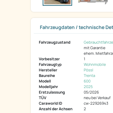
Fahrzeugdaten / technische Det
Fahrzeugzustand
Gebrauchtfahrz
mit Garantie
ehem. Mietfahr
Vorbesitzer
1
Fahrzeugtyp
Wohnmobile
Hersteller
Pössl
Baureihe
Trenta
Modell
600
Modelljahr
2025
Erstzulassung
05/2026
TÜV
neu bei Verkauf
Caraworld ID
cw-22926943
Anzahl der Achsen
2