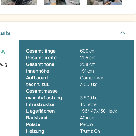
ails
eug
Gesamtlänge
600 cm
Gesamtbreite
205 cm
zeug
Gesamthöhe
258 cm
Innenhöhe
191 cm
Aufbauart
Campervan
techn. zul.
3.500 kg
Gesamtmasse
max. Auflastung
3.500 kg
Infrastruktur
Toilette
Liegeflächen
196/147x130 Heck
Radstand
404 cm
Polster
Pacco
Heizung
Truma C4