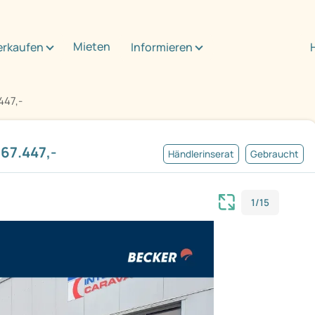
Mieten
erkaufen
Informieren
447,-
67.447,-
Händlerinserat
Gebraucht
1/15