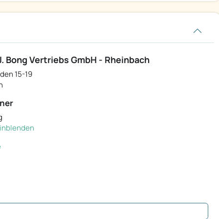
. Bong Vertriebs GmbH - Rheinbach
den 15-19
h
ner
g
 einblenden
e