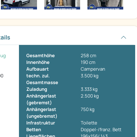
ails
eug
Gesamthöhe
258 cm
Innenhöhe
190 cm
Aufbauart
Campervan
00
techn. zul.
3.500 kg
Gesamtmasse
Zuladung
3.333 kg
Anhängerlast
2.500 kg
(gebremst)
Anhängerlast
750 kg
(ungebremst)
Infrastruktur
Toilette
Betten
Doppel-/franz. Bett
Liegeflächen
196x156/ 143