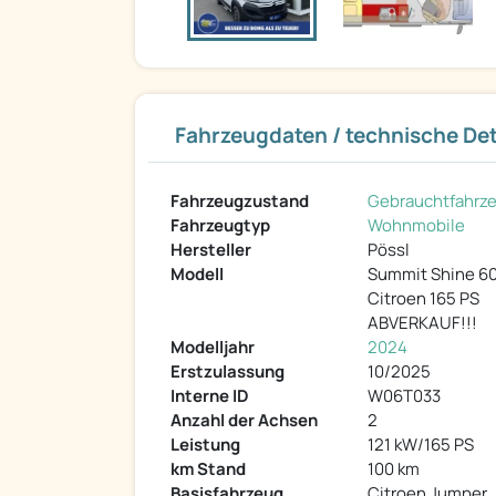
Fahrzeugdaten / technische Det
Fahrzeugzustand
Gebrauchtfahrz
Fahrzeugtyp
Wohnmobile
Hersteller
Pössl
Modell
Summit Shine 6
Citroen 165 PS
ABVERKAUF!!!
Modelljahr
2024
Erstzulassung
10/2025
Interne ID
W06T033
Anzahl der Achsen
2
Leistung
121 kW/165 PS
km Stand
100 km
Basisfahrzeug
Citroen Jumper