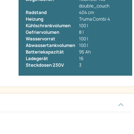
double_couch
Radstand
404 cm
Heizung
Truma Combi 4
Kühlschrankvolumen
100 l
Gefriervolumen
8 l
Wasservorrat
100 l
Abwassertankvolumen
100 l
Batteriekapazität
95 Ah
Ladegerät
16
Steckdosen 230V
3