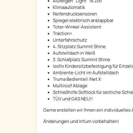
Alufelgen "Light" 16 Zoll
Klimaautomatik
Reifendrucksensoren
Spiegel elektrisch anklappbar
Toter-Winkel-Assistent
Traction+
Unterfahrschutz
4. Sitzplatz Summit Shine
Aufstelldach in Weiß
3. Schlafplatz Summit Shine
Isofix Kindersitzbefestigung für Einzel
Ambiente-Licht im Aufstelldach
Truma Bedienteil iNet X
Multiroof Ablage
Schließhilfe Softlock für seitliche Schi
TÜV und GAS NEU!!
Gerne erstellen wir Ihnen ein individuelles
Änderungen und Irrtum vorbehalten!