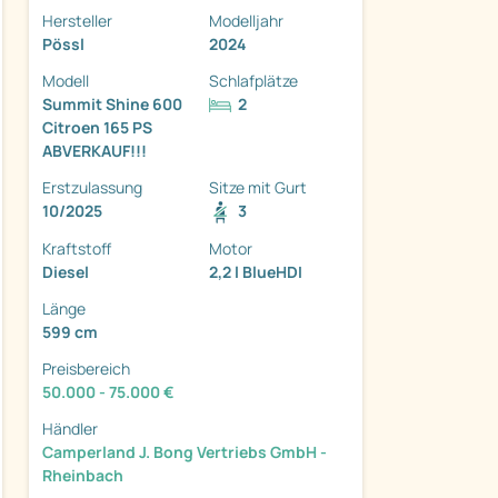
Hersteller
Modelljahr
Pössl
2024
Modell
Schlafplätze
Summit Shine 600
2
Citroen 165 PS
ABVERKAUF!!!
ter
Erstzulassung
Sitze mit Gurt
10/2025
3
Kraftstoff
Motor
Diesel
2,2 l BlueHDI
Länge
599 cm
Preisbereich
50.000 - 75.000 €
Händler
Camperland J. Bong Vertriebs GmbH -
Rheinbach