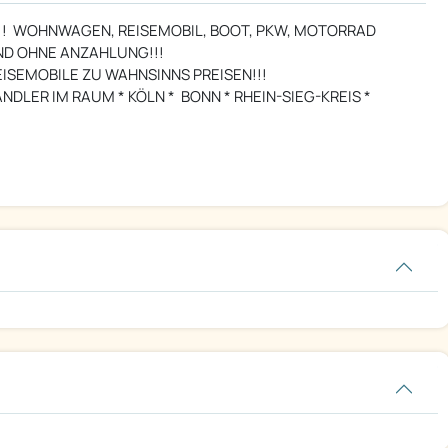
!!! WOHNWAGEN, REISEMOBIL, BOOT, PKW, MOTORRAD
UND OHNE ANZAHLUNG!!!
SEMOBILE ZU WAHNSINNS PREISEN!!!
NDLER IM RAUM * KÖLN * BONN * RHEIN-SIEG-KREIS *