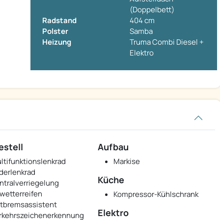
(Doppelbett)
Radstand
404 cm
Polster
Samba
Heizung
Truma Combi Diesel +
Elektro
estell
Aufbau
ltifunktionslenkrad
Markise
derlenkrad
Küche
ntralverriegelung
lwetterreifen
Kompressor-Kühlschrank
tbremsassistent
Elektro
rkehrszeichenerkennung