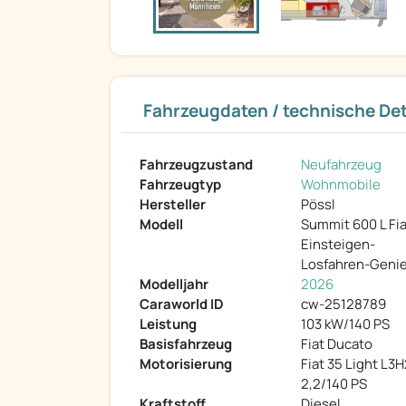
Fahrzeugdaten / technische Det
Fahrzeugzustand
Neufahrzeug
Fahrzeugtyp
Wohnmobile
Hersteller
Pössl
Modell
Summit 600 L Fia
Einsteigen-
Losfahren-Geni
Modelljahr
2026
Caraworld ID
cw-25128789
Leistung
103 kW/140 PS
Basisfahrzeug
Fiat Ducato
Motorisierung
Fiat 35 Light L3
2,2/140 PS
Kraftstoff
Diesel