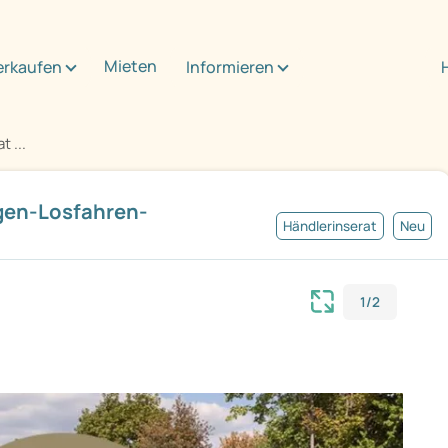
Mieten
erkaufen
Informieren
 ...
igen-Losfahren-
Händlerinserat
Neu
1/2