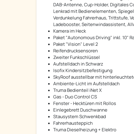
DAB-Antenne, Cup-Holder, Digitales C
Lenkrad mit Bedienelementen, Spiegel 
Verdunkelung Fahrerhaus, Trittstufe, Ve
Ladebooster, Seitenwindassistent, Allw
Kamera im Heck
Paket "Autonomous Driving" inkl. 10" R
Paket "Vision" Level 2
Reifendrucksensoren
Zweiter Funkschlüssel
Aufstelldach in Schwarz
Isofix Kindersitzbefestigung
SkyRoof ausstellbar mit hinterleuchte
Ambiente-Licht im Aufstelldach
Truma Bedienteil iNet X
Gas - Duo Control CS
Fenster - Hecktüren mit Rollos
Einlegebrett Duschwanne
Stausystem Schwenkbad
Fahrerhausteppich
Truma Dieselheizung + Elektro