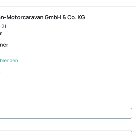
n-Motorcaravan GmbH & Co. KG
 21
m
ner
inblenden
e