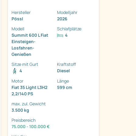
Hersteller
Modelljahr
Pössl
2026
Modell
Schlafplätze
Summit 600 L Fiat
4
Einsteigen-
ter
Losfahren-
Genießen
Sitze mit Gurt
Kraftstoff
4
Diesel
Motor
Länge
Fiat 35 Light L3H2
599 cm
2,2/140 PS
max. zul. Gewicht
3.500 kg
Preisbereich
75.000 - 100.000 €