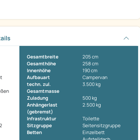
ails
Gesamtbreite
205 cm
Gesamthöhe
258 cm
Innenhöhe
190 cm
t
Aufbauart
Campervan
techn. zul.
3.500 kg
eßen
Gesamtmasse
Zuladung
500 kg
Anhängerlast
2.500 kg
(gebremst)
Infrastruktur
Toilette
H2
Sitzgruppe
Seitensitzgruppe
Betten
Einzelbett
Aufstelldach