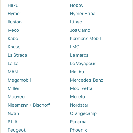
Heku
Hobby
Hymer
Hymer Eriba
Ilusion
Itineo
Iveco
Joa Camp
Kabe
Karmann Mobil
Knaus
LMC
La Strada
La marca
Laika
Le Voyageur
MAN
Malibu
Megamobil
Mercedes-Benz
Miller
Mobilvetta
Mooveo
Morelo
Niesmann + Bischoff
Nordstar
Notin
Orangecamp
P.L.A.
Panama
Peugeot
Phoenix