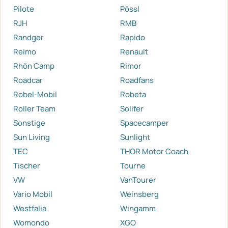
Pilote
Pössl
RJH
RMB
Randger
Rapido
Reimo
Renault
Rhön Camp
Rimor
Roadcar
Roadfans
Robel-Mobil
Robeta
Roller Team
Solifer
Sonstige
Spacecamper
Sun Living
Sunlight
TEC
THOR Motor Coach
Tischer
Tourne
VW
VanTourer
Vario Mobil
Weinsberg
Westfalia
Wingamm
Womondo
XGO