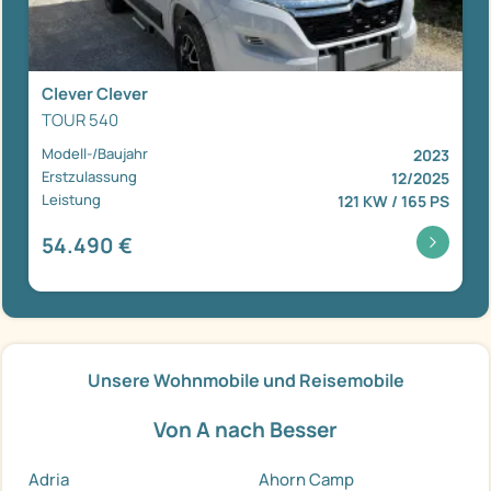
Clever Clever
TOUR 540
Modell-/Baujahr
2023
Erstzulassung
12/2025
Leistung
121 KW / 165 PS
54.490 €
Unsere Wohnmobile und Reisemobile
Von A nach Besser
Adria
Ahorn Camp