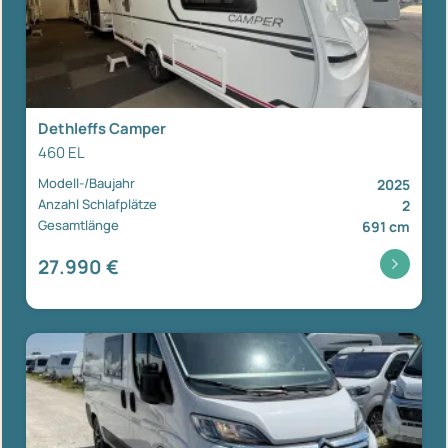
Dethleffs Camper
460 EL
Modell-/Baujahr
2025
Anzahl Schlafplätze
2
Gesamtlänge
691 cm
27.990 €