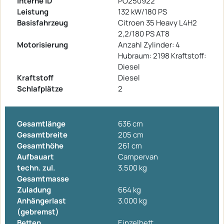
Interne ID
PO250922
Leistung
132 kW/180 PS
Basisfahrzeug
Citroen 35 Heavy L4H2
2,2/180 PS AT8
Motorisierung
Anzahl Zylinder: 4
Hubraum: 2198 Kraftstoff:
Diesel
Kraftstoff
Diesel
Schlafplätze
2
Gesamtlänge
636 cm
Gesamtbreite
205 cm
Gesamthöhe
261 cm
Aufbauart
Campervan
techn. zul.
3.500 kg
Gesamtmasse
Zuladung
664 kg
Anhängerlast
3.000 kg
(gebremst)
Betten
Einzelbett