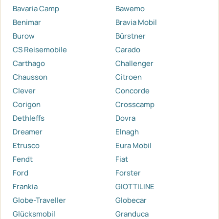
Bavaria Camp
Bawemo
Benimar
Bravia Mobil
Burow
Bürstner
CS Reisemobile
Carado
Carthago
Challenger
Chausson
Citroen
Clever
Concorde
Corigon
Crosscamp
Dethleffs
Dovra
Dreamer
Elnagh
Etrusco
Eura Mobil
Fendt
Fiat
Ford
Forster
Frankia
GIOTTILINE
Globe-Traveller
Globecar
Glücksmobil
Granduca