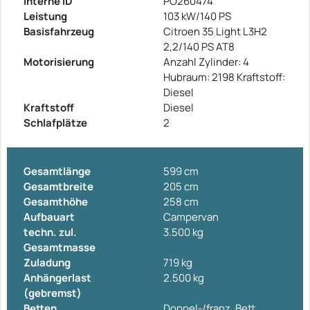
Interne ID
PO260474
Leistung
103 kW/140 PS
Basisfahrzeug
Citroen 35 Light L3H2
2,2/140 PS AT8
Motorisierung
Anzahl Zylinder: 4
Hubraum: 2198 Kraftstoff:
Diesel
Kraftstoff
Diesel
Schlafplätze
2
Gesamtlänge
599 cm
Gesamtbreite
205 cm
Gesamthöhe
258 cm
Aufbauart
Campervan
techn. zul.
3.500 kg
Gesamtmasse
Zuladung
719 kg
Anhängerlast
2.500 kg
(gebremst)
Betten
Doppel-/franz. Bett