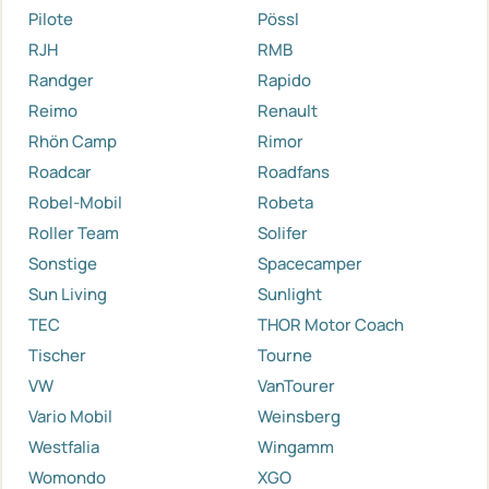
Pilote
Pössl
RJH
RMB
Randger
Rapido
Reimo
Renault
Rhön Camp
Rimor
Roadcar
Roadfans
Robel-Mobil
Robeta
Roller Team
Solifer
Sonstige
Spacecamper
Sun Living
Sunlight
TEC
THOR Motor Coach
Tischer
Tourne
VW
VanTourer
Vario Mobil
Weinsberg
Westfalia
Wingamm
Womondo
XGO