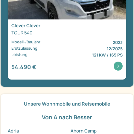
Clever Clever
TOUR 540
Modell-/Baujahr
2023
Erstzulassung
12/2025
Leistung
121 KW / 165 PS
54.490 €
Unsere Wohnmobile und Reisemobile
Von A nach Besser
Adria
Ahorn Camp