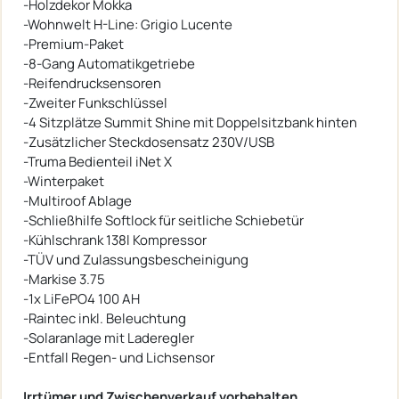
-Holzdekor Mokka
-Wohnwelt H-Line: Grigio Lucente
-Premium-Paket
-8-Gang Automatikgetriebe
-Reifendrucksensoren
-Zweiter Funkschlüssel
-4 Sitzplätze Summit Shine mit Doppelsitzbank hinten
-Zusätzlicher Steckdosensatz 230V/USB
-Truma Bedienteil iNet X
-Winterpaket
-Multiroof Ablage
-Schließhilfe Softlock für seitliche Schiebetür
-Kühlschrank 138l Kompressor
-TÜV und Zulassungsbescheinigung
-Markise 3.75
-1x LiFePO4 100 AH
-Raintec inkl. Beleuchtung
-Solaranlage mit Laderegler
-Entfall Regen- und Lichsensor
Irrtümer und Zwischenverkauf vorbehalten