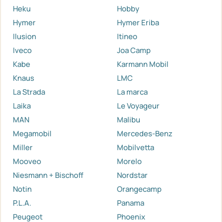
Heku
Hobby
Hymer
Hymer Eriba
Ilusion
Itineo
Iveco
Joa Camp
Kabe
Karmann Mobil
Knaus
LMC
La Strada
La marca
Laika
Le Voyageur
MAN
Malibu
Megamobil
Mercedes-Benz
Miller
Mobilvetta
Mooveo
Morelo
Niesmann + Bischoff
Nordstar
Notin
Orangecamp
P.L.A.
Panama
Peugeot
Phoenix