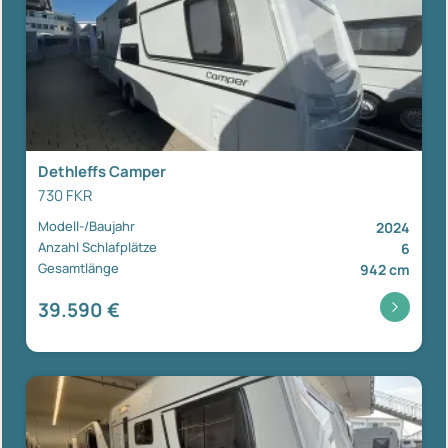
Dethleffs Camper
730 FKR
Modell-/Baujahr
2024
Anzahl Schlafplätze
6
Gesamtlänge
942 cm
39.590 €