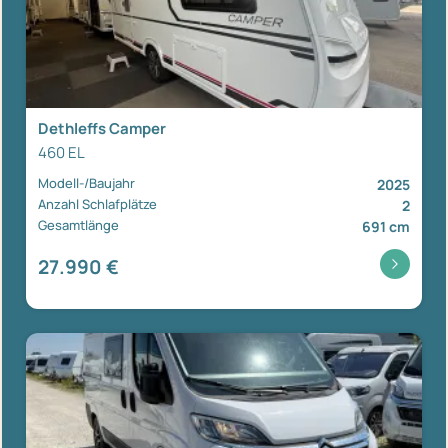
Dethleffs Camper
460 EL
Modell-/Baujahr
2025
Anzahl Schlafplätze
2
Gesamtlänge
691 cm
27.990 €