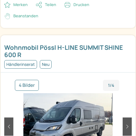
Merken
Teilen
Drucken
Beanstanden
Wohnmobil Pössl H-LINE SUMMIT SHINE
600 R
Händlerinserat
Neu
4 Bilder
1/4
zurück
weit