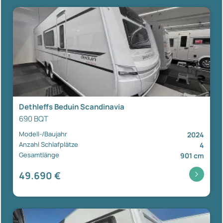
Dethleffs Beduin Scandinavia
690 BQT
Modell-/Baujahr
2024
Anzahl Schlafplätze
4
Gesamtlänge
901 cm
49.690 €