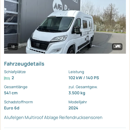
13
Fahrzeugdetails
Schlafplätze
Leistung
2
102 kW / 140 PS
Gesamtlänge
zul. Gesamtgew.
541 cm
3.500 kg
Schadstoffnorm
Modelljahr
Euro 6d
2024
Alufelgen
Multiroof Ablage
Reifendrucksensoren