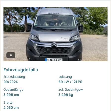
8
Fahrzeugdetails
Erstzulassung
Leistung
09/2024
89 kW / 121 PS
Gesamtlänge
zul. Gesamtgew.
5.998 cm
3.499 kg
Breite
2.050 cm