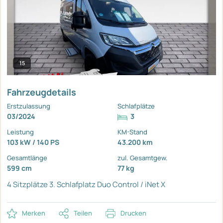
15
Fahrzeugdetails
Erstzulassung
Schlafplätze
03/2024
3
Leistung
KM-Stand
103 kW / 140 PS
43.200 km
Gesamtlänge
zul. Gesamtgew.
599 cm
77 kg
4 Sitzplätze
3. Schlafplatz
Duo Control / iNet X
Merken
Teilen
Drucken