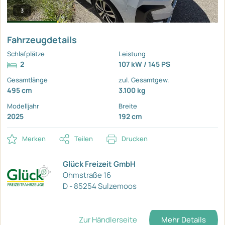
3
Fahrzeugdetails
Schlafplätze
Leistung
2
107 kW / 145 PS
Gesamtlänge
zul. Gesamtgew.
495 cm
3.100 kg
Modelljahr
Breite
2025
192 cm
Merken
Teilen
Drucken
Glück Freizeit GmbH
Ohmstraße 16
D - 85254 Sulzemoos
Zur Händlerseite
Mehr Details