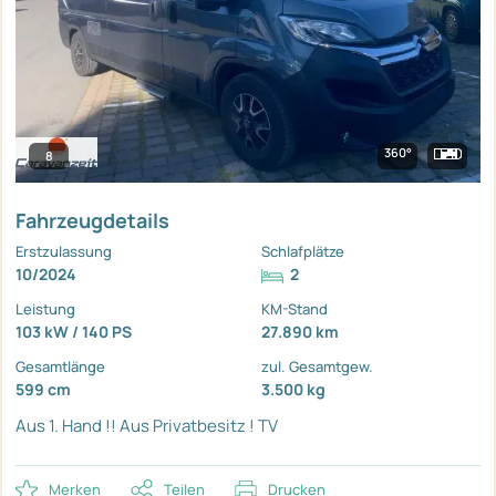
360°
8
Fahrzeugdetails
Erstzulassung
Schlafplätze
10/2024
2
Leistung
KM-Stand
103 kW / 140 PS
27.890 km
Gesamtlänge
zul. Gesamtgew.
599 cm
3.500 kg
Aus 1. Hand !!
Aus Privatbesitz !
TV
Merken
Teilen
Drucken