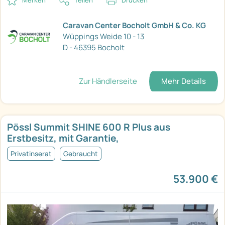
Merken
Teilen
Drucken
Caravan Center Bocholt GmbH & Co. KG
Wüppings Weide 10 - 13
D - 46395 Bocholt
Zur Händlerseite
Mehr Details
Pössl Summit SHINE 600 R Plus aus
Erstbesitz, mit Garantie,
Privatinserat
Gebraucht
53.900 €