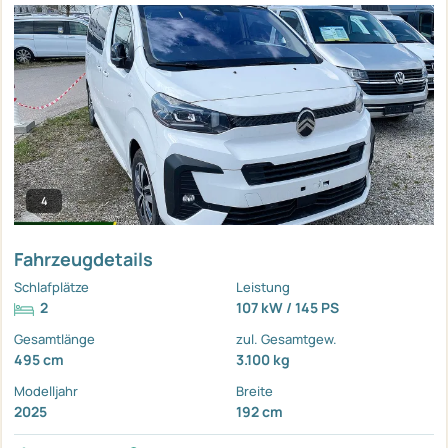
4
Fahrzeugdetails
Schlafplätze
Leistung
2
107 kW / 145 PS
Gesamtlänge
zul. Gesamtgew.
495 cm
3.100 kg
Modelljahr
Breite
2025
192 cm