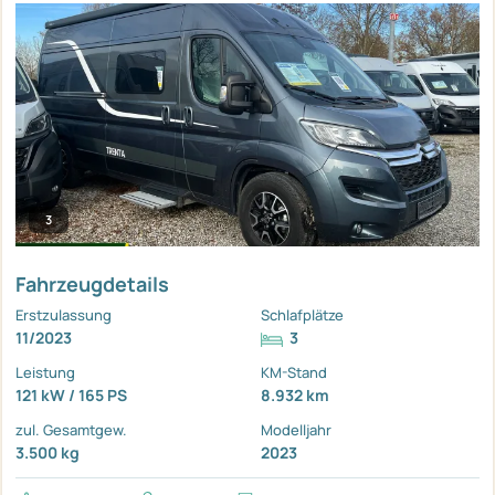
3
Fahrzeugdetails
Erstzulassung
Schlafplätze
11/2023
3
Leistung
KM-Stand
121 kW / 165 PS
8.932 km
zul. Gesamtgew.
Modelljahr
3.500 kg
2023