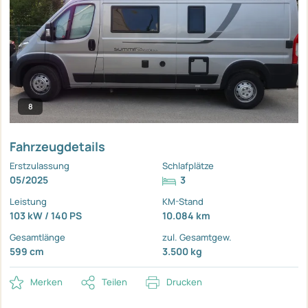
8
Fahrzeugdetails
Erstzulassung
Schlafplätze
05/2025
3
Leistung
KM-Stand
103 kW / 140 PS
10.084 km
Gesamtlänge
zul. Gesamtgew.
599 cm
3.500 kg
Merken
Teilen
Drucken