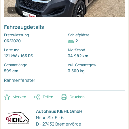
38
Fahrzeugdetails
Erstzulassung
Schlafplätze
06/2020
2
Leistung
KM-Stand
121 kW / 165 PS
34.982 km
Gesamtlänge
zul. Gesamtgew.
599 cm
3.500 kg
Rahmenfenster
Merken
Teilen
Drucken
Autohaus KIEHL GmbH
Neue Str. 5 - 6
D - 27432 Bremervörde