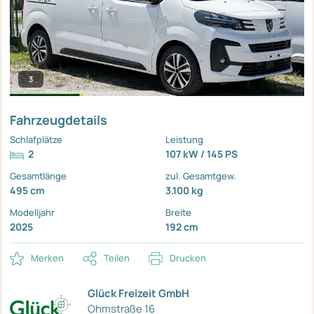
3
Fahrzeugdetails
Schlafplätze
Leistung
2
107 kW / 145 PS
Gesamtlänge
zul. Gesamtgew.
495 cm
3.100 kg
Modelljahr
Breite
2025
192 cm
Merken
Teilen
Drucken
Glück Freizeit GmbH
Ohmstraße 16