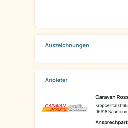
weiterhin sehr interessante Angebot bei Jahres und Vo
Auszeichnungen
Anbieter
Caravan Ros
Kroppentalstraß
06618 Naumbur
Ansprechpart