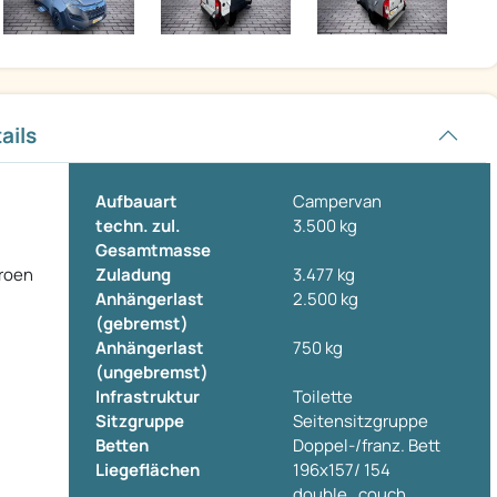
ails
Aufbauart
Campervan
techn. zul.
3.500 kg
Gesamtmasse
troen
Zuladung
3.477 kg
Anhängerlast
2.500 kg
(gebremst)
Anhängerlast
750 kg
(ungebremst)
Infrastruktur
Toilette
Sitzgruppe
Seitensitzgruppe
Betten
Doppel-/franz. Bett
Liegeflächen
196x157/ 154
double_couch