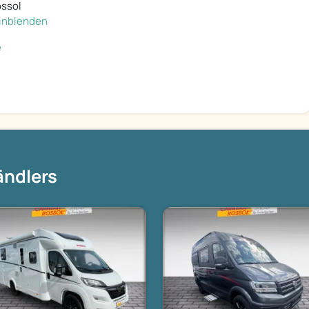
ossol
 einblenden
e
ändlers