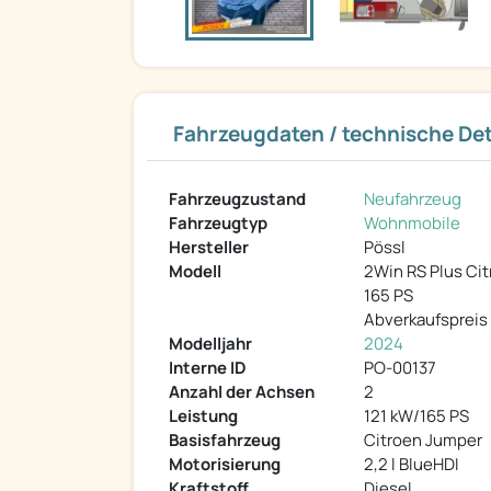
Fahrzeugdaten / technische Det
Fahrzeugzustand
Neufahrzeug
Fahrzeugtyp
Wohnmobile
Hersteller
Pössl
Modell
2Win RS Plus Ci
165 PS
Abverkaufspreis
Modelljahr
2024
Interne ID
PO-00137
Anzahl der Achsen
2
Leistung
121 kW/165 PS
Basisfahrzeug
Citroen Jumper
Motorisierung
2,2 l BlueHDI
Kraftstoff
Diesel