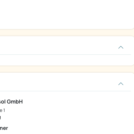
rführwagen mit teilweise
25 % Nachlass
sol GmbH
e 1
g
ner