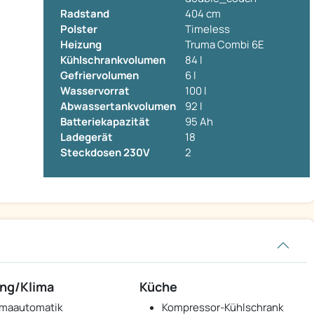
Radstand
404 cm
Polster
Timeless
Heizung
Truma Combi 6E
Kühlschrankvolumen
84 l
Gefriervolumen
6 l
Wasservorrat
100 l
Abwassertankvolumen
92 l
Batteriekapazität
95 Ah
Ladegerät
18
Steckdosen 230V
2
ng/Klima
Küche
imaautomatik
Kompressor-Kühlschrank