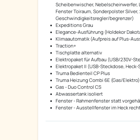
Scheibenwischer, Nebelscheinwerfer, 
Fenster Toiraum, Sonderpolster Silver,
Geschwindigkeitsregler/begrenzer)
Expeditions Grau
Elegance-Ausführung (Holdekor Dakot
Klimaautomatik (Aufpreis auf Plus-Aus
Traction+
Tischplatte alternativ
Elektropaket für Aufbau (USB/230V-St
Elektropaket II (USB-Steckdose, Heck
Truma Bedienteil CP Plus
Truma Heizung Combi 6E (Gas/Elektro)
Gas - Duo Control CS
Abwassertank isoliert
Fenster - Rahmenfenster statt vorgeh
Fenster - Ausstellfenster im Heck rech
ständige Großauswahl an neue
Dethleffs, Sunlight, 
Wir dfsdfsbieten verschiedene Sonderpakete zu Sonde