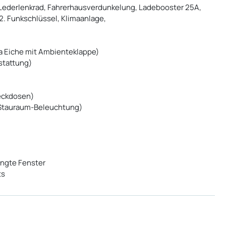
Lederlenkrad, Fahrerhausverdunkelung, Ladebooster 25A,
 2. Funkschlüssel, Klimaanlage,
a Eiche mit Ambienteklappe)
stattung)
eckdosen)
-Stauraum-Beleuchtung)
ängte Fenster
ts
Pössl, Hymercar und Roadcar
Reisemobilen
.
rpreisen beim Kauf eines Lagerwagens!