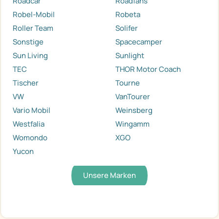
Roadcar
Roadfans
Robel-Mobil
Robeta
Roller Team
Solifer
Sonstige
Spacecamper
Sun Living
Sunlight
TEC
THOR Motor Coach
Tischer
Tourne
VW
VanTourer
Vario Mobil
Weinsberg
Westfalia
Wingamm
Womondo
XGO
Yucon
Unsere Marken