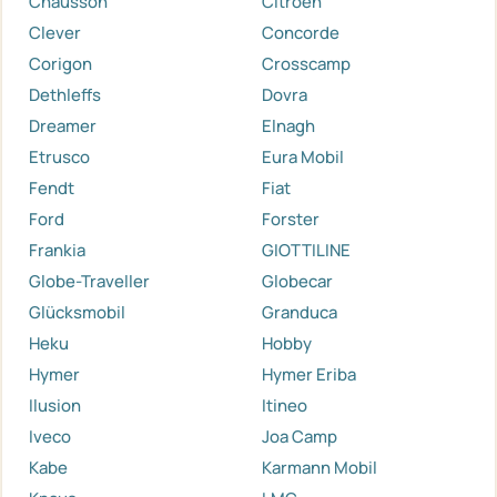
Chausson
Citroen
Clever
Concorde
Corigon
Crosscamp
Dethleffs
Dovra
Dreamer
Elnagh
Etrusco
Eura Mobil
Fendt
Fiat
Ford
Forster
Frankia
GIOTTILINE
Globe-Traveller
Globecar
Glücksmobil
Granduca
Heku
Hobby
Hymer
Hymer Eriba
Ilusion
Itineo
Iveco
Joa Camp
Kabe
Karmann Mobil