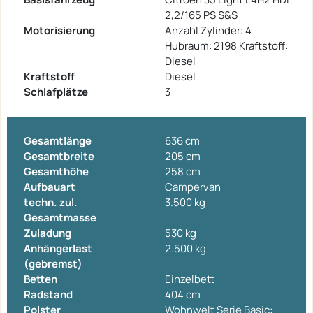
2,2/165 PS S&S
Motorisierung
Anzahl Zylinder: 4
Hubraum: 2198 Kraftstoff:
Diesel
Kraftstoff
Diesel
Schlafplätze
3
Gesamtlänge
636 cm
Gesamtbreite
205 cm
Gesamthöhe
258 cm
Aufbauart
Campervan
techn. zul.
3.500 kg
Gesamtmasse
Zuladung
530 kg
Anhängerlast
2.500 kg
(gebremst)
Betten
Einzelbett
Radstand
404 cm
Polster
Wohnwelt Serie Basic: