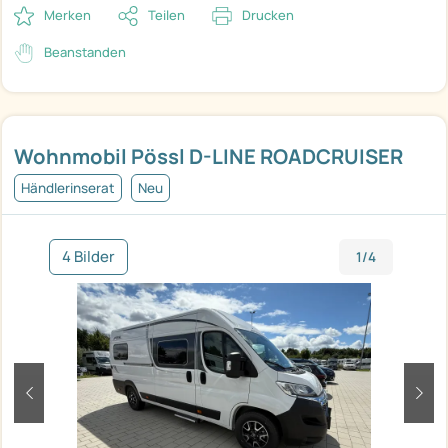
Merken
Teilen
Drucken
Beanstanden
Wohnmobil Pössl D-LINE ROADCRUISER
Händlerinserat
Neu
4 Bilder
1/4
zurück
weit