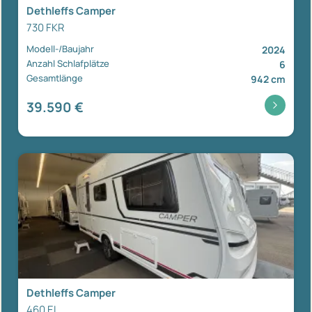
Dethleffs Camper
730 FKR
Modell-/Baujahr
2024
Anzahl Schlafplätze
6
Gesamtlänge
942 cm
39.590 €
Dethleffs Camper
460 EL