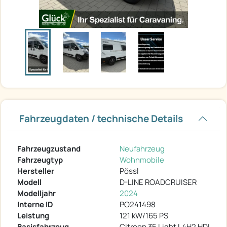
Fahrzeugdaten / technische Details
Fahrzeugzustand
Neufahrzeug
Fahrzeugtyp
Wohnmobile
Hersteller
Pössl
Modell
D-LINE ROADCRUISER
Modelljahr
2024
Interne ID
PO241498
Leistung
121 kW/165 PS
Basisfahrzeug
Citroen 35 Light L4H2 HDI