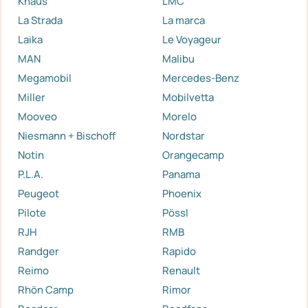
Knaus
LMC
La Strada
La marca
Laika
Le Voyageur
MAN
Malibu
Megamobil
Mercedes-Benz
Miller
Mobilvetta
Mooveo
Morelo
Niesmann + Bischoff
Nordstar
Notin
Orangecamp
P.L.A.
Panama
Peugeot
Phoenix
Pilote
Pössl
RJH
RMB
Randger
Rapido
Reimo
Renault
Rhön Camp
Rimor