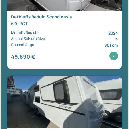
Dethleffs Beduin Scandinavia
690 BQT
Modell-/Baujahr
2024
Anzahl Schlafplätze
4
Gesamtlänge
901 cm
49.690 €